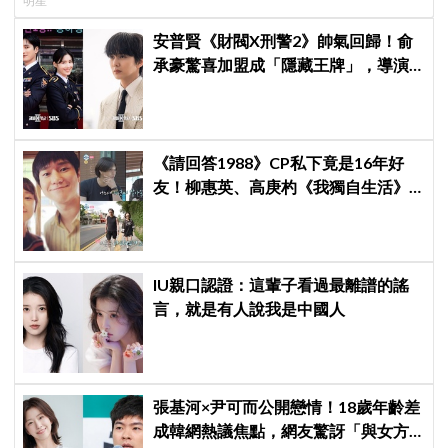
明星
安普賢《財閥X刑警2》帥氣回歸！俞
承豪驚喜加盟成「隱藏王牌」，導演
笑曝：太有存在感決定提前登場
《請回答1988》CP私下竟是16年好
友！柳惠英、高庚杓《我獨自生活》
預告公開，暖心互動掀回憶殺
IU親口認證：這輩子看過最離譜的謠
言，就是有人說我是中國人
張基河×尹可而公開戀情！18歲年齡差
成韓網熱議焦點，網友驚訝「與女方