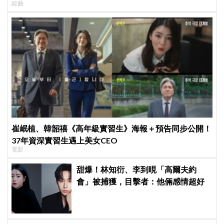
綜藝
崔岷植、韓韶禧《高年級實習生》海報＋預告同步公開！
37年資深實習生遇上美女CEO
電影
甜爆！林知衍、李到晛「高爾夫約
會」被捕獲，目擊者：他倆感情超好