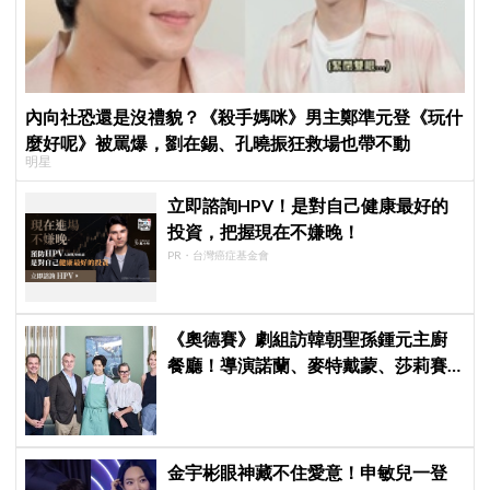
內向社恐還是沒禮貌？《殺手媽咪》男主鄭準元登《玩什
麼好呢》被罵爆，劉在錫、孔曉振狂救場也帶不動
明星
立即諮詢HPV！是對自己健康最好的
投資，把握現在不嫌晚！
PR・台灣癌症基金會
《奧德賽》劇組訪韓朝聖孫鍾元主廚
餐廳！導演諾蘭、麥特戴蒙、莎莉賽
隆合照曝光
金宇彬眼神藏不住愛意！申敏兒一登