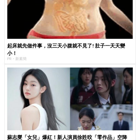
起床就先做件事，沒三天小腹就不見了! 肚子一天天變
小！
PR・新素簡
蘇志燮「女兒」爆紅！新人演員徐貹旼「零作品」空降