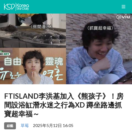
FTISLAND李洪基加入《熊孩子》！房
間設浴缸潛水迷之行為XD 蹲坐路邊抓
寶超幸福～
草莓
2025年5月12日 16:05
綜藝