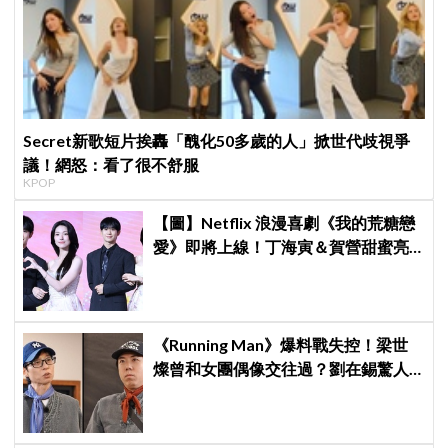
Secret新歌短片挨轟「醜化50多歲的人」掀世代歧視爭
議！網怒：看了很不舒服
KPOP
【圖】Netflix 浪漫喜劇《我的荒糖戀
愛》即將上線！丁海寅＆賀營甜蜜亮
相製作發表會，甜蜜CP化學反應引期
待
《Running Man》爆料戰失控！梁世
燦曾和女團偶像交往過？劉在錫驚人
提問讓他「精神崩潰」