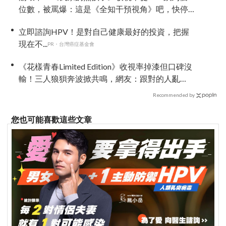
位數，被罵爆：這是《全知干預視角》吧，快停
播
立即諮詢HPV！是對自己健康最好的投資，把握
現在不...
PR・台灣癌症基金會
《花樣青春Limited Edition》收視率掉漆但口碑沒
輸！三人狼狽奔波掀共鳴，網友：跟對的人亂
走，本身就是最好看的風景
Recommended by
您也可能喜歡這些文章