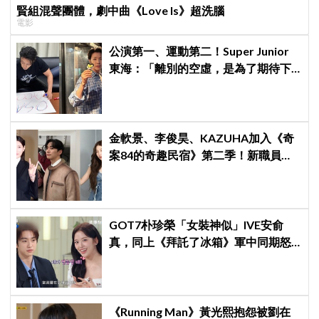
賢組混聲團體，劇中曲《Love Is》超洗腦
電影
公演第一、運動第二！Super Junior
東海：「離別的空虛，是為了期待下
次再見」
金軟景、李俊昊、KAZUHA加入《奇
案84的奇趣民宿》第二季！新職員曝
光後韓網瘋狂討論，期待值爆表
GOT7朴珍榮「女裝神似」IVE安俞
真，同上《拜託了冰箱》軍中同期怒
問：憑什麼！！
《Running Man》黃光熙抱怨被劉在