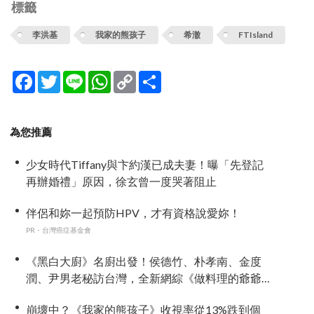
標籤
李洪基
我家的熊孩子
希澈
FTIsland
Facebook
Twitter
Line
WhatsApp
Copy
分
Link
享
為您推薦
少女時代Tiffany與卞約漢已成夫妻！曝「先登記
再辦婚禮」原因，徐玄曾一度哭著阻止
伴侶和妳一起預防HPV，才有資格說愛妳！
PR・台灣癌症基金會
《黑白大廚》名廚出發！侯德竹、朴孝南、金度
潤、尹男老秘訪台灣，全新網綜《做料理的爺爺
們》4 月首播
崩壞中？《我家的熊孩子》收視率從13%跌到個