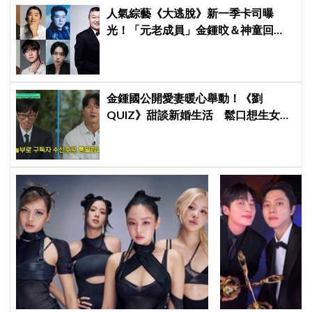
人氣綜藝《大逃脫》新一季卡司曝
光！「元老成員」金鍾旼＆神童回
歸，SEVENTEEN 勝寛驚喜加盟，姜
鎬童缺席成最大焦點
金鍾國公開愛妻暖心舉動！《劉
QUIZ》甜談新婚生活 鬆口想生女兒
引發熱議