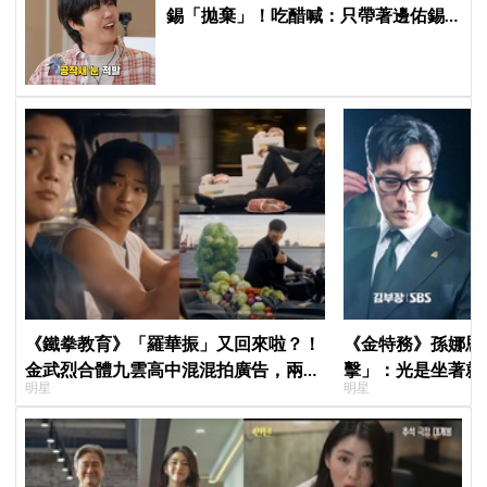
錫「拋棄」！吃醋喊：只帶著邊佑錫
到處跑
《鐵拳教育》「羅華振」又回來啦？！
《金特務》孫娜恩
金武烈合體九雲高中混混拍廣告，兩人
擊」：光是坐著就
明星
明星
嚇壞反應笑翻劇迷：根本番外篇！