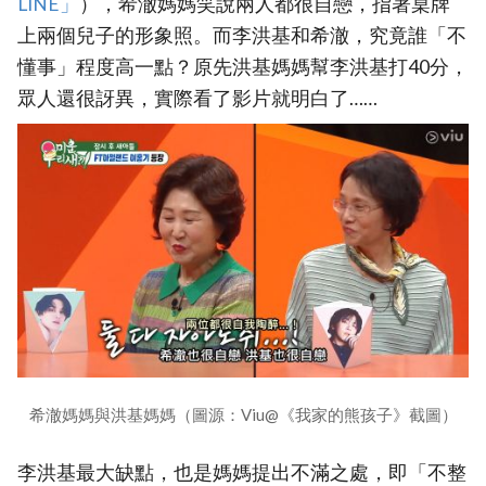
LINE」
），希澈媽媽笑說兩人都很自戀，指著桌牌
上兩個兒子的形象照。而李洪基和希澈，究竟誰「不
懂事」程度高一點？原先洪基媽媽幫李洪基打40分，
眾人還很訝異，實際看了影片就明白了……
希澈媽媽與洪基媽媽（圖源：Viu@《我家的熊孩子》截圖）
李洪基最大缺點，也是媽媽提出不滿之處，即「不整