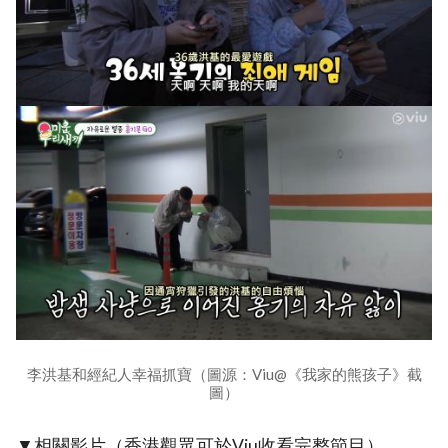
李洪基和經紀人幸福抓寶（圖源：Viu@《我家的熊孩子》截
圖）
▼相關影片（香港觀眾可於Viu收看完整節目）