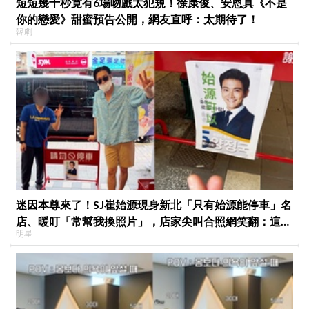
短短幾十秒竟有6場吻戲太犯規！徐康俊、安恩真《不是
你的戀愛》甜蜜預告公開，網友直呼：太期待了！
韓劇
迷因本尊來了！SJ崔始源現身新北「只有始源能停車」名
店、暖叮「常幫我換照片」，店家尖叫合照網笑翻：這輩
明星
子不能脫粉了