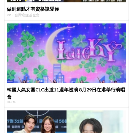
做到這點才有資格說愛你
PR・台灣癌症基金會
韓國人氣女團CLC出道11週年巡演 8月29日在港舉行演唱
會
KPOP