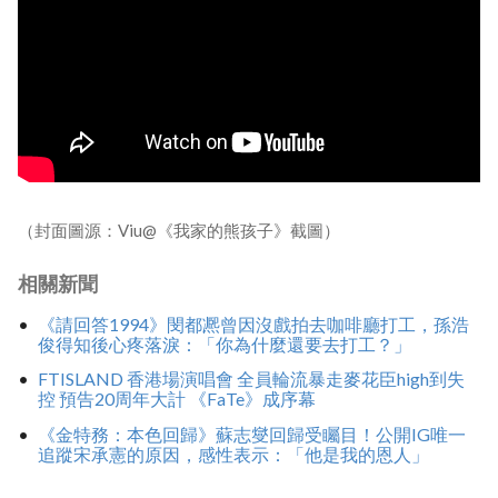
（封面圖源：Viu@《我家的熊孩子》截圖）
相關新聞
《請回答1994》閔都凞曾因沒戲拍去咖啡廳打工，孫浩
俊得知後心疼落淚：「你為什麼還要去打工？」
FTISLAND 香港場演唱會 全員輪流暴走麥花臣high到失
控 預告20周年大計 《FaTe》成序幕
《金特務：本色回歸》蘇志燮回歸受矚目！公開IG唯一
追蹤宋承憲的原因，感性表示：「他是我的恩人」