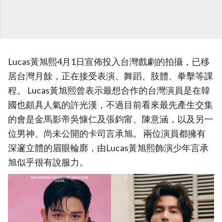
Lucas黃旭熙4月1日宣佈投入台灣戲劇的拍攝，已移
居台灣月餘，正在接受表演、舞蹈、肢體、拳擊等課
程。 Lucas黃旭熙曾表示最想合作的台灣演員是在韓
國也頗具人氣的許光漢，不過目前看來最先產生交集
的會是金馬影帝吳慷仁及張鈞甯、陳意涵，以及另一
位男神、尚未公開的卡司言承旭。 兩位演員都擁有
深邃立體的眉眼輪廓，由Lucas黃旭熙飾演少年言承
旭似乎很有說服力。