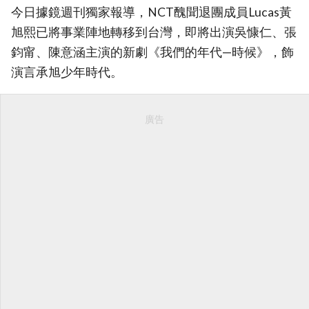
今日據鏡週刊獨家報導，NCT醜聞退團成員Lucas黃
旭熙已將事業陣地轉移到台灣，即將出演吳慷仁、張
鈞甯、陳意涵主演的新劇《我們的年代—時候》，飾
演言承旭少年時代。
廣告