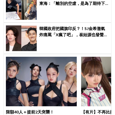
東海：「離別的空虛，是為了期待下
次再見」
韓國政府把國旗印反？！SJ金希澈氣
炸痛罵「X瘋了吧」，崔始源也發聲挺
爆
限額40人＋提前2天突襲！
【有片】不再比拼