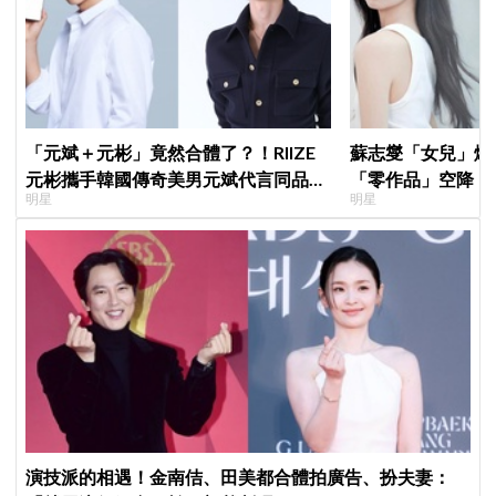
「元斌＋元彬」竟然合體了？！RIIZE
蘇志燮「女兒」爆
元彬攜手韓國傳奇美男元斌代言同品
「零作品」空降《
明星
明星
牌，韓網瘋喊：兩個帥哥來了！
片被挖出網驚呆：
演技派的相遇！金南佶、田美都合體拍廣告、扮夫妻：