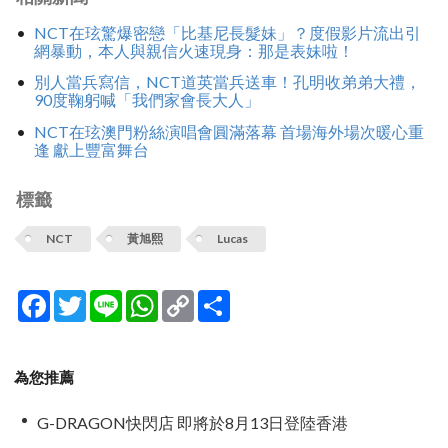
NCT在玹驚爆密戀「比基尼長髮妹」？度假影片流出引
網暴動，本人與親信火速現身：那是表妹啦！
別人當兵寫信，NCT道英當兵送車！孔明收弟弟大禮，
90度鞠躬喊「我們家會長大人」
NCT在玹澳門粉絲演唱會圓滿落幕 首場海外場次暖心重
逢 獻上豐富舞台
標籤
NCT
黃旭熙
Lucas
Facebook
Twitter
Line
WhatsApp
Copy
分
Link
享
為您推薦
G-DRAGON快閃店 即將於8月13日登陸香港