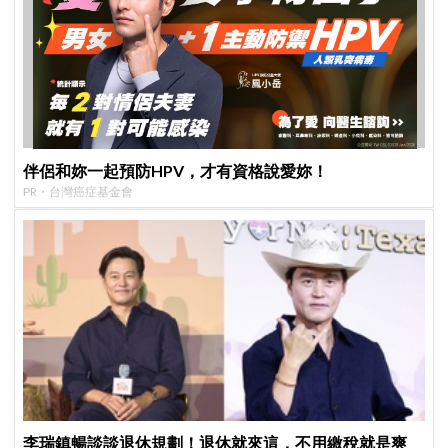
伴侶和妳一起預防HPV，才有資格說愛妳！
PR・台灣癌症基金會
李瑞鎮暢談談退休規劃！退休就來這，不用繳稅就是爽