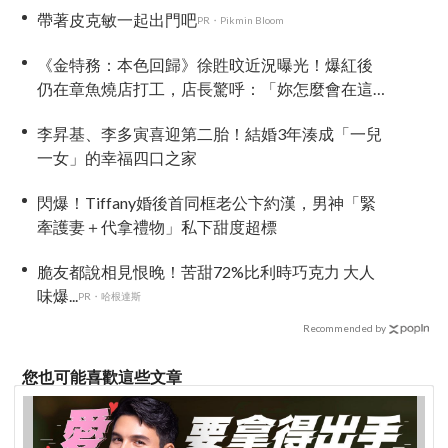
帶著皮克敏一起出門吧
PR・Pikmin Bloom
《金特務：本色回歸》徐貹旼近況曝光！爆紅後
仍在章魚燒店打工，店長驚呼：「妳怎麼會在這
裡？」
李昇基、李多寅喜迎第二胎！結婚3年湊成「一兒
一女」的幸福四口之家
閃爆！Tiffany婚後首同框老公卞約漢，男神「緊
牽護妻＋代拿禮物」私下甜度超標
脆友都說相見恨晚！苦甜72%比利時巧克力 大人
味爆...
PR・哈根達斯
Recommended by
您也可能喜歡這些文章