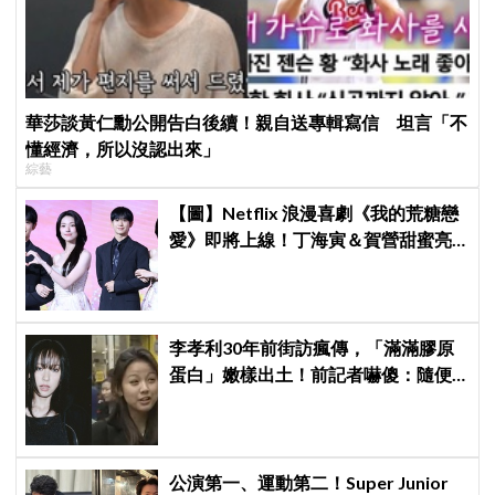
華莎談黃仁勳公開告白後續！親自送專輯寫信 坦言「不
懂經濟，所以沒認出來」
綜藝
【圖】Netflix 浪漫喜劇《我的荒糖戀
愛》即將上線！丁海寅＆賀營甜蜜亮
相製作發表會，甜蜜CP化學反應引期
待
李孝利30年前街訪瘋傳，「滿滿膠原
蛋白」嫩樣出土！前記者嚇傻：隨便
選到傳奇
公演第一、運動第二！Super Junior