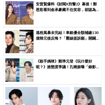
安普賢爆料《財閥X刑警2》幕後！鄭
恩彩看到俞承豪藏不住笑容，卻認為
安普賢只是「搞笑男」
逃稅風暴未完結！車銀優全額補繳130
億韓元後反悔？「壓線提訴願」開闢
稅務第二戰場
《殺手媽咪》鄭準元登《玩什麼好
呢？》掀態度爭議！孔曉振曝「錄影
後真的吐了」心疼喊：沒能救你