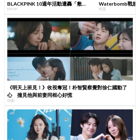
BLACKPINK 10週年活動遭轟「敷
Waterbomb
KPOP
明星
衍」，YG急證實：4人確定完全體出席
評，逆向操作炸翻
《明天上班見！》收視奪冠！朴智賢察覺對徐仁國動了
心 撞見他與前妻同框心好慌
韓劇