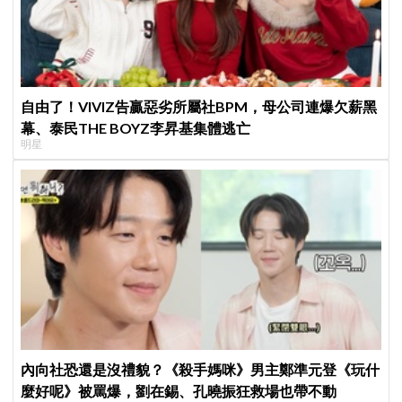
自由了！VIVIZ告贏惡劣所屬社BPM，母公司連爆欠薪黑
幕、泰民THE BOYZ李昇基集體逃亡
明星
內向社恐還是沒禮貌？《殺手媽咪》男主鄭準元登《玩什
麼好呢》被罵爆，劉在錫、孔曉振狂救場也帶不動