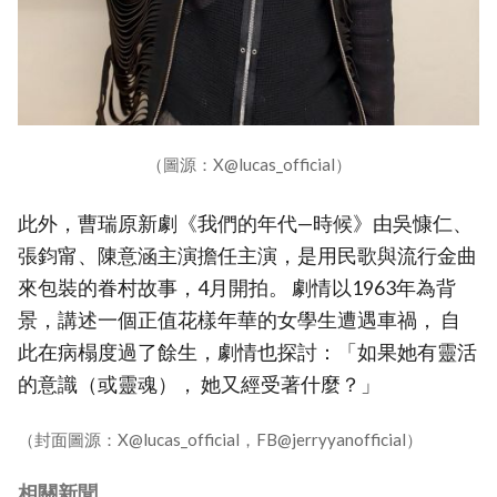
（圖源：X@lucas_official）
此外，曹瑞原新劇《我們的年代—時候》由吳慷仁、
張鈞甯、陳意涵主演擔任主演，是用民歌與流行金曲
來包裝的眷村故事，4月開拍。 劇情以1963年為背
景，講述一個正值花樣年華的女學生遭遇車禍， 自
此在病榻度過了餘生，劇情也探討：「如果她有靈活
的意識（或靈魂）， 她又經受著什麼？」
（封面圖源：X@lucas_official，FB@jerryyanofficial）
相關新聞