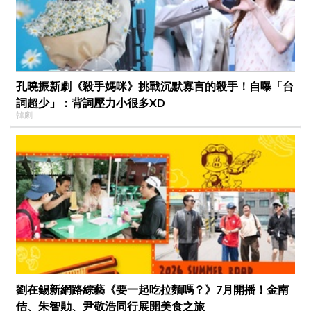
孔曉振新劇《殺手媽咪》挑戰沉默寡言的殺手！自曝「台
詞超少」：背詞壓力小很多XD
韓劇
劉在錫新網路綜藝《要一起吃拉麵嗎？》7月開播！金南
佶、朱智勛、尹敬浩同行展開美食之旅