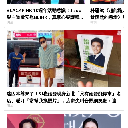
BLACKPINK 10週年活動惹議！Jisoo
朴恩斌《超能路人
親自道歉安慰BLINK，真摯心聲讓韓網
骨悚然的戀愛》見
明星
韓劇
直呼：「看了心裡好暖」
演技獲讚「信看演
迷因本尊來了！SJ崔始源現身新北「只有始源能停車」名
店、暖叮「常幫我換照片」，店家尖叫合照網笑翻：這輩
明星
子不能脫粉了