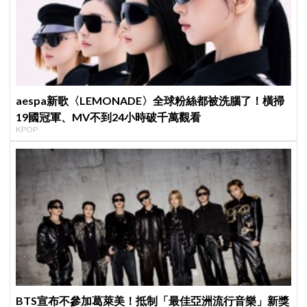
aespa新歌〈LEMONADE〉全球粉絲都被洗腦了！橫掃
19國冠軍、MV不到24小時破千萬觀看
KPOP
BTS宣布不參加葛萊美！抵制「最佳亞洲流行音樂」新獎