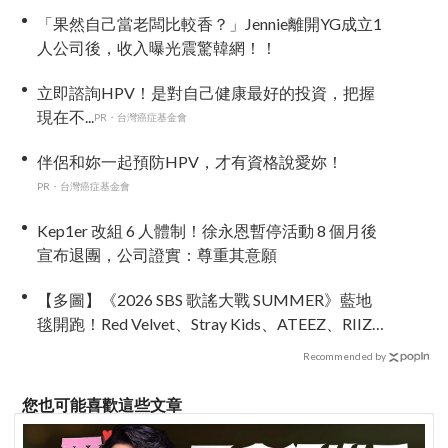
「果然自己當老闆比較香？」Jennie離開YG成立1
人公司後，收入曝光震驚韓網！！
立即諮詢HPV！是對自己健康最好的投資，把握
現在不...
PR・台灣癌症基金會
伴侶和妳一起預防HPV，才有資格說愛妳！
PR・台灣癌症基金會
Kep1er 改組 6 人體制！徐永恩暫停活動 8 個月後
宣布退團，公司證實：尊重其意願
【多圖】《2026 SBS 歌謠大戰 SUMMER》藍地
毯開跑！Red Velvet、Stray Kids、ATEEZ、RIIZE
等愛豆登場
Recommended by
您也可能喜歡這些文章