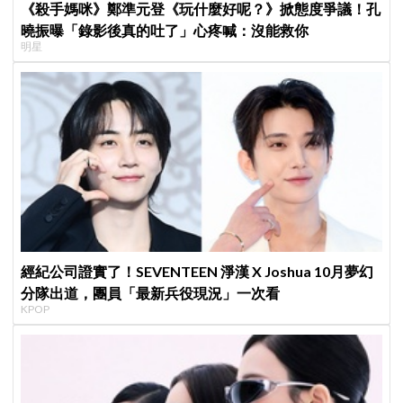
《殺手媽咪》鄭準元登《玩什麼好呢？》掀態度爭議！孔
曉振曝「錄影後真的吐了」心疼喊：沒能救你
明星
經紀公司證實了！SEVENTEEN 淨漢 X Joshua 10月夢幻
分隊出道，團員「最新兵役現況」一次看
KPOP