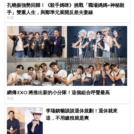
孔曉振強勢回歸！《殺手媽咪》挑戰「職場媽媽×神秘殺
手」雙重人生，與鄭準元展開反差夫妻線
韓劇
網傳 EXO 將推出新的小分隊！這個組合呼聲最高
明星
李瑞鎮暢談談退休規劃！退休就來
這，不用繳稅就是爽