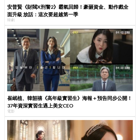
安普賢《財閥X刑警2》霸氣回歸！豪砸資金、動作戲全
面升級 放話：這次要超越第一季
韓劇
崔岷植、韓韶禧《高年級實習生》海報＋預告同步公開！
37年資深實習生遇上美女CEO
電影