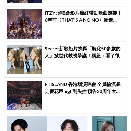
ITZY 演唱會影片爆紅帶動歌曲逆襲！
6年前〈THAT'S A NO NO〉衝進
Melon音源榜、突破600萬觀看
Secret新歌短片挨轟「醜化50多歲的
人」掀世代歧視爭議！網怒：看了很
不舒服
FTISLAND 香港場演唱會 全員輪流暴
走麥花臣high到失控 預告20周年大計
《FaTe》成序幕