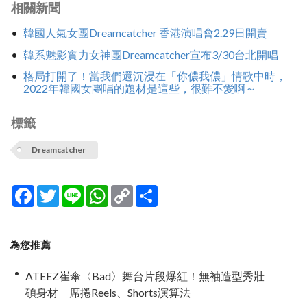
相關新聞
韓國人氣女團Dreamcatcher 香港演唱會2.29日開賣
韓系魅影實力女神團Dreamcatcher宣布3/30台北開唱
格局打開了！當我們還沉浸在「你儂我儂」情歌中時，
2022年韓國女團唱的題材是這些，很難不愛啊～
標籤
Dreamcatcher
Facebook
Twitter
Line
WhatsApp
Copy
分
Link
享
為您推薦
ATEEZ崔傘〈Bad〉舞台片段爆紅！無袖造型秀壯
碩身材 席捲Reels、Shorts演算法