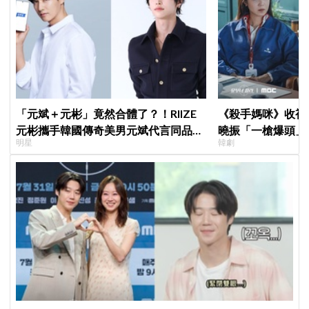
「元斌＋元彬」竟然合體了？！RIIZE
《殺手媽咪》收視暴衝
元彬攜手韓國傳奇美男元斌代言同品
曉振「一槍爆頭」
明星
韓劇
牌，韓網瘋喊：兩個帥哥來了！