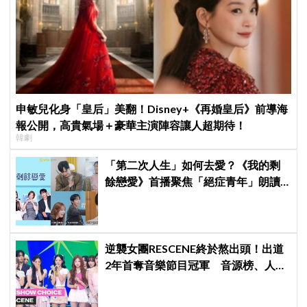
申敏兒化身「皇后」美翻！Disney+《再婚皇后》前導海
報公開，高貴氣場＋豪華主演陣容讓人超期待！
韓劇
「第二次人生」如何去愛？《我的剩
餘戀愛》首播聚焦「絕症青年」朗讀
日記全場淚崩，初見面竟「撞見舊
識」！
逆襲女團RESCENE終於熬出頭！出道
2年首奪音樂節目冠軍 音源榜、人氣
雙雙爆發