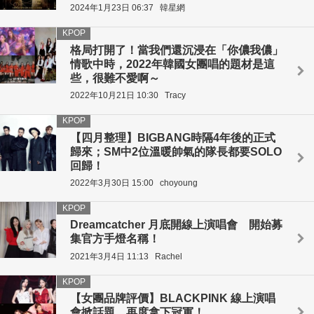
2024年1月23日 06:37
韓星網
KPOP
格局打開了！當我們還沉浸在「你儂我儂」
情歌中時，2022年韓國女團唱的題材是這
些，很難不愛啊～
2022年10月21日 10:30
Tracy
KPOP
【四月整理】BIGBANG時隔4年後的正式
歸來；SM中2位溫暖帥氣的隊長都要SOLO
回歸！
2022年3月30日 15:00
choyoung
KPOP
Dreamcatcher 月底開線上演唱會 開始募
集官方手燈名稱！
2021年3月4日 11:13
Rachel
KPOP
【女團品牌評價】BLACKPINK 線上演唱
會掀話題 再度拿下冠軍！