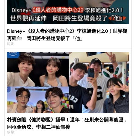
Disney+《殺人者的購物中心2》李棟旭進化2.0！世界觀
再延伸 岡田將生登場竟殺了「他」
韓劇
朴寶劍迎《健將聯盟》播畢 1 週年！狂刷未公開幕後照，
同框金所泫、李相二神仙售後
明星