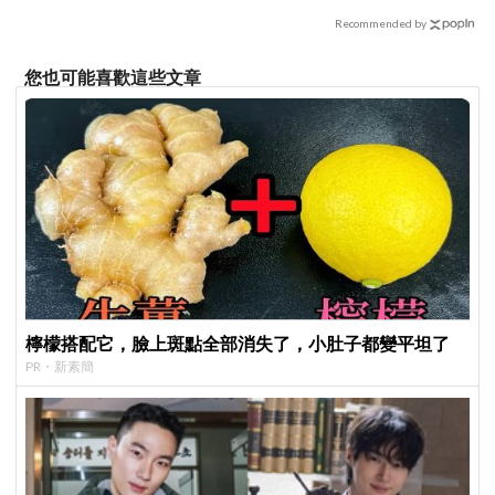
Recommended by
您也可能喜歡這些文章
檸檬搭配它，臉上斑點全部消失了，小肚子都變平坦了
PR・新素簡