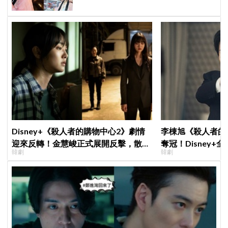
Disney+《殺人者的購物中心2》劇情
李棟旭《殺人者的
迎來反轉！金慧峻正式展開反擊，散發
奪冠！Disney
韓劇
韓劇
「叔叔李棟旭」般強大氣場
紀錄