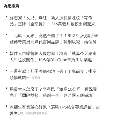
為您推薦
蘇志燮「女兒」爆紅！新人演員徐貹旼「零作
品」空降《金部長》，316萬舊片被挖出網驚呆：
星味藏不住！
「元斌＋元彬」竟然合體了？！RIIZE元彬攜手韓
國傳奇美男元斌代言同品牌，韓網瘋喊：兩個帥
哥來了！
韓佳人自曝曾陷入倦怠期！坦言「就算今天結束
人生也沒關係」如今靠YouTube重拾生活樂趣
一週有感！肚子整個都消下去了！免節食，排空
順暢就夠
PR・新素簡
局長大人怎麼了？李星民「激瘦10公斤」近況曝
光！「凹陷雙頰、臉剩一半」判若兩人網嚇壞
照顧失智長輩心好累？宸曜TPS結合專業評估，改
善生...
PR・宸曜國際醫療體系