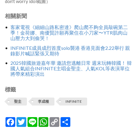
don't worry idol截圖）
相關新聞
客家電視《細細山路私密達》爬山爬不夠全員敲碗第二
季！金荷娜、南優賢許願再聚住在小刀家〜YTR肌肉山
山壓力大到偷哭！
INFINITE成員成烈首度solo襲港 香港見面會2.22舉行 親
錄影片喊話緊張又期待
2025韓國旅遊嘉年華 邀請您逃離日常 週末玩轉韓國！ 韓
國人氣組合INFINITE主唱金聖圭、人氣KOL等表演單位
將帶來精彩演出
標籤
聖圭
李成種
INFINITE
Facebook
Twitter
Line
WhatsApp
Copy
分
Link
享