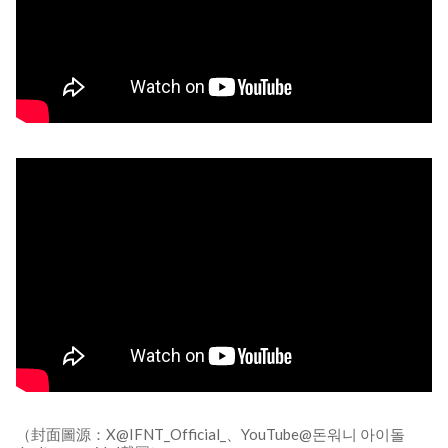
（封面圖源：X@IFNT_Official_、YouTube@돈워니 아이돌