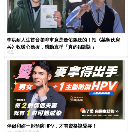
李洪耐人生首台咖啡車竟是邊佑錫送的！拍《菜鳥伙房
兵》收暖心應援，感動直呼「真的很謝謝」
明星
伴侶和妳一起預防HPV，才有資格說愛妳！
PR・台灣癌症基金會