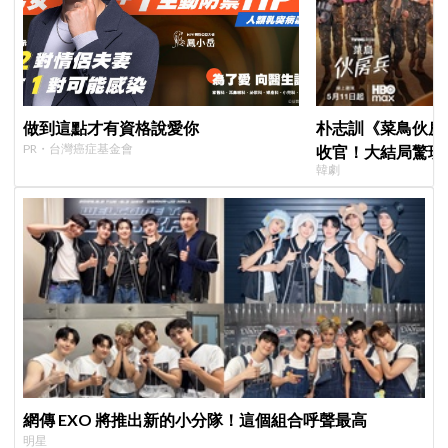
做到這點才有資格說愛你
朴志訓《菜鳥伙房兵
PR・台灣癌症基金會
收官！大結局驚現
韓劇
蛋，劇迷瘋狂敲碗
網傳 EXO 將推出新的小分隊！這個組合呼聲最高
明星