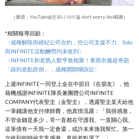
（圖源：YouTube@돈워니 아이돌 don't worry idol截圖）
*相關報導回顧：
〈‎成種解除與經紀公司合約，控公司支援不力、Solo
與INFINITE活動酬勞均未收到〉
‎〈INFINITE和老熟人鄭亨敦相聚！東雨衣服超奇葩
「踩到差點跌倒」，成種開朗聊訴訟〉‎
上週INFINITE一同登上金在中節目《在朋友》，他
藉機感謝INFINITE隊長兼團體公司INFINITE
COMPANY代表聖圭（金聖圭），透露聖圭某天給他
一筆錢讓他支付律師費，他真情流露：「我很感激，
不管金錢是多少，哥一直都在守護我、一直關心我。
這筆債有一天我一定會還，或許未來換我幫忙。第一
次收到的時候非常感激，真的差點哭了。」