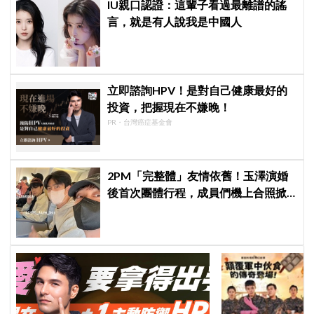
IU親口認證：這輩子看過最離譜的謠
言，就是有人說我是中國人
立即諮詢HPV！是對自己健康最好的
投資，把握現在不嫌晚！
PR・台灣癌症基金會
2PM「完整體」友情依舊！玉澤演婚
後首次團體行程，成員們機上合照掀
粉絲回憶殺