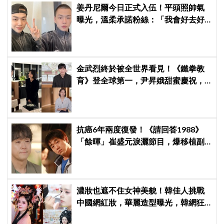
姜丹尼爾今日正式入伍！平頭照帥氣
曝光，溫柔承諾粉絲：「我會好去好
回的」
金武烈終於被全世界看見！《鐵拳教
育》登全球第一，尹昇娥甜蜜慶祝，
《劉QUIZ》公開夫妻相擁落淚故事
抗癌6年兩度復發！《請回答1988》
「餘暉」崔盛元淚灑節目，爆移植副
作用：指甲龜裂、呼吸喘
濃妝也遮不住女神美貌！韓佳人挑戰
中國網紅妝，華麗造型曝光，韓網狂
讚：臉比妝還亮眼、太漂亮了