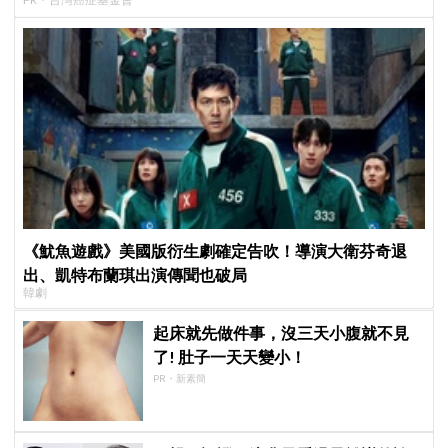
《魷魚遊戲》美國版衍生劇確定告吹！導演大衛芬奇退
出、凱特布蘭琪出演傳聞也破局
韓劇
起床就先做件事，沒三天小腹就不見
了! 肚子一天天變小！
PR・新素簡