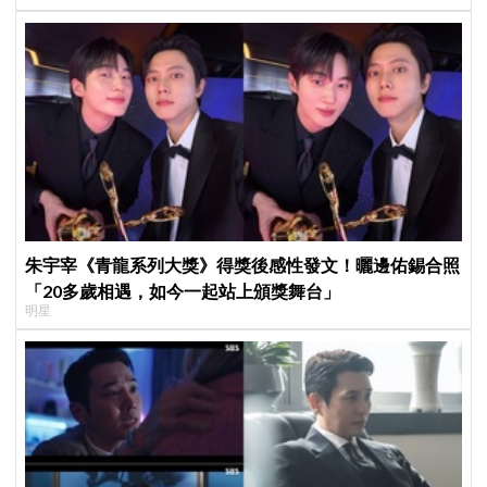
朱宇宰《青龍系列大獎》得獎後感性發文！曬邊佑錫合照
「20多歲相遇，如今一起站上頒獎舞台」
明星