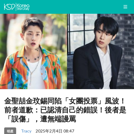
金聖喆金玟錫同陷「女團投票」風波！
前者道歉：已認清自己的錯誤！後者是
「誤傷」，遭無端謾罵
Tracy
2025年2月4日 08:47
明星