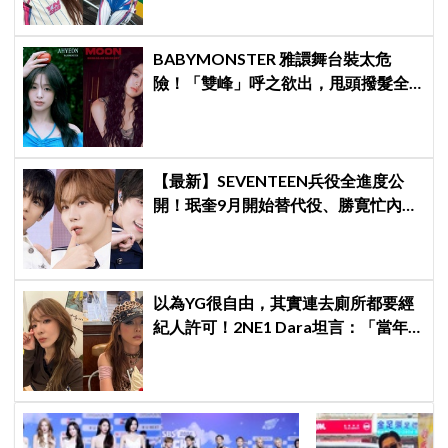
士
BABYMONSTER 雅譞舞台裝太危
險！「雙峰」呼之欲出，甩頭撥髮全
是護胸小動作！網：造型師出來謝罪
【最新】SEVENTEEN兵役全進度公
開！珉奎9月開始替代役、勝寛忙內
DINO軍樂隊10月入伍
以為YG很自由，其實連去廁所都要經
紀人許可！2NE1 Dara坦言：「當年
超羨慕少女時代」