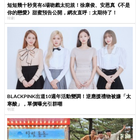
短短幾十秒竟有6場吻戲太犯規！徐康俊、安恩真《不是
你的戀愛》甜蜜預告公開，網友直呼：太期待了！
韓劇
BLACKPINK出道10週年活動變調！逆應援禮物被嫌「太
寒酸」，單價曝光引群嘲
明星