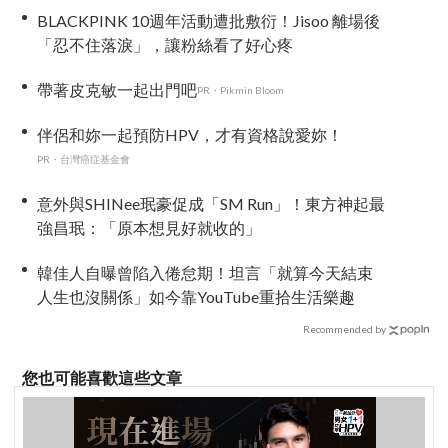
BLACKPINK 10週年活動遭批敷衍！Jisoo 離場後
「忍不住落淚」，讓粉絲看了好心疼
帶著皮克敏一起出門吧
PR・Pikmin Bloom
伴侶和妳一起預防HPV，才有資格說愛妳！
PR・台灣癌症基金會
意外與SHINee珉豪促成「SM Run」！東方神起最
強昌珉：「原本想見好就收的」
韓佳人自曝曾陷入倦怠期！坦言「就算今天結束
人生也沒關係」如今靠YouTube重拾生活樂趣
Recommended by
您也可能喜歡這些文章