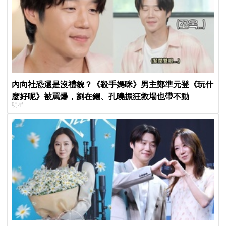
內向社恐還是沒禮貌？《殺手媽咪》男主鄭準元登《玩什
麼好呢》被罵爆，劉在錫、孔曉振狂救場也帶不動
明星