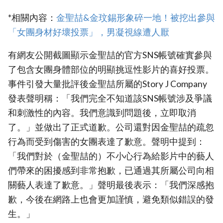
*相關內容：
金聖喆&金玟錫形象碎一地！被挖出參與
「女團身材好壞投票」，男凝視線遭人厭
有網友公開截圖顯示金聖喆的官方SNS帳號確實參與
了包含女團身體部位的明顯挑逗性影片的喜好投票。
事件引發大量批評後金聖喆所屬的Story J Company
發表聲明稱：「我們完全不知道該SNS帳號涉及爭議
和刺激性的內容。我們意識到問題後，立即取消
了。」並做出了正式道歉。公司還對因金聖喆的疏忽
行為而受到傷害的女團表達了歉意。聲明中提到：
「我們對於（金聖喆的）不小心行為給影片中的藝人
們帶來的困擾感到非常抱歉，已通過其所屬公司向相
關藝人表達了歉意。」聲明最後表示：「我們深感抱
歉，今後在網路上也會更加謹慎，避免類似錯誤的發
生。」