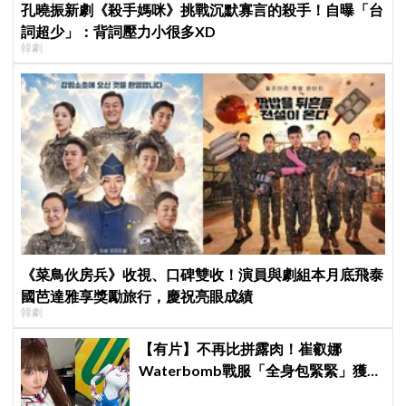
孔曉振新劇《殺手媽咪》挑戰沉默寡言的殺手！自曝「台
詞超少」：背詞壓力小很多XD
韓劇
《菜鳥伙房兵》收視、口碑雙收！演員與劇組本月底飛泰
國芭達雅享獎勵旅行，慶祝亮眼成績
韓劇
【有片】不再比拼露肉！崔叡娜
Waterbomb戰服「全身包緊緊」獲好
評，逆向操作炸翻全場：根本福音戰