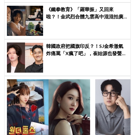
《鐵拳教育》「羅華振」又回來
啦？！金武烈合體九雲高中混混拍廣
告，兩人嚇壞反應笑翻劇迷：根本番
外篇！
韓國政府把國旗印反？！SJ金希澈氣
炸痛罵「X瘋了吧」，崔始源也發聲挺
爆