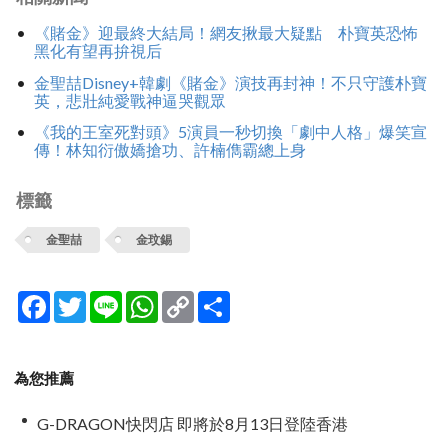
《賭金》迎最終大結局！網友揪最大疑點 朴寶英恐怖
黑化有望再拚視后
金聖喆Disney+韓劇《賭金》演技再封神！不只守護朴寶
英，悲壯純愛戰神逼哭觀眾
《我的王室死對頭》5演員一秒切換「劇中人格」爆笑宣
傳！林知衍傲嬌搶功、許楠儁霸總上身
標籤
金聖喆
金玟錫
Facebook
Twitter
Line
WhatsApp
Copy
分
Link
享
為您推薦
G-DRAGON快閃店 即將於8月13日登陸香港