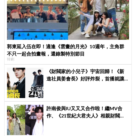
郭東延入伍在即！適逢《雲畫的月光》10週年，主角群
不只一起合拍畫報，還錄製特別節目
韓劇
《財閥家的小兒子》宇宙回歸！《新
進社員姜會長》好評炸裂，首播就讓
觀眾多巴胺爆表
許南俊與IU又又又合作啦！繼MV合
作、《21世紀大君夫人》相親財閥男
後，再度出演IU新專輯MV