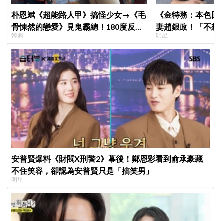
朴恩斌《超能路人甲》搞怪少女→《毛
《金特務：本色回
骨悚然的戀愛》見鬼霸總！180度反差
妻趙銀政！「不想
韓劇
明星
演技獲讚「信看演員」
一句話展現滿滿尊
安普賢爆料《財閥X刑警2》幕後！鄭恩彩看到俞承豪藏
不住笑容，卻認為安普賢只是「搞笑男」
明星