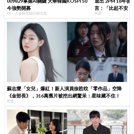
009829掌握AI關鍵 大華韓國KOSPI 50
退出 2PM 16年
今強勢開募
言：「比起不安，
PR・大華銀全能行銷方案
明星
歉」韓網至今仍不
蘇志燮「女兒」爆紅！新人演員徐貹旼「零作品」空降
《金部長》，316萬舊片被挖出網驚呆：星味藏不住！
明星