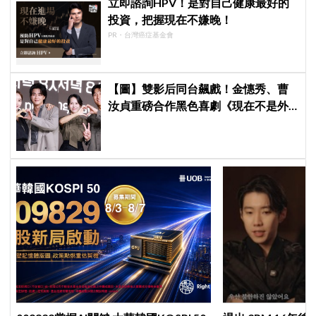
立即諮詢HPV！是對自己健康最好的
投資，把握現在不嫌晚！
PR・台灣癌症基金會
【圖】雙影后同台飆戲！金憓秀、曹
汝貞重磅合作黑色喜劇《現在不是外
遇的問題》發佈會，曬恩愛網紅捲驚
天祕密