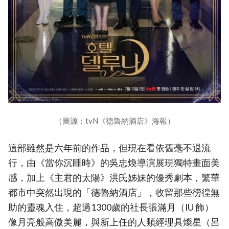
（圖源：tvN《德魯納酒店》海報）
這部雖然是六年前的作品，但現在看依舊毫不退流
行，由《當你沉睡時》的吳忠煥導演展現獨特畫面美
感，加上《主君的太陽》洪氏姊妹的優秀劇本，繁華
都市中突然出現的「德魯納酒店」，收留那些徬徨無
助的靈魂入住，超過1300歲的社長張滿月（IU 飾）
像月亮般高傲美麗，與新上任的人類經理具燦星（呂