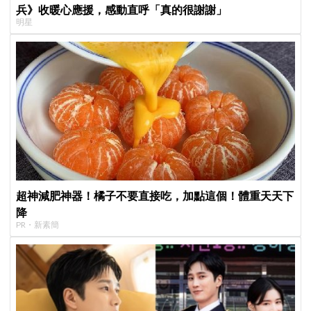
兵》收暖心應援，感動直呼「真的很謝謝」
明星
超神減肥神器！橘子不要直接吃，加點這個！體重天天下
降
PR・新素簡