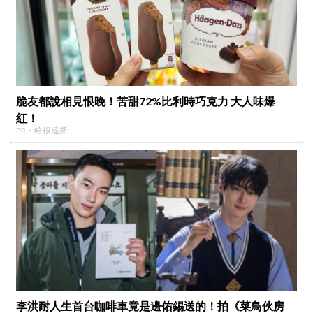
脆友都說相見恨晚！苦甜72%比利時巧克力 大人味爆
紅！
PR・哈根達斯
李洪耐人生首台咖啡車竟是邊佑錫送的！拍《菜鳥伙房