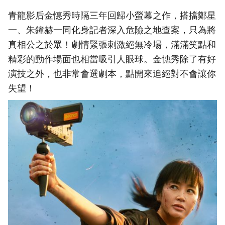
青龍影后金憓秀時隔三年回歸小螢幕之作，搭擋鄭星
一、朱鐘赫一同化身記者深入危險之地查案，只為將
真相公之於眾！劇情緊張刺激絕無冷場，滿滿笑點和
精彩的動作場面也相當吸引人眼球。金憓秀除了有好
演技之外，也非常會選劇本，點開來追絕對不會讓你
失望！