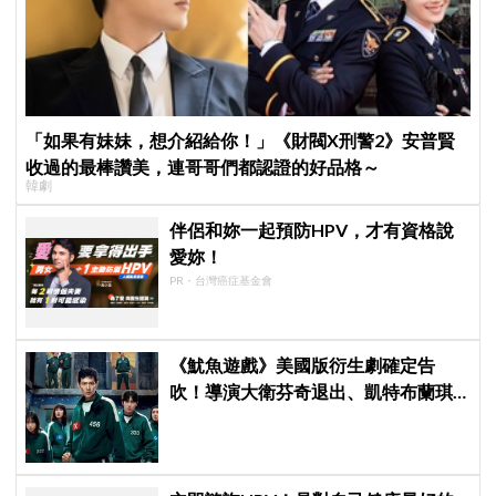
「如果有妹妹，想介紹給你！」《財閥X刑警2》安普賢
收過的最棒讚美，連哥哥們都認證的好品格～
韓劇
伴侶和妳一起預防HPV，才有資格說
愛妳！
PR・台灣癌症基金會
《魷魚遊戲》美國版衍生劇確定告
吹！導演大衛芬奇退出、凱特布蘭琪
出演傳聞也破局