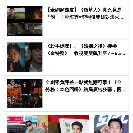
【全網起雞皮】《稻草人》真兇竟是
「他」！朴海秀×李熙俊雙雄對決火花
四濺 網民封為「2026劇王」
《殺手媽咪》、《婚姻之後》接棒
《金特務》 收視雙雙飆升至7～8%
創新高！
全劇零負評差一點就無懈可擊！《金
特務：本色回歸》結局廣告狂塞，觀
眾：唯一敗筆