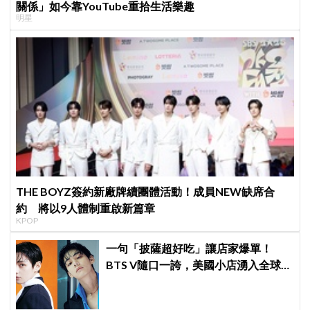
關係」如今靠YouTube重拾生活樂趣
明星
THE BOYZ簽約新廠牌續團體活動！成員NEW缺席合
約 將以9人體制重啟新篇章
KPOP
一句「披薩超好吃」讓店家爆單！
BTS V隨口一誇，美國小店湧入全球
ARMY擠爆