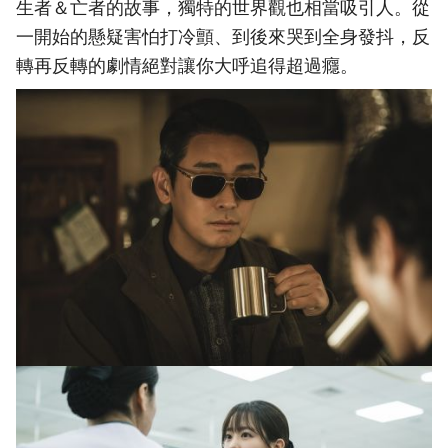
生者＆亡者的故事，獨特的世界觀也相當吸引人。從
一開始的懸疑害怕打冷顫、到後來哭到全身發抖，反
轉再反轉的劇情絕對讓你大呼追得超過癮。