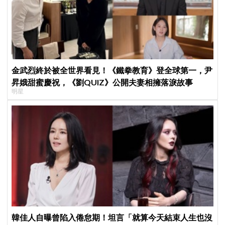
金武烈終於被全世界看見！《鐵拳教育》登全球第一，尹
昇娥甜蜜慶祝，《劉QUIZ》公開夫妻相擁落淚故事
明星
韓佳人自曝曾陷入倦怠期！坦言「就算今天結束人生也沒