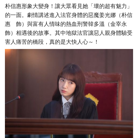
朴信惠形象大變身！讓大眾看見她「壞的超有魅力」
的一面。劇情講述進入法官身體的惡魔姜光娜（朴信
惠 飾）與富有人情味的熱血刑警韓多溫（金宰永
飾）相遇後的故事。其中地獄法官讓惡人親身體驗受
害人痛苦的橋段，真的是大快人心～！