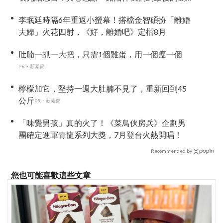
眾
李珉廷時隔6年重返小螢幕！搭檔金智碩扮「離婚
夫婦」火花四射，《好，離婚吧》定檔8月
肚腩一抓一大把，只需1個雞蛋，用一個瘦一個
PR・新素簡
檸檬加它，堅持一週大肚腩不見了，重新回到45
公斤
PR・新素簡
「味覺男孩」真的火了！《菜鳥伙房兵》企劃男
團確定進軍青龍系列大獎，7月登台火熱開唱！
Recommended by
您也可能喜歡這些文章