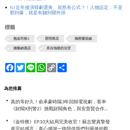
IU 近年接演韓劇選角、居然有公式？！人物設定：不是
窮到爆，就是有錢到開外掛
標籤
熱血司祭2
照明商店
揭密最前線
德魯納酒店
來自地獄的法官
Facebook
Twitter
Line
WhatsApp
Copy
分
Link
享
為您推薦
真的等好久！俞承豪時隔3年回歸電視劇，客串
《財閥X刑警2》挑戰財閥角色，與安普賢合作引
期待
《金特務》EP.10大結局完美收官！蘇志燮真摯發
表完結感言：真心感謝一路陪伴我們到最後的觀