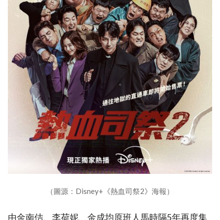
（圖源：Disney+《熱血司祭2》海報）
由金南佶、李荷妮、金成均原班人馬時隔5年再度集