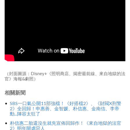
（封面圖源：Disney+《照明商店、揭密最前線、來自地獄的法
官》海報&劇照）
相關新聞
SBS一口氣公開11部強檔！《好搭檔2》、《財閥X刑警
2》全回歸！申惠善、金智媛、朴信惠、金南佶、李帝
勳...陣容太狂了
朴信惠二胎還沒生就先宣佈回歸作！《來自地獄的法官
2》明年開虐惡人