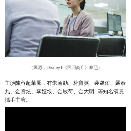
（圖源：Disney+《照明商店》劇照）
主演陣容超華麗，有朱智勛、朴寶英、裴晟佑、嚴泰
九、金雪炫、李姃垠、金敏荷、金大明...等知名演員
攜手主演。