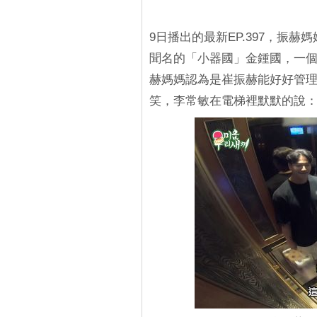
9日播出的最新EP.397，振
聞名的「小器國」金鍾國，一
赫媽媽認為是崔振赫能好好管
笑，李常敏在電梯裡默默的說