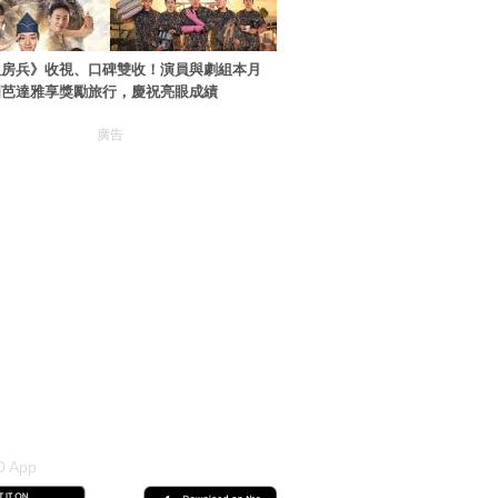
伙房兵》收視、口碑雙收！演員與劇組本月
國芭達雅享獎勵旅行，慶祝亮眼成績
廣告
 App