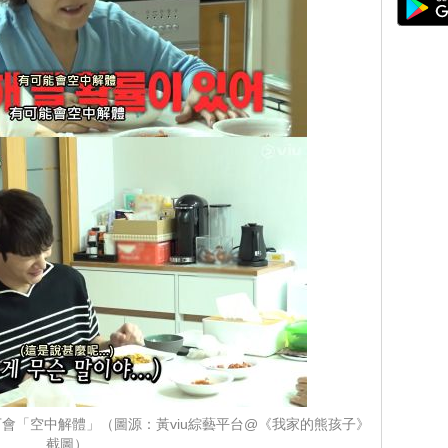
會「空中解體」（圖源：黃viu綜藝平台@《我家的熊孩子》
截圖）