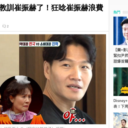
教訓崔振赫了！狂唸崔振赫浪費
熱門
2
【圖+影
緊扣尹昇
甜爆首
Disn
表！下