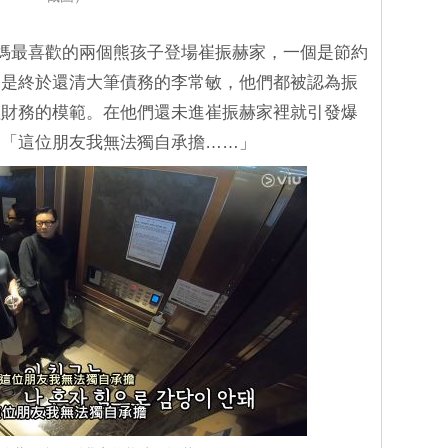
赫媽媽最喜歡的兩個熊孩子登場崔振赫家，一個是節約
個是終於還清大筆債務的李常敏，他們都被認為振
理財務的模範。在他們還未進崔振赫家裡就引發爆
：「這位朋友我無法獨自承擔……」