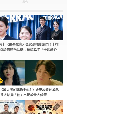
廣告
片】《鐵拳教育》金武烈攜妻放閃！十指
娥合體時尚活動，結婚11年「手比愛心」
爾
ey+《殺人者的購物中心2 》金慧埈終於成代
周迎大結局「他」出現成最大伏筆