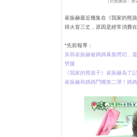
（封面圖源：黃
崔振赫最近幾集在《我家的熊
得火冒三丈，原因是經常消費
*先前報導：
呆萌崔振赫被媽媽暴風嘮叨，
劈腿
‎《我家的熊孩子》崔振赫為了
崔振赫和媽媽鬥嘴第二彈！媽