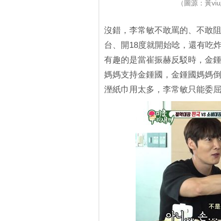
（圖源：黃v
沒錯，李常敏不敢罵的、不敢
台、開18度就開始唸，還有吃
有趣的是當崔振赫反駁時，金
媽媽支持金鍾國，金鍾國媽媽
溼紙巾用太多，李常敏只能委