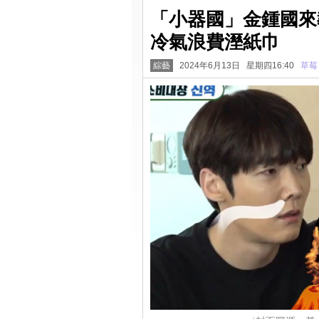
「小器國」金鍾國來
冷氣浪費溼紙巾
綜藝
2024年6月13日 星期四16:40
草莓