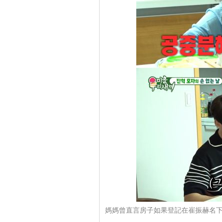
媽媽曾直言房子如果登記在崔振赫名下