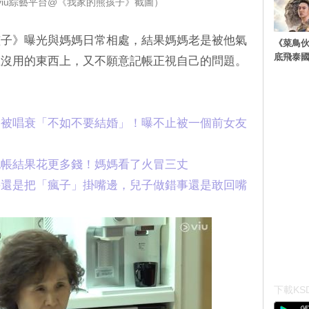
viu綜藝平台@《我家的熊孩子》截圖）
孩子》曝光與媽媽日常相處，結果媽媽老是被他氣
《菜鳥
底飛泰
在沒用的東西上，又不願意記帳正視自己的問題。
還被唱衰「不如不要結婚」！曝不止被一個前女友
記帳結果花更多錢！媽媽看了火冒三丈
媽還是把「瘋子」掛嘴邊，兒子做錯事還是敢回嘴
下載KSD