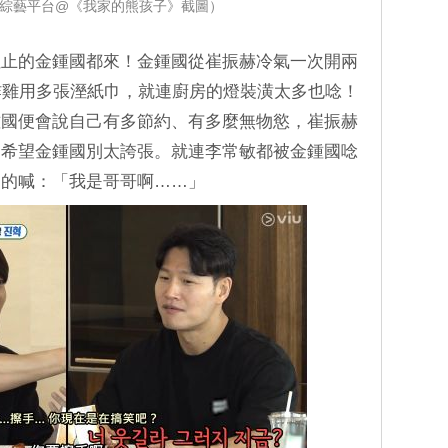
iu綜藝平台@《我家的熊孩子》截圖）
阻止的金鍾國都來！金鍾國從崔振赫冷氣一次開兩
炸雞用多張溼紙巾，就連廚房的燈裝潢太多也唸！
鍾國便會說自己有多節約、有多麼無物慾，崔振赫
倒希望金鍾國別太誇張。就連李常敏都被金鍾國唸
屈的喊：「我是哥哥啊……」