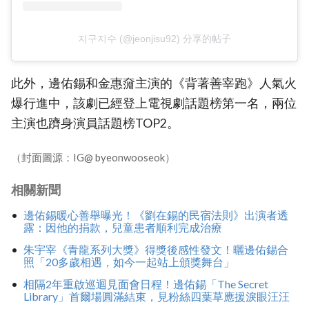
지구지수 (@jeonjisu92) 分享的帖子
此外，邊佑錫和金惠奫主演的《背著善宰跑》人氣火
爆行進中，該劇已經登上電視劇話題榜第一名，兩位
主演也躋身演員話題榜TOP2。
（封面圖源：IG@ byeonwooseok）
相關新聞
邊佑錫暖心善舉曝光！《劉在錫的民宿法則》出演者透
露：因他的捐款，兒童患者順利完成治療
朱宇宰《青龍系列大獎》得獎後感性發文！曬邊佑錫合
照「20多歲相遇，如今一起站上頒獎舞台」
相隔2年重啟巡迴見面會日程！邊佑錫「The Secret
Library」首爾場圓滿結束，見粉絲四葉草應援淚眼汪汪