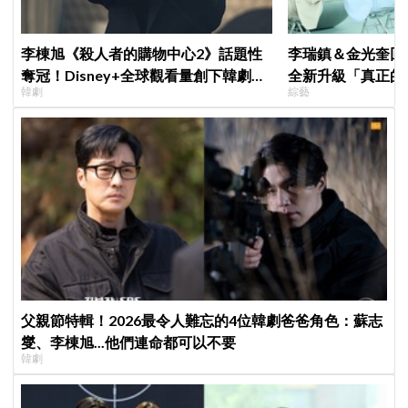
李棟旭《殺人者的購物中心2》話題性
李瑞鎮＆金光奎回
奪冠！Disney+全球觀看量創下韓劇新
全新升級「真正的
韓劇
綜藝
紀錄
私生活都包辦！8月
父親節特輯！2026最令人難忘的4位韓劇爸爸角色：蘇志
燮、李棟旭...他們連命都可以不要
韓劇