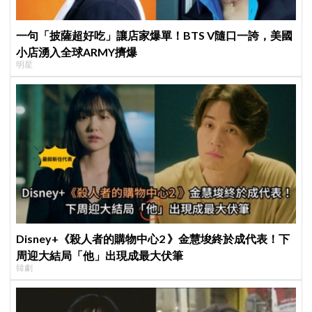
一句「披薩超好吃」讓店家爆單！BTS V隨口一誇，美國
小店湧入全球ARMY擠爆
明星
Disney+《殺人者的購物中心2 》金慧埈終於成代表！下
周迎大結局「他」出現成最大伏筆
韓劇