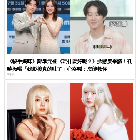
《殺手媽咪》鄭準元登《玩什麼好呢？》掀態度爭議！孔
曉振曝「錄影後真的吐了」心疼喊：沒能救你
明星