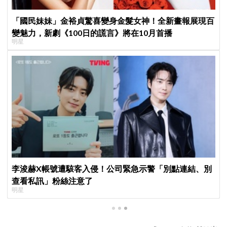
「國民妹妹」金裕貞驚喜變身金髮女神！全新畫報展現百
變魅力，新劇《100日的謊言》將在10月首播
明星
李浚赫X帳號遭駭客入侵！公司緊急示警「別點連結、別
查看私訊」粉絲注意了
明星