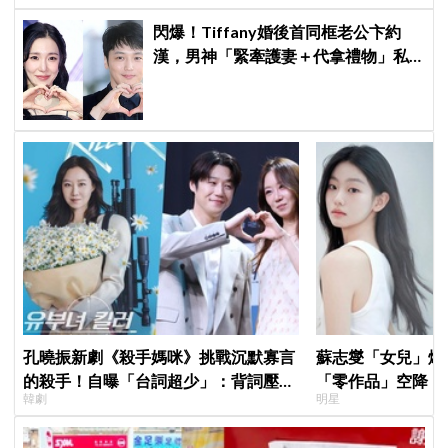
閃爆！Tiffany婚後首同框老公卞約
漢，男神「緊牽護妻＋代拿禮物」私
下甜度超標
孔曉振新劇《殺手媽咪》挑戰沉默寡言
蘇志燮「女兒」爆
的殺手！自曝「台詞超少」：背詞壓力
「零作品」空降《
韓劇
明星
小很多XD
片被挖出網驚呆：