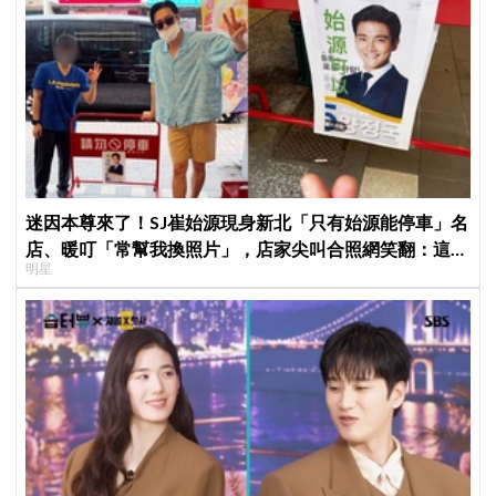
迷因本尊來了！SJ崔始源現身新北「只有始源能停車」名
店、暖叮「常幫我換照片」，店家尖叫合照網笑翻：這輩
明星
子不能脫粉了