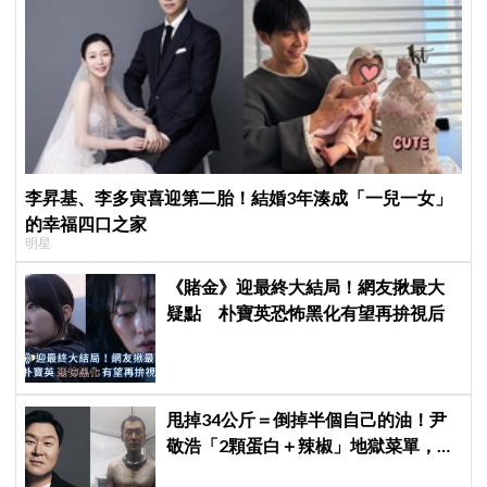
李昇基、李多寅喜迎第二胎！結婚3年湊成「一兒一女」
的幸福四口之家
明星
《賭金》迎最終大結局！網友揪最大
疑點 朴寶英恐怖黑化有望再拚視后
甩掉34公斤＝倒掉半個自己的油！尹
敬浩「2顆蛋白＋辣椒」地獄菜單，你
敢抄嗎？