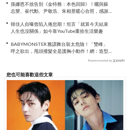
孫娜恩不捨告別《金特務：本色回歸》！曬與蘇
志燮、崔代勳、尹敬浩、朱相昱暖心合照，感謝
劇組與粉絲陪伴
韓佳人自曝曾陷入倦怠期！坦言「就算今天結束
人生也沒關係」如今靠YouTube重拾生活樂趣
BABYMONSTER 雅譞舞台裝太危險！「雙峰」
呼之欲出，甩頭撥髮全是護胸小動作！網：造型
師出來謝罪
Recommended by
您也可能喜歡這些文章