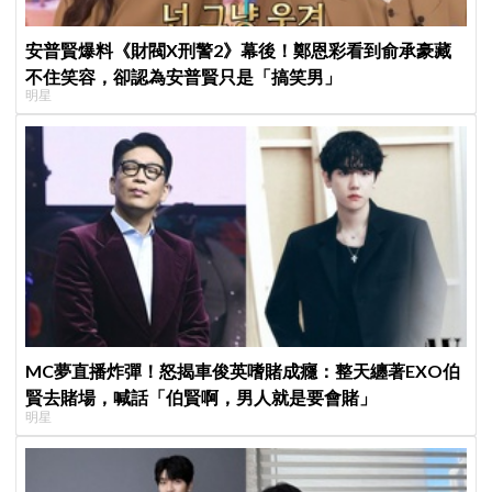
安普賢爆料《財閥X刑警2》幕後！鄭恩彩看到俞承豪藏
不住笑容，卻認為安普賢只是「搞笑男」
明星
MC夢直播炸彈！怒揭車俊英嗜賭成癮：整天纏著EXO伯
賢去賭場，喊話「伯賢啊，男人就是要會賭」
明星