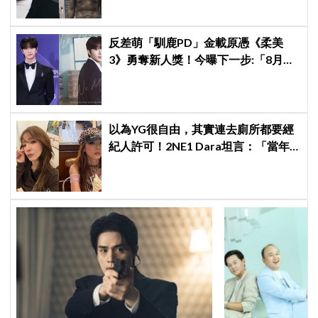
反差萌「馴鹿PD」金載原憑《柔美
3》勇奪新人獎！今曝下一步:「8月底
來台見面會」～
以為YG很自由，其實連去廁所都要經
紀人許可！2NE1 Dara坦言：「當年
超羨慕少女時代」