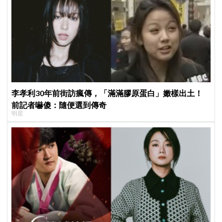
李孝利30年前街訪瘋傳，「滿滿膠原蛋白」嫩樣出土！
前記者嚇傻：隨便選到傳奇
明星