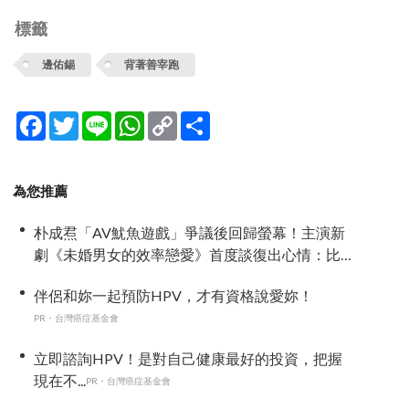
標籤
邊佑錫
背著善宰跑
Facebook
Twitter
Line
WhatsApp
Copy
分
Link
享
為您推薦
朴成焄「AV魷魚遊戲」爭議後回歸螢幕！主演新
劇《未婚男女的效率戀愛》首度談復出心情：比
以往更謹慎
伴侶和妳一起預防HPV，才有資格說愛妳！
PR・台灣癌症基金會
立即諮詢HPV！是對自己健康最好的投資，把握
現在不...
PR・台灣癌症基金會