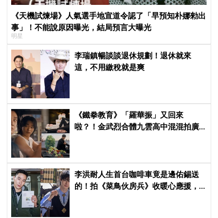
《天機試煉場》人氣選手地宣道令認了「早預知朴娜勑出
事」！不能說原因曝光，結局預言大曝光
明星
李瑞鎮暢談談退休規劃！退休就來
這，不用繳稅就是爽
《鐵拳教育》「羅華振」又回來
啦？！金武烈合體九雲高中混混拍廣
告，兩人嚇壞反應笑翻劇迷：根本番
外篇！
李洪耐人生首台咖啡車竟是邊佑錫送
的！拍《菜鳥伙房兵》收暖心應援，
感動直呼「真的很謝謝」