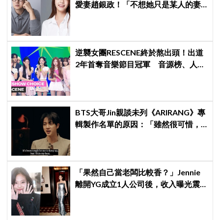
愛妻趙銀政！「不想她只是某人的妻
子」一句話展現滿滿尊重與愛
逆襲女團RESCENE終於熬出頭！出道
2年首奪音樂節目冠軍 音源榜、人氣
雙雙爆發
BTS大哥Jin親談未列《ARIRANG》專
輯製作名單的原因：「雖然很可惜，
但那是最好的選擇」
「果然自己當老闆比較香？」Jennie
離開YG成立1人公司後，收入曝光震
驚韓網！！