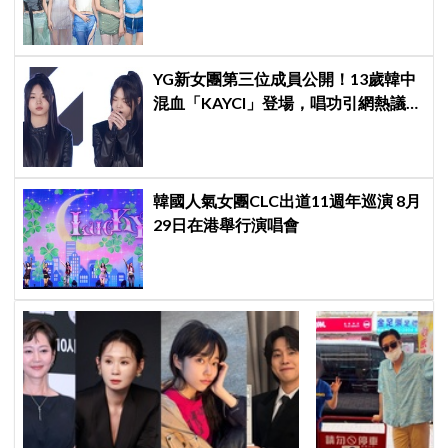
YG新女團第三位成員公開！13歲韓中
混血「KAYCI」登場，唱功引網熱議：
起雞皮疙瘩，高音太強
韓國人氣女團CLC出道11週年巡演 8月
29日在港舉行演唱會