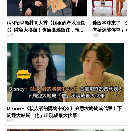
tvN招牌漁村真人秀《姐姐的產地直送
迷因本尊來了！S
3》陣容大換血！僅廉晶雅留任，韓媒
有始源能停車」名
綜藝
明星
曝新成員為金善映、盧允瑞、姜有皙
照片」，店家尖叫
不能脫粉了
Disney+《殺人者的購物中心2 》金慧埈終於成代表！下
周迎大結局「他」出現成最大伏筆
韓劇