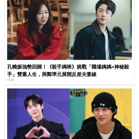
孔曉振強勢回歸！《殺手媽咪》挑戰「職場媽媽×神秘殺
手」雙重人生，與鄭準元展開反差夫妻線
韓劇