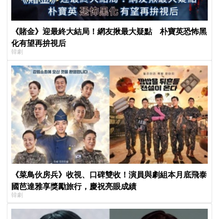
《賭金》迎最終大結局！網友揪最大疑點 朴寶英恐怖黑
化有望再拚視后
韓劇
《菜鳥伙房兵》收視、口碑雙收！演員與劇組本月底飛泰
國芭達雅享獎勵旅行，慶祝亮眼成績
韓劇