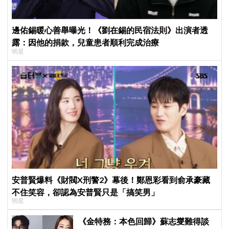
邊佑錫暖心善舉曝光！《劉在錫的民宿法則》出演者透
露：因他的捐款，兒童患者順利完成治療
明星
安普賢爆料《財閥X刑警2》幕後！鄭恩彩看到俞承豪藏
不住笑容，卻認為安普賢只是「搞笑男」
明星
《金特務：本色回歸》蘇志燮難得談