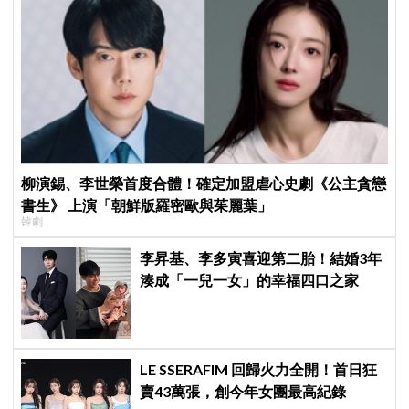
柳演錫、李世榮首度合體！確定加盟虐心史劇《公主貪戀
書生》 上演「朝鮮版羅密歐與茱麗葉」
韓劇
李昇基、李多寅喜迎第二胎！結婚3年
湊成「一兒一女」的幸福四口之家
LE SSERAFIM 回歸火力全開！首日狂
賣43萬張，創今年女團最高紀錄