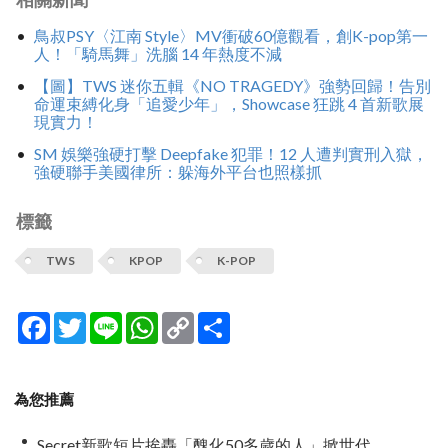
鳥叔PSY〈江南 Style〉MV衝破60億觀看，創K-pop第一
人！「騎馬舞」洗腦 14 年熱度不減
【圖】TWS 迷你五輯《NO TRAGEDY》強勢回歸！告別
命運束縛化身「追愛少年」，Showcase 狂跳 4 首新歌展
現實力！
SM 娛樂強硬打擊 Deepfake 犯罪！12 人遭判實刑入獄，
強硬聯手美國律所：躲海外平台也照樣抓
標籤
TWS
KPOP
K-POP
Facebook
Twitter
Line
WhatsApp
Copy
分
Link
享
為您推薦
Secret新歌短片挨轟「醜化50多歲的人」掀世代