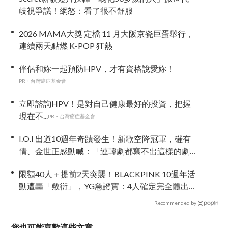
歧視爭議！網怒：看了很不舒服
2026 MAMA大獎 定檔 11 月大阪京瓷巨蛋舉行，
連續兩天點燃 K-POP 狂熱
伴侶和妳一起預防HPV，才有資格說愛妳！
PR・台灣癌症基金會
立即諮詢HPV！是對自己健康最好的投資，把握
現在不...
PR・台灣癌症基金會
I.O.I 出道10週年奇蹟發生！新歌空降冠軍，磪有
情、金世正感動喊：「連韓劇都寫不出這樣的劇
情」
限額40人＋提前2天突襲！BLACKPINK 10週年活
動遭轟「敷衍」，YG急證實：4人確定完全體出
席
Recommended by
您也可能喜歡這些文章