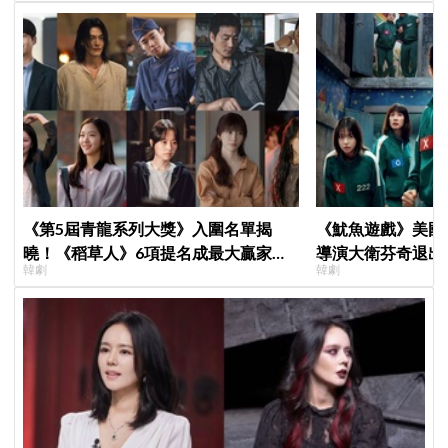
《第5屆青龍系列大獎》入圍名單揭
《魷魚遊戲》美國
曉！《稻草人》6項提名成最大贏家，
導演大衛芬奇退出
韓劇
韓劇
金宣虎、玄彬爭視帝，高胤禎、金高銀
聞也破局
角逐視后！