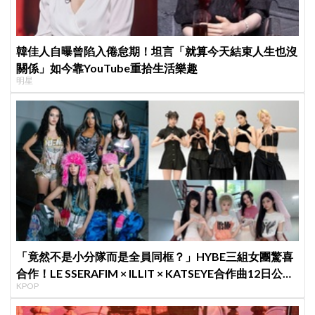
韓佳人自曝曾陷入倦怠期！坦言「就算今天結束人生也沒
關係」如今靠YouTube重拾生活樂趣
明星
「竟然不是小分隊而是全員同框？」HYBE三組女團驚喜
合作！LE SSERAFIM × ILLIT × KATSEYE合作曲12日公開
KPOP
＋打歌確定！