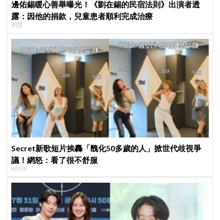
邊佑錫暖心善舉曝光！《劉在錫的民宿法則》出演者透
露：因他的捐款，兒童患者順利完成治療
明星
Secret新歌短片挨轟「醜化50多歲的人」掀世代歧視爭
議！網怒：看了很不舒服
KPOP