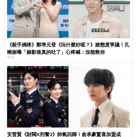
《殺手媽咪》鄭準元登《玩什麼好呢？》掀態度爭議！孔
曉振曝「錄影後真的吐了」心疼喊：沒能救你
明星
安普賢《財閥X刑警2》帥氣回歸！俞承豪驚喜加盟成