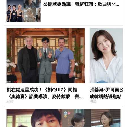
公開就掀熱議 韓網狂讚：歌曲與MV
都瘋了、超帥氣
劉在錫追星成功！《劉QUIZ》同框
張基河×尹可而公
《奧德賽》諾蘭導演、麥特戴蒙 害羞
成韓網熱議焦點，
綜藝
明星
比YA幸福笑容藏不住
媽僅差5歲」