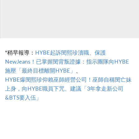
*稍早報導：
‎HYBE起訴閔熙珍瀆職、保護
NewJeans！已掌握閔背叛證據：指示團隊向HYBE
施壓「最終目標離開HYBE」
、
‎HYBE爆閔熙珍仰賴巫師經營公司！巫師自稱閔亡妹
上身，向HYBE職員下咒、建議「3年拿走新公司
&BTS要入伍」