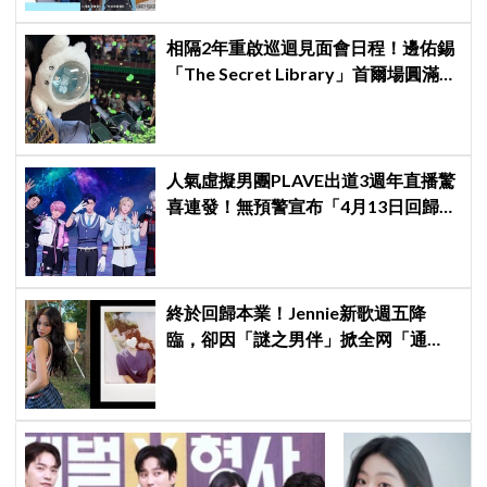
相隔2年重啟巡迴見面會日程！邊佑錫
「The Secret Library」首爾場圓滿結
束，見粉絲四葉草應援淚眼汪汪
人氣虛擬男團PLAVE出道3週年直播驚
喜連發！無預警宣布「4月13日回歸」
粉絲嗨翻～
終於回歸本業！Jennie新歌週五降
臨，卻因「謎之男伴」掀全网「通
靈」大戰！「愛心男」是他啦