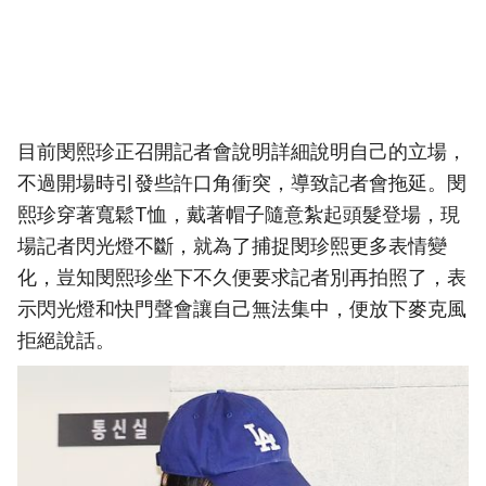
目前閔熙珍正召開記者會說明詳細說明自己的立場，
不過開場時引發些許口角衝突，導致記者會拖延。閔
熙珍穿著寬鬆T恤，戴著帽子隨意紮起頭髮登場，現
場記者閃光燈不斷，就為了捕捉閔珍熙更多表情變
化，豈知閔熙珍坐下不久便要求記者別再拍照了，表
示閃光燈和快門聲會讓自己無法集中，便放下麥克風
拒絕說話。