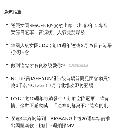
為您推薦
逆襲女團RESCENE終於熬出頭！出道2年首奪音
樂節目冠軍 音源榜、人氣雙雙爆發
韓國人氣女團CLC出道11週年巡演 8月29日在港舉
行演唱會
做到這點才有資格說愛你
PR・台灣癌症基金會
NCT成員JAEHYUN退伍後首場首爾見面會動員1
萬3千名NCTzen！7月台北場次即將登場
I.O.I 出道10週年奇蹟發生！新歌空降冠軍，磪有
情、金世正感動喊：「連韓劇都寫不出這樣的劇
情」
睽違4年終於等到！BIGBANG出道20週年準備推
出團體新歌，預計下週拍攝MV