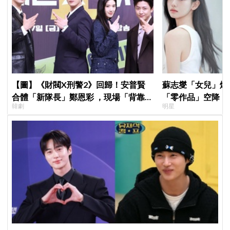
【圖】《財閥X刑警2》回歸！安普賢
蘇志燮「女兒」爆
合體「新隊長」鄭恩彩 ，現場「背靠背
「零作品」空降《
韓劇
明星
比槍」霸氣爆棚
片被挖出網驚呆：