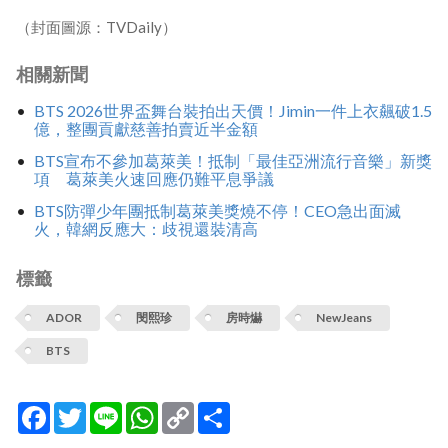
（封面圖源：TVDaily）
相關新聞
BTS 2026世界盃舞台裝拍出天價！Jimin一件上衣飆破1.5
億，整團貢獻慈善拍賣近半金額
BTS宣布不參加葛萊美！抵制「最佳亞洲流行音樂」新獎
項 葛萊美火速回應仍難平息爭議
BTS防彈少年團抵制葛萊美獎燒不停！CEO急出面滅
火，韓網反應大：歧視還裝清高
標籤
ADOR
閔熙珍
房時爀
NewJeans
BTS
Facebook
Twitter
Line
WhatsApp
Copy
分
Link
享