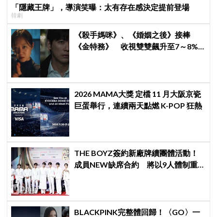
「隱藏王牌」，導演笑曝：太有存在感決定提前登場
韓劇
《殺手媽咪》、《婚姻之後》接棒
《金特務》 收視雙雙飆升至7～8%
創新高！
2026 MAMA大獎 定檔 11 月大阪京瓷
巨蛋舉行，連續兩天點燃 K-POP 狂熱
THE BOYZ簽約新廠牌續團體活動！
成員NEW缺席合約 將以9人體制重
啟新篇章
BLACKPINK完整體回歸！〈GO〉一