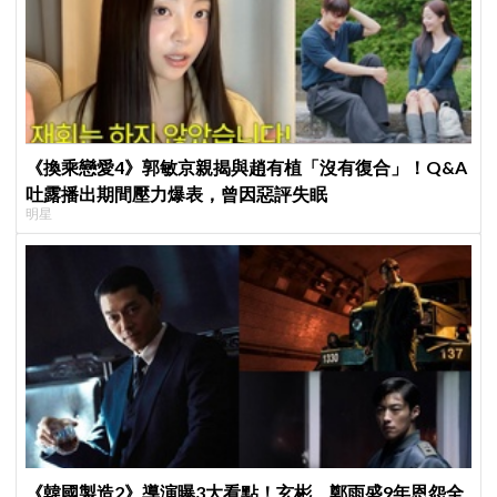
《換乘戀愛4》郭敏京親揭與趙有植「沒有復合」！Q&A
吐露播出期間壓力爆表，曾因惡評失眠
明星
《韓國製造2》導演曝3大看點！玄彬、鄭雨盛9年恩怨全