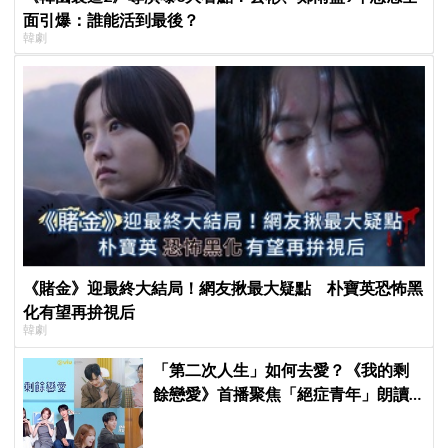
面引爆：誰能活到最後？
韓劇
《賭金》迎最終大結局！網友揪最大疑點 朴寶英恐怖黑
化有望再拚視后
韓劇
「第二次人生」如何去愛？《我的剩
餘戀愛》首播聚焦「絕症青年」朗讀
日記全場淚崩，初見面竟「撞見舊
識」！