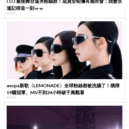
I.O.I 最後舞台逼哭粉絲群！成員全昭彌有感而發：我會永
遠記得這一刻ㅠㅠ
KPOP
aespa新歌〈LEMONADE〉全球粉絲都被洗腦了！橫掃
19國冠軍、MV不到24小時破千萬觀看
KPOP