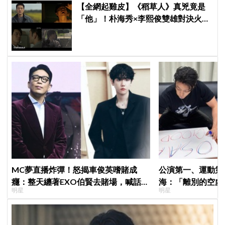
【全網起雞皮】《稻草人》真兇竟是
「他」！朴海秀×李熙俊雙雄對決火花
四濺 網民封為「2026劇王」
MC夢直播炸彈！怒揭車俊英嗜賭成
公演第一、運動第二！S
癮：整天纏著EXO伯賢去賭場，喊話
海：「離別的空虛
明星
明星
「伯賢啊，男人就是要會賭」
見」