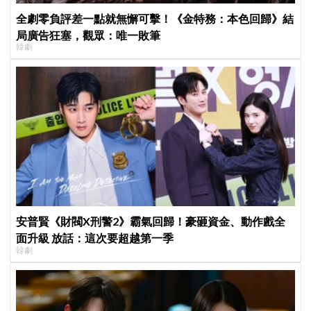
全劇零負評差一點就無懈可擊！《金特務：本色回歸》結
局廣告狂塞，觀眾：唯一敗筆
韓劇
安普賢《財閥X刑警2》霸氣回歸！豪砸資金、動作戲全
面升級 放話：這次要超越第一季
韓劇