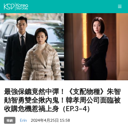
最強保鑣竟然中彈！《支配物種》朱智
勛智勇雙全揪內鬼！韓孝周公司面臨被
收購危機惹禍上身（EP.3–4）
Erin
2024年4月25日 15:58
韓劇