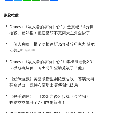
為您推薦
Disney+《殺人者的購物中心2 》金慧峻「4分鐘
槍戰」登熱搜！但便當領不完兩大主角全掛了⋯
一個人爽嗑一桶？哈根達斯72%濃醇巧克力 掀脆
友共...
PR・哈根達斯
Disney+《殺人者的購物中心2》李棟旭進化2.0！
世界觀再延伸 岡田將生登場竟殺了「他」
《魷魚遊戲》美國版衍生劇確定告吹！導演大衛
芬奇退出、凱特布蘭琪出演傳聞也破局
《殺手媽咪》、《婚姻之後》接棒《金特務》
收視雙雙飆升至7～8%創新高！