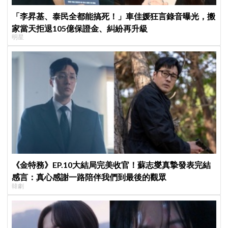
「李昇基、泰民全都能搞死！」車佳媛狂言錄音曝光，搬
家當天拒退105億保證金、糾紛再升級
明星
《金特務》EP.10大結局完美收官！蘇志燮真摯發表完結
感言：真心感謝一路陪伴我們到最後的觀眾
韓劇