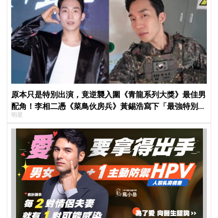
原本只是特別出演，竟逆襲入圍《青龍系列大獎》最佳男
配角！李相二憑《菜鳥伙房兵》黃錫浩寫下「最強特別出
明星
演」傳奇