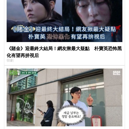
《賭金》迎最終大結局！網友揪最大疑點 朴寶英恐怖黑
化有望再拚視后
韓劇