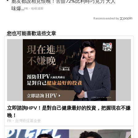
脆友都說相見恨晚！苦甜72%比利時巧克力 大人
味爆...
PR・哈根達斯
Recommended by
您也可能喜歡這些文章
立即諮詢HPV！是對自己健康最好的投資，把握現在不嫌
晚！
PR・台灣癌症基金會