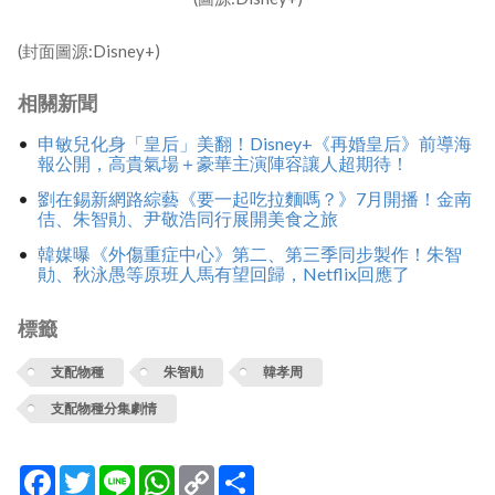
(封面圖源:Disney+)
相關新聞
申敏兒化身「皇后」美翻！Disney+《再婚皇后》前導海
報公開，高貴氣場＋豪華主演陣容讓人超期待！
劉在錫新網路綜藝《要一起吃拉麵嗎？》7月開播！金南
佶、朱智勛、尹敬浩同行展開美食之旅
韓媒曝《外傷重症中心》第二、第三季同步製作！朱智
勛、秋泳愚等原班人馬有望回歸，Netflix回應了
標籤
支配物種
朱智勛
韓孝周
支配物種分集劇情
Facebook
Twitter
Line
WhatsApp
Copy
分
Link
享