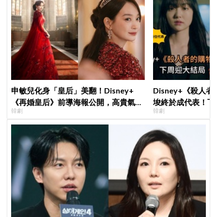
申敏兒化身「皇后」美翻！Disney+
Disney+《殺人
《再婚皇后》前導海報公開，高貴氣場
埈終於成代表！下
韓劇
韓劇
＋豪華主演陣容讓人超期待！
現成最大伏筆