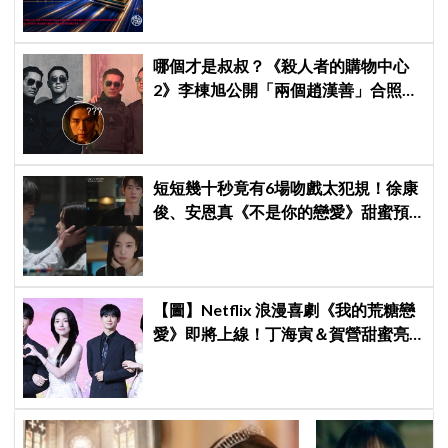
哪個才是叔叔？《殺人者的購物中心
2》李棟旭公開「兩個趙漢善」合照，
全網傻眼：根本分不出來！
短短幾十秒竟有6場吻戲太犯規！徐康
俊、安恩真《不是你的戀愛》甜蜜預
告公開，網友直呼：太期待了！
【圖】Netflix 浪漫喜劇《我的荒糖戀
愛》即將上線！丁海寅＆賀營甜蜜亮
相製作發表會，甜蜜CP化學反應引期
待