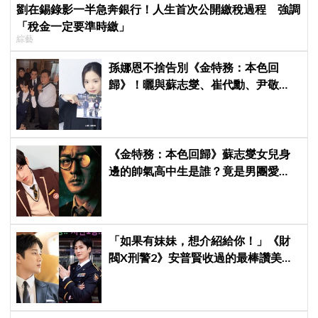
劉在錫錄影一半急奔銀行！人生首次公開繳稅過程 強調
「稅金一定要準時繳」
綜藝
孫娜恩不捨告別《金特務：本色回
歸》！曬與蘇志燮、崔代勳、尹敬
浩、朱相昱暖心合照，感謝劇組與粉
絲陪伴
《金特務：本色回歸》蘇志燮女兒身
邊的帥氣高中生是誰？竟是男團愛
豆，首次挑戰演戲便留下深刻印象
「如果有妹妹，想介紹給你！」《財
閥X刑警2》安普賢收過的最棒讚美，
連哥哥們都認證的好品格～