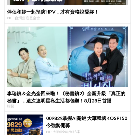
伴侶和妳一起預防HPV，才有資格說愛妳！
PR・台灣癌症基金會
李瑞鎮＆金光奎回來啦！《秘書鎮2》全新升級「真正的
秘書」，這次連明星私生活都包辦！8月28日首播
綜藝
009829掌握AI關鍵 大華韓國KOSPI 50
今強勢開募
PR・大華銀全能行銷方案