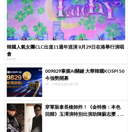
韓國人氣女團CLC出道11週年巡演 8月29日在港舉行演唱
會
KPOP
009829掌握AI關鍵 大華韓國KOSPI 50
今強勢開募
PR・大華銀全能行銷方案
穿軍裝拿長槍帥炸！《金特務：本色
回歸》玉澤演特別出演助陣蘇志燮，
直言「毫不猶豫接下邀約」