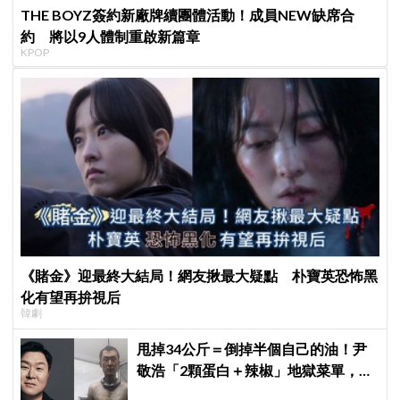
THE BOYZ簽約新廠牌續團體活動！成員NEW缺席合
約 將以9人體制重啟新篇章
KPOP
《賭金》迎最終大結局！網友揪最大疑點 朴寶英恐怖黑
化有望再拚視后
韓劇
甩掉34公斤＝倒掉半個自己的油！尹
敬浩「2顆蛋白＋辣椒」地獄菜單，你
敢抄嗎？