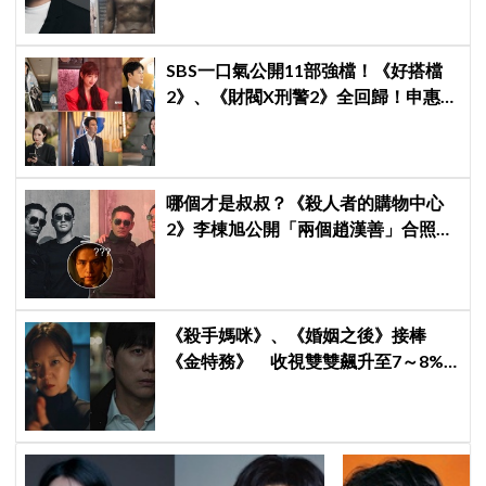
SBS一口氣公開11部強檔！《好搭檔
2》、《財閥X刑警2》全回歸！申惠
善、金智媛、朴信惠、金南佶、李帝
勳...陣容太狂了
哪個才是叔叔？《殺人者的購物中心
2》李棟旭公開「兩個趙漢善」合照，
全網傻眼：根本分不出來！
《殺手媽咪》、《婚姻之後》接棒
《金特務》 收視雙雙飆升至7～8%
創新高！