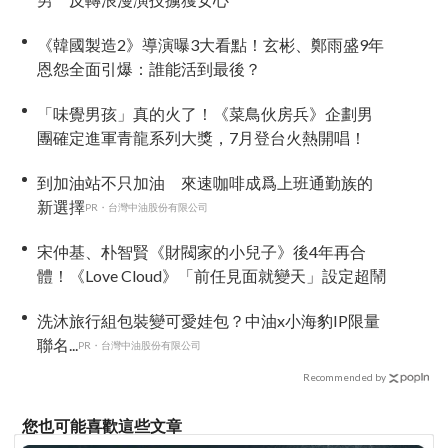
《韓國製造2》導演曝3大看點！玄彬、鄭雨盛9年
恩怨全面引爆：誰能活到最後？
「味覺男孩」真的火了！《菜鳥伙房兵》企劃男
團確定進軍青龍系列大獎，7月登台火熱開唱！
到加油站不只加油 來速咖啡成爲上班通勤族的
新選擇
PR・台灣中油股份有限公司
宋仲基、朴智賢《財閥家的小兒子》後4年再合
體！《Love Cloud》「前任見面就變天」設定超鬧
洗沐旅行組包裝變可愛娃包？中油x小海豹IP限量
聯名...
PR・台灣中油股份有限公司
Recommended by
您也可能喜歡這些文章