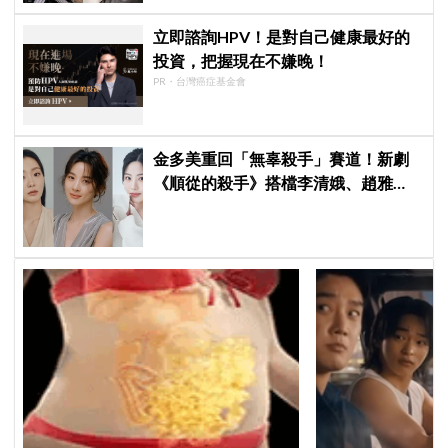
立即諮詢HPV！是對自己健康最好的
投資，把握現在不嫌晚！
PR・台灣癌症基金會
金多美重回「無辜殺手」賽道！新劇
《順從的殺手》搭檔李清娥、趙雅
蘭，上演 80 年代「賢妻良母」覺醒復
仇錄