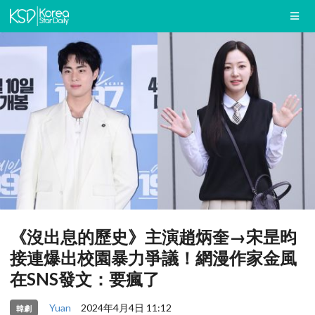
《沒出息的歷史》主演趙炳奎→宋昰昀
接連爆出校園暴力爭議！網漫作家金風
在SNS發文：要瘋了
Yuan
2024年4月4日 11:12
韓劇