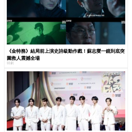
《金特務》結局前上演史詩級動作戲！蘇志燮一鏡到底突
圍救人震撼全場
韓劇