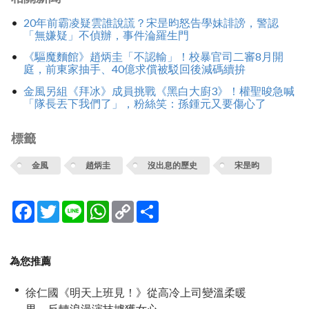
20年前霸凌疑雲誰說謊？宋昰昀怒告學妹誹謗，警認
「無嫌疑」不偵辦，事件淪羅生門
《驅魔麵館》趙炳圭「不認輸」！校暴官司二審8月開
庭，前東家抽手、40億求償被駁回後減碼續拚
金風另組《拜冰》成員挑戰《黑白大廚3》！權聖晙急喊
「隊長丟下我們了」，粉絲笑：孫鍾元又要傷心了
標籤
金風
趙炳圭
沒出息的歷史
宋昰昀
Facebook
Twitter
Line
WhatsApp
Copy
分
Link
享
為您推薦
徐仁國《明天上班見！》從高冷上司變溫柔暖
男 反轉浪漫演技擄獲女心