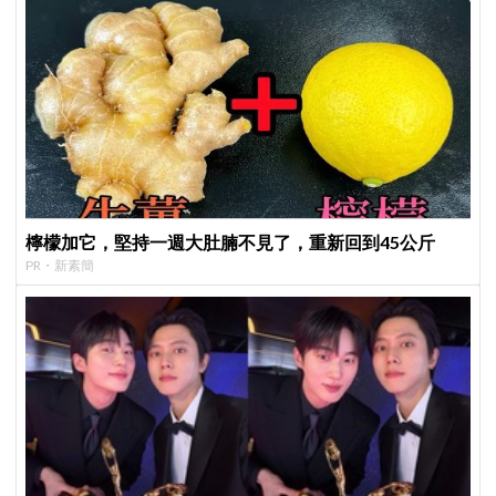
檸檬加它，堅持一週大肚腩不見了，重新回到45公斤
PR・新素簡