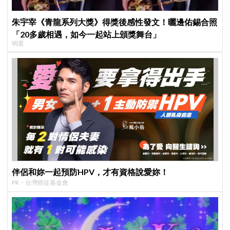
朱宇宰《青龍系列大獎》得獎後感性發文！曬邊佑錫合照
「20多歲相遇，如今一起站上頒獎舞台」
明星
伴侶和妳一起預防HPV，才有資格說愛妳！
PR・台灣癌症基金會