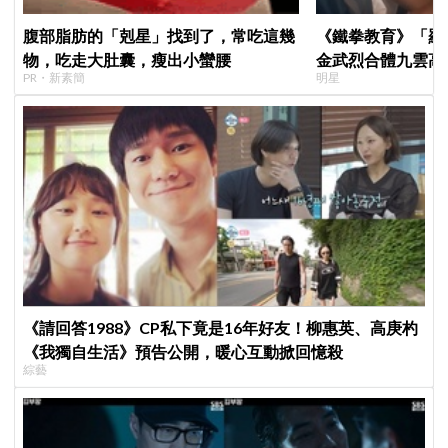
腹部脂肪的「剋星」找到了，常吃這幾
《鐵拳教育》「羅
物，吃走大肚囊，瘦出小蠻腰
金武烈合體九雲高
PR・新素簡
明星
嚇壞反應笑翻劇迷
《請回答1988》CP私下竟是16年好友！柳惠英、高庚杓
《我獨自生活》預告公開，暖心互動掀回憶殺
綜藝