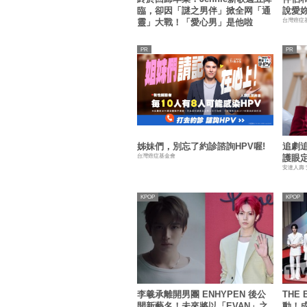
臨，卻因「謎之男伴」掀全网「通
說愛
台灣癌症
靈」大戰！「愛心男」是他啦
姊妹們，別忘了約診諮詢HPV喔!
追劇
台灣癌症基金會
護眼
安達人壽
KPOP
KPOP
李羲承離開男團 ENHYPEN 後公
THE
開新藝名！未來將以「EVAN」之
動！成