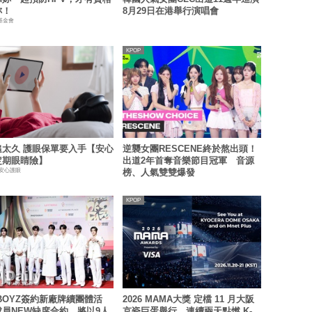
妳！
8月29日在港舉行演唱會
基金會
KPOP
追太久 護眼保單要入手【安心
逆襲女團RESCENE終於熬出頭！
定期眼睛險】
出道2年首奪音樂節目冠軍 音源
 安心護眼
榜、人氣雙雙爆發
KPOP
 BOYZ簽約新廠牌續團體活
2026 MAMA大獎 定檔 11 月大阪
員NEW缺席合約 將以9人
京瓷巨蛋舉行，連續兩天點燃 K-