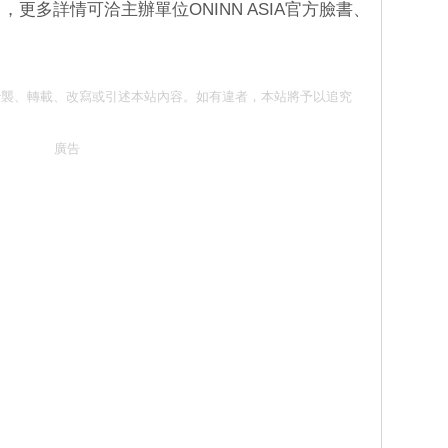
更多詳情可洽主辦單位ONINN ASIA官方臉書、
請勿抄襲、轉載、改寫或引述本站內容。如有違者，本站將予以追究
廣告