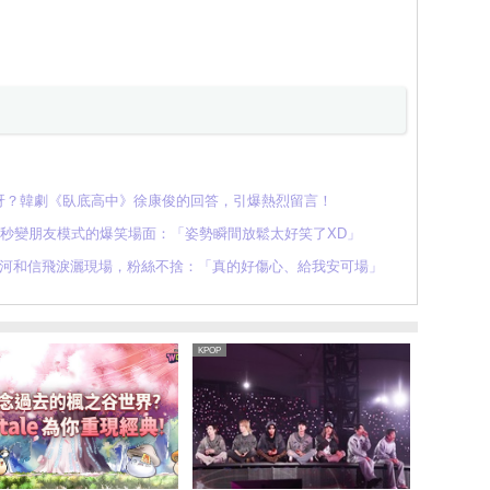
呀？韓劇《臥底高中》徐康俊的回答，引爆熱烈留言！
勝寛，秒變朋友模式的爆笑場面：「姿勢瞬間放鬆太好笑了XD」
、銀河和信飛淚灑現場，粉絲不捨：「真的好傷心、給我安可場」
KPOP