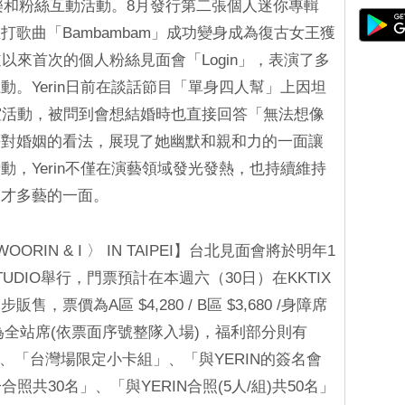
音樂和粉絲互動活動。8月發行第二張個人迷你專輯
，並以主打歌曲「Bambambam」成功變身成為復古女王獲
以來首次的個人粉絲見面會「Login」，表演了多
。Yerin日前在談話節目「單身四人幫」上因坦
誼活動，被問到會想結婚時也直接回答「無法想像
等對婚姻的看法，展現了她幽默和親和力的一面讓
，Yerin不僅在演藝領域發光發熱，也持續維持
多才多藝的一面。
 〈WOORIN & I 〉 IN TAIPEI】台北見面會將於明年1
STUDIO舉行，門票預計在本週六（30日）在KKTIX
售，票價為A區 $4,280 / B區 $3,680 /身障席
區為全站席(依票面序號整隊入場)，福利部分則有
h會」、「台灣場限定小卡組」、「與YERIN的簽名會
合照共30名」、「與YERIN合照(5人/組)共50名」