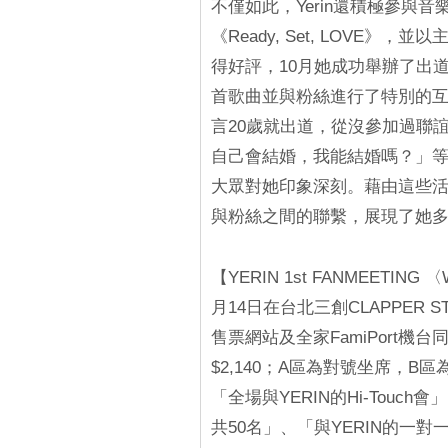
不僅如此，Yerin還積極參與
《Ready, Set, LOVE》
得好評，10月她成功舉辦了出道
首歌曲並與粉絲進行了特別的互動
言20歲就出道，從沒參加過聯
自己會結婚，我能結婚嗎？」
大眾對她印象深刻。藉由這些活動
與粉絲之間的聯繫，展現了她
【YERIN 1st FANMEETING
月14日在台北三創CLAPPER 
售票網站及全家FamiPort機台同步販
$2,140；A區為對號坐席，B
「全場與YERIN的Hi-Touc
共50名」、「與YERIN的一對一