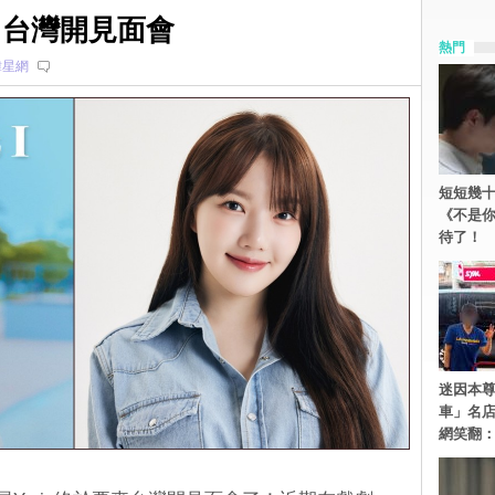
14日台灣開見面會
熱門
韓星網
短短幾十
《不是
待了！
迷因本尊
車」名
網笑翻