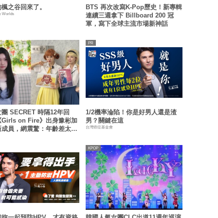
的楓之谷回來了。
BTS 再次改寫K-Pop歷史！新專輯
y Worlds
連續三週拿下 Billboard 200 冠
軍，寫下全球主流市場新神話
團 SECRET 時隔12年回
1/2機率淪陷！你是好男人還是渣
irls on Fire》出身豫彬加
男？關鍵在這
台灣癌症基金會
新成員，網震驚：年齡差太大
KPOP
和妳一起預防HPV，才有資格
韓國人氣女團CLC出道11週年巡演