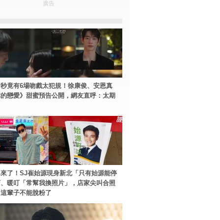
廣告
秒竟有6場吻戲太犯規！徐康俊、安恩真
你的戀愛》甜蜜預告公開，網友直呼：太期
來了！SJ崔始源現身新北「只有始源能停
店、暖叮「常幫我換照片」，店家尖叫合照
：這輩子不能脫粉了