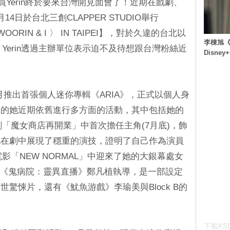
d成員Yerin終於要來台灣開見面會了！近期在戲劇、
4日於台北三創CLAPPER STUDIO舉行
 〈WOORIN & I 〉 IN TAIPEI】，對於久違的台北以
李棟旭《
，Yerin透過主辦單位表示迫不及待想跟台灣粉絲近
Disn
22年5月推出首張個人迷你專輯《ARIA》，正式以個人身
碌的她近期依舊進行多方面的活動，其中包括她的
路劇「魔女商店再開業」中首次擔任主角(7月底)，飾
她在劇中展現了穩重的演技，證明了自己作為演員
電影「NEW NORMAL」中迎來了她的大銀幕處女
片由《鬼病院：靈異直播》鄭凡植執導，是一部設定
驚悚片，還有《魷魚游戲》李瑜美與Block B的
下載KSD