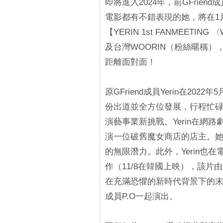
即將進入2024年，前GFrien
電影都有不錯表現的她，將在1月1
【YERIN 1st FANMEETING
及台灣WOORIN（粉絲暱稱）
距離面對面！
原GFriend成員Yerin在20
份出道並全方位發展，行程忙
演藝事業新挑戰。Yerin在網
演一位破舊魔女商店的店主。
的無限潛力。此外，Yerin也在
作（11/8在韓國上映），該
在充滿恐懼的新時代背景下的末世
成員P.O一起演出。