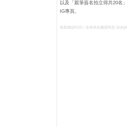
以及「親筆簽名拍立得共20名」，
IG專頁。
韓星網@KSD / 非得本站書面同意 