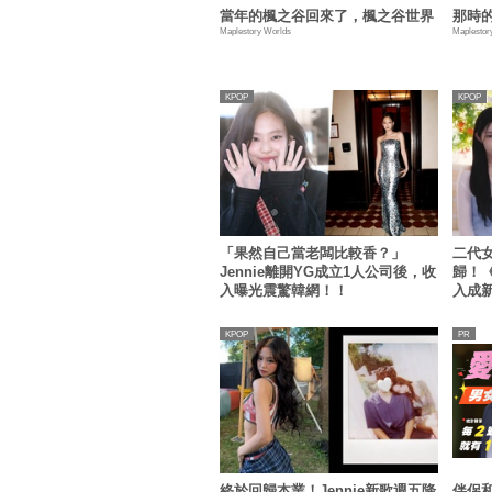
當年的楓之谷回來了，楓之谷世界
那時
Maplestory Worlds
Maplestor
KPOP
KPOP
「果然自己當老闆比較香？」
二代女
Jennie離開YG成立1人公司後，收
歸！《G
入曝光震驚韓網！！
入成
了吧
KPOP
終於回歸本業！Jennie新歌週五降
伴侶