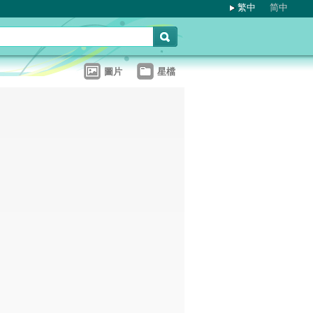
繁中
简中
圖片
星檔