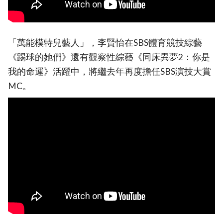
「萬能模特兒藝人」，李賢怡在SBS體育競技綜藝
《踢球的她們》還有觀察性綜藝《同床異夢2：你是
我的命運》活躍中，將繼去年再度擔任SBS演技大賞
MC。