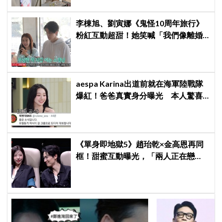
李棟旭、劉寅娜《鬼怪10周年旅行》
粉紅互動超甜！她笑喊「我們像離婚
多年的夫妻」
aespa Karina出道前就在海軍陸戰隊
爆紅！爸爸真實身分曝光 本人驚喜
又害羞
《單身即地獄5》趙珆乾×金高恩再同
框！甜蜜互動曝光，「兩人正在戀
愛？」預告吊足觀眾胃口