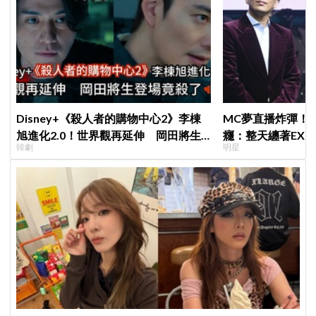
Disney+《殺人者的購物中心2》李棟
MC夢直播炸彈！
旭進化2.0！世界觀再延伸 岡田將生
癮：整天纏著EX
韓劇
明星
登場竟殺了「他」
「伯賢啊，男人就