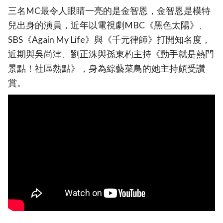
三名MC最令人眼睛一亮的是金智恩，金智恩是模特
兒出身的演員，近年以電視劇MBC《黑色太陽》、
SBS《Again My Life》與《千元律師》打開知名度，
近期與吳尚津、劉正洙與孫東杓主持《動手就是熱門
景點！社區熱點》，身為綜藝菜鳥的她主持頗受讚
賞。