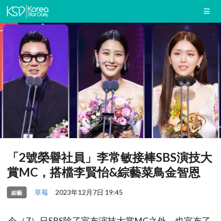
「2號榮譽社員」李常敏接棒SBS演技大
賞MC，搭檔李賢怡&綜藝菜鳥金智恩
草莓
2023年12月7日 19:45
綜藝
今（7）日SBS除了宣布演技大賞MC之外，也宣布了