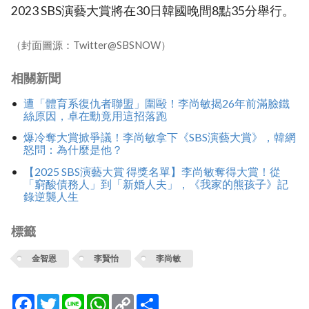
2023 SBS演藝大賞將在30日韓國晚間8點35分舉行。
（封面圖源：Twitter@SBSNOW）
相關新聞
遭「體育系復仇者聯盟」圍毆！李尚敏揭26年前滿臉鐵
絲原因，卓在勳竟用這招落跑
爆冷奪大賞掀爭議！李尚敏拿下《SBS演藝大賞》，韓網
怒問：為什麼是他？
【2025 SBS演藝大賞 得獎名單】李尚敏奪得大賞！從
「窮酸債務人」到「新婚人夫」，《我家的熊孩子》記
錄逆襲人生
標籤
金智恩
李賢怡
李尚敏
Facebook
Twitter
Line
WhatsApp
Copy
分