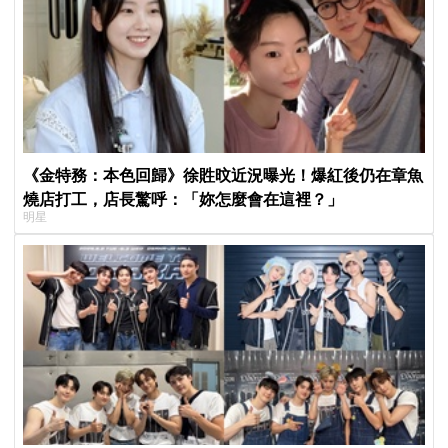
《金特務：本色回歸》徐貹旼近況曝光！爆紅後仍在章魚
燒店打工，店長驚呼：「妳怎麼會在這裡？」
明星