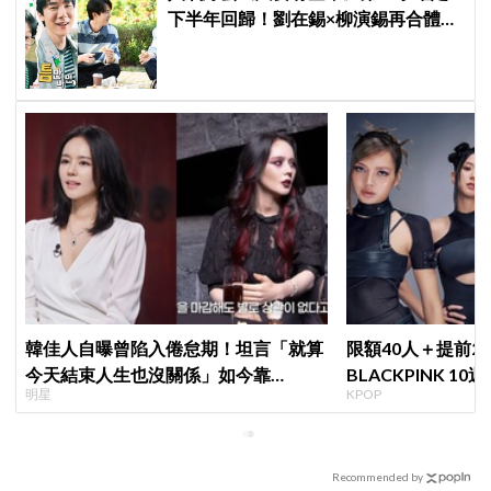
下半年回歸！劉在錫×柳演錫再合體，
觀眾敲碗「收視妖精」車太鉉再次登
場 XD
韓佳人自曝曾陷入倦怠期！坦言「就算
限額40人＋提前2
今天結束人生也沒關係」如今靠
BLACKPINK 1
明星
KPOP
YouTube重拾生活樂趣
衍」，YG急證實
Recommended by