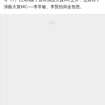
演藝大賞MC──李常敏、李賢怡與金智恩。
廣告