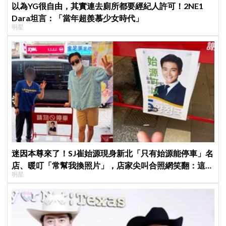
以為YG很自由，其實連去廁所都要經紀人許可！2NE1
Dara坦言：「當年超羨慕少女時代」
明星
迷因本尊來了！SJ崔始源現身新北「只有始源能停車」名
店、暖叮「常幫我換照片」，店家尖叫合照網笑翻：這輩
明星
子不能脫粉了