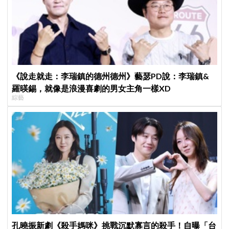
《說走就走：李瑞鎮的德州德州》藝瑟PD說：李瑞鎮&
羅暎錫，就像是浪漫喜劇的男女主角一樣XD
綜藝
孔曉振新劇《殺手媽咪》挑戰沉默寡言的殺手！自曝「台