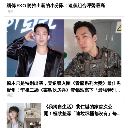
網傳 EXO 將推出新的小分隊！這個組合呼聲最高
明星
原本只是特別出演，竟逆襲入圍《青龍系列大獎》最佳男
配角！李相二憑《菜鳥伙房兵》黃錫浩寫下「最強特別出
明星
演」傳奇
《我獨自生活》裴仁爀的家首次公
開！極致整潔「連垃圾桶都沒有」每
天必做一件事