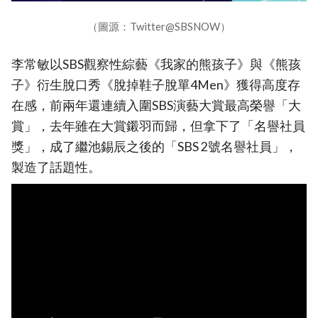
（圖源：Twitter@SBSNOW）
李常敏以SBS觀察性綜藝《我家的熊孩子》與《熊孩
子》衍生脫口秀《脫掉鞋子脫單4Men》獲得高度存
在感，前兩年還連續入圍SBS演藝大賞最高榮譽「大
賞」，去年雖在大賞鎩羽而歸，但拿下了「名譽社員
獎」，成了繼池錫辰之後的「SBS 2號名譽社員」，
製造了話題性。