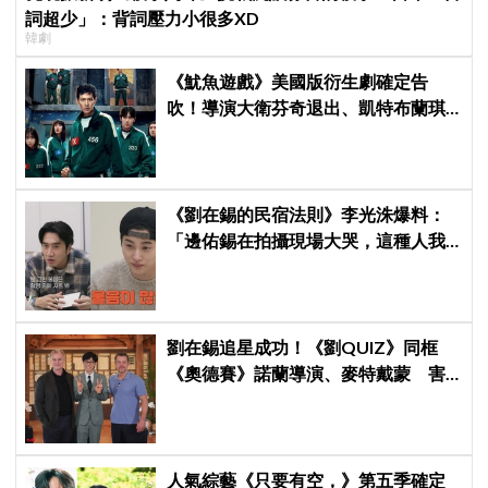
詞超少」：背詞壓力小很多XD
韓劇
《魷魚遊戲》美國版衍生劇確定告
吹！導演大衛芬奇退出、凱特布蘭琪
出演傳聞也破局
《劉在錫的民宿法則》李光洙爆料：
「邊佑錫在拍攝現場大哭，這種人我
還是第一次見到」
劉在錫追星成功！《劉QUIZ》同框
《奧德賽》諾蘭導演、麥特戴蒙 害
羞比YA幸福笑容藏不住
人氣綜藝《只要有空，》第五季確定