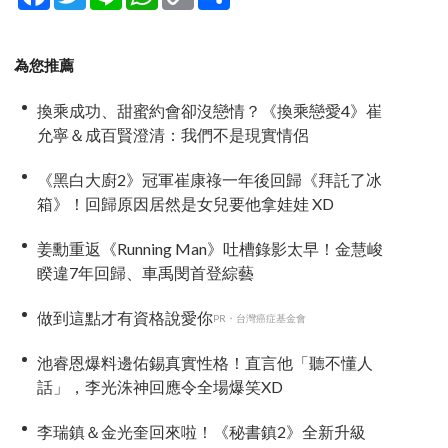
Link
享
為您推薦
換乘成功、甜蜜約會卻沒戀情？《換乘戀愛4》崔
允寧＆成百賢澄清：我們不是現實情侶
《黑白大廚2》冠軍崔康祿一年後回歸《拜託了冰
箱》！回歸原因居然是女兒要他拿娃娃 XD
姜勳重返《Running Man》吐槽錄影太早！金慧峻
睽違7年回歸、車禹閔首登綜藝
做到這點才有資格說愛你
PR・台灣癌症基金會
池睿恩爆料邊佑錫真實性格！直言他「聽不懂人
話」，李光洙神回應令全場爆笑XD
李瑞鎮＆金光奎回來啦！《秘書鎮2》全新升級