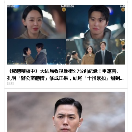
《秘戀稽核中》大結局收視暴衝9.7%創紀錄！申惠善、
孔明「辦公室戀情」修成正果，結尾「十指緊扣」甜到蛀
韓劇
牙