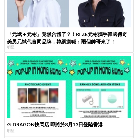
「元斌＋元彬」竟然合體了？！RIIZE元彬攜手韓國傳奇
美男元斌代言同品牌，韓網瘋喊：兩個帥哥來了！
明星
G-DRAGON快閃店 即將於8月13日登陸香港
明星