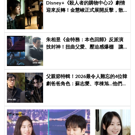
Disney+《殺人者的購物中心2》劇情
迎來反轉！金慧峻正式展開反擊，散
發「叔叔李棟旭」般強大氣場
朱相昱《金特務：本色回歸》反派演
技封神！扭曲父愛、壓迫感爆棚 讓
觀眾毛骨悚然
父親節特輯！2026最令人難忘的4位韓
劇爸爸角色：蘇志燮、李棟旭...他們連
命都可以不要