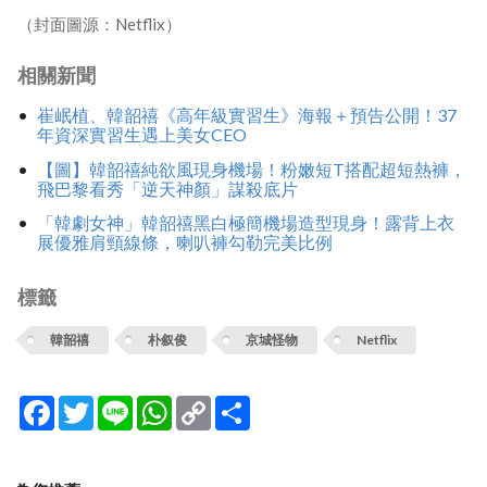
（封面圖源：Netflix）
相關新聞
崔岷植、韓韶禧《高年級實習生》海報＋預告公開！37
年資深實習生遇上美女CEO
【圖】韓韶禧純欲風現身機場！粉嫩短T搭配超短熱褲，
飛巴黎看秀「逆天神顏」謀殺底片
「韓劇女神」韓韶禧黑白極簡機場造型現身！露背上衣
展優雅肩頸線條，喇叭褲勾勒完美比例
標籤
韓韶禧
朴叙俊
京城怪物
Netflix
Facebook
Twitter
Line
WhatsApp
Copy
分
Link
享