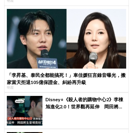
明星
「李昇基、泰民全都能搞死！」車佳媛狂言錄音曝光，搬
家當天拒退105億保證金、糾紛再升級
明星
Disney+《殺人者的購物中心2》李棟
旭進化2.0！世界觀再延伸 岡田將生
登場竟殺了「他」