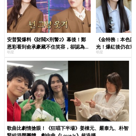
安普賢爆料《財閥X刑警2》幕後！鄭
《金特務：本色回
恩彩看到俞承豪藏不住笑容，卻認為安
光！爆紅後仍在章
明星
明星
普賢只是「搞笑男」
呼：「妳怎麼會在
歌曲比劇情搶眼！《狂唱下半場》姜棟元、嚴泰九、朴智
賢組混聲團體，劇中曲《Love Is》超洗腦