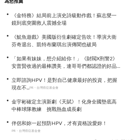
為您推薦
《金特務》結局前上演史詩級動作戲！蘇志燮一
鏡到底突圍救人震撼全場
《魷魚遊戲》美國版衍生劇確定告吹！導演大衛
芬奇退出、凱特布蘭琪出演傳聞也破局
「如果有妹妹，想介紹給你！」《財閥X刑警2》
安普賢收過的最棒讚美，連哥哥們都認證的好品
格～
立即諮詢HPV！是對自己健康最好的投資，把握
現在不...
PR・台灣癌症基金會
金宇彬確定主演新劇《天賦》！化身全國墊底高
中棒球隊教練 挑戰熱血成長劇
伴侶和妳一起預防HPV，才有資格說愛妳！
PR・台灣癌症基金會