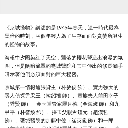
《京城怪物》講述的是1945年春天，這一時代最為
黑暗的時刻，兩個年輕人為了生存而面對貪婪所誕生
的怪物的故事。
海報中夕陽染紅了天空，飄落的櫻花營造出浪漫的氛
圍，但是陰暗籠罩的甕城醫院和其中伸出的修長觸手
暗示著他們必須面對的巨大秘密。
京城第一情報通張貸主（朴敘俊 飾）、實力強大的
尋人偵探尹采玉（韓韶禧 飾）、貴族夫人前田幸子
（秀賢 飾）、金玉堂管家羅月德（金海淑 飾）和九
甲平（朴智煥 飾）、採玉父親尹鍾元（趙漢哲
飾）、甕城醫院的加藤中佐（崔英俊 飾）和一郎