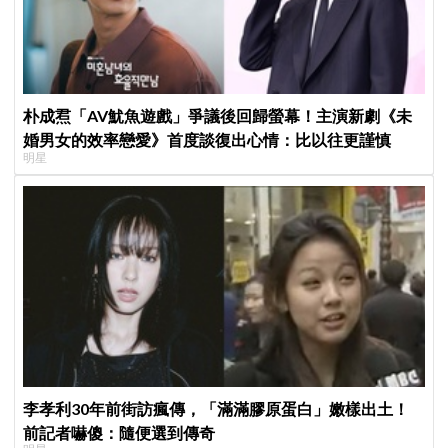
朴成焄「AV魷魚遊戲」爭議後回歸螢幕！主演新劇《未
婚男女的效率戀愛》首度談復出心情：比以往更謹慎
明星
李孝利30年前街訪瘋傳，「滿滿膠原蛋白」嫩樣出土！
前記者嚇傻：隨便選到傳奇