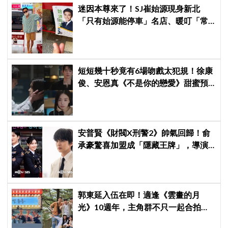
迷因本尊來了！SJ崔始源現身新北
「只有始源能停車」名店、暖叮「常
幫我換照片」，店家尖叫合照網笑
翻：這輩子不能脫粉了
短短幾十秒竟有6場吻戲太犯規！徐康
俊、安恩真《不是你的戀愛》甜蜜預
告公開，網友直呼：太期待了！
安普賢《財閥X刑警2》帥氣回歸！俞
承豪驚喜加盟成「隱藏王牌」，導演
笑曝：太有存在感決定提前登場
郭東延入伍在即！適逢《雲畫的月
光》10週年，主角群不只一起合拍畫
報，還錄製特別節目