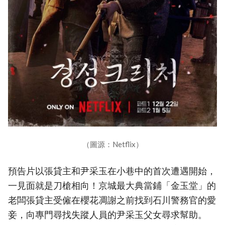
（圖源：Netflix）
預告片以張貸主和尹采玉在小巷中的首次遭遇開始，
一見面就是刀槍相向！京城最大典當鋪「金玉堂」的
老闆張貸主受僱在櫻花凋謝之前找到石川警務官的愛
妾，向專門尋找失蹤人員的尹采玉父女尋求幫助。