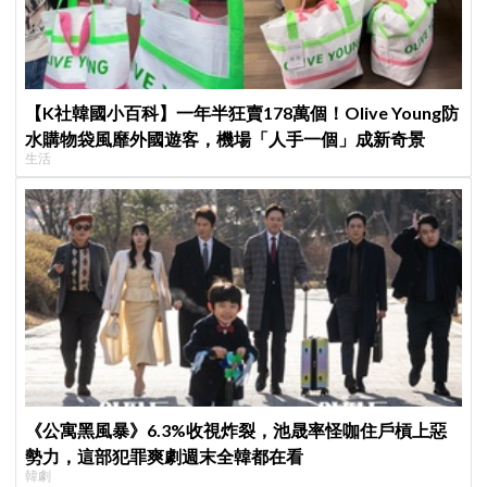
【K社韓國小百科】一年半狂賣178萬個！Olive Young防
水購物袋風靡外國遊客，機場「人手一個」成新奇景
生活
《公寓黑風暴》6.3%收視炸裂，池晟率怪咖住戶槓上惡
勢力，這部犯罪爽劇週末全韓都在看
韓劇