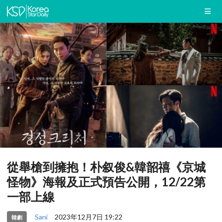
從舉槍到擁抱！朴叙俊&韓韶禧《京城
怪物》海報及正式預告公開，12/22第
一部上線
Sani
2023年12月7日 19:22
韓劇