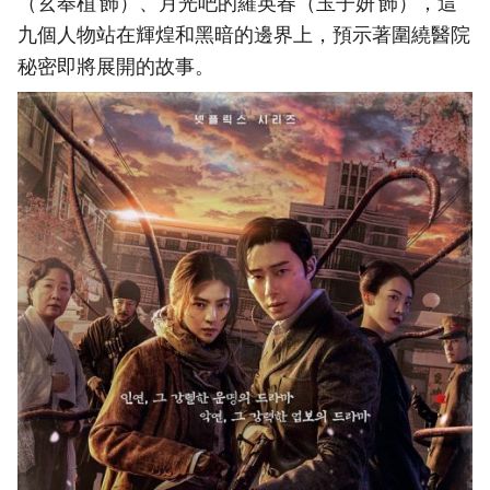
（玄奉植 飾）、月光吧的羅英春（玉子妍 飾），這
九個人物站在輝煌和黑暗的邊界上，預示著圍繞醫院
秘密即將展開的故事。