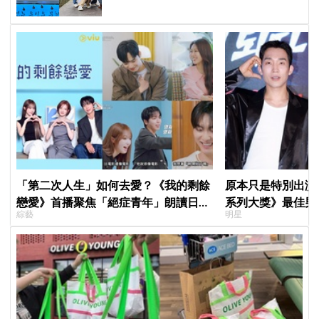
「第二次人生」如何去愛？《我的剩餘
原本只是特別出演
戀愛》首播聚焦「絕症青年」朗讀日記
系列大獎》最佳男
綜藝
明星
全場淚崩，初見面竟「撞見舊識」！
鳥伙房兵》黃錫浩
演」傳奇