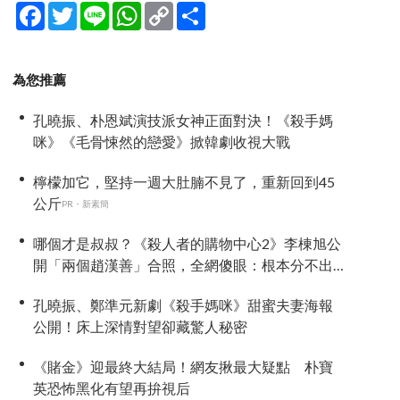
Facebook
Twitter
Line
WhatsApp
Copy
分
Link
享
為您推薦
孔曉振、朴恩斌演技派女神正面對決！《殺手媽
咪》《毛骨悚然的戀愛》掀韓劇收視大戰
檸檬加它，堅持一週大肚腩不見了，重新回到45
公斤
PR・新素簡
哪個才是叔叔？《殺人者的購物中心2》李棟旭公
開「兩個趙漢善」合照，全網傻眼：根本分不出
來！
孔曉振、鄭準元新劇《殺手媽咪》甜蜜夫妻海報
公開！床上深情對望卻藏驚人秘密
《賭金》迎最終大結局！網友揪最大疑點 朴寶
英恐怖黑化有望再拚視后