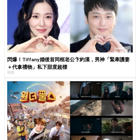
閃爆！Tiffany婚後首同框老公卞約漢，男神「緊牽護妻
＋代拿禮物」私下甜度超標
明星