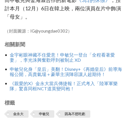
而申敏兒與金海淑合作的新電影
《3日的休假》‎
，預
計本月（12月）6日在韓上映，兩位演員在片中飾演
「母女」。
（封面圖源：IG@youngdae0302）
相關新聞
金宇彬眼神藏不住愛意！申敏兒一登台「全程看著愛
妻」，李光洙興奮歡呼到被制止 XD
申敏兒化身「皇后」美翻！Disney+《再婚皇后》前導海
報公開，高貴氣場＋豪華主演陣容讓人超期待！
《親愛的X》金永大當兵傳捷報！正式考入「陸軍軍樂
隊」驚喜同框NCT道英變同袍！
標籤
金永大
申敏兒
因為不想吃虧