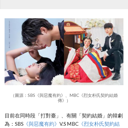
（圖源：SBS《與惡魔有約》、MBC《烈女朴氏契約結婚
傳》）
目前在同時段「打對臺」、有關「契約結婚」的韓劇
為：SBS
‎《與惡魔有約》‎
V.S MBC
‎《烈女朴氏契約結