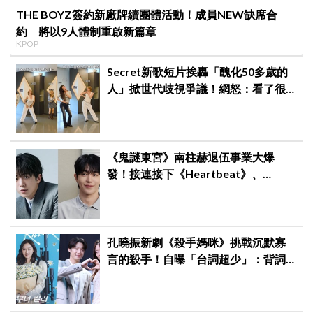
THE BOYZ簽約新廠牌續團體活動！成員NEW缺席合
約 將以9人體制重啟新篇章
KPOP
Secret新歌短片挨轟「醜化50多歲的
人」掀世代歧視爭議！網怒：看了很
不舒服
《鬼謎東宮》南柱赫退伍事業大爆
發！接連接下《Heartbeat》、
《CODE》兩部新劇，浪漫喜劇與犯
罪懸疑一手包辦
孔曉振新劇《殺手媽咪》挑戰沉默寡
言的殺手！自曝「台詞超少」：背詞
壓力小很多XD