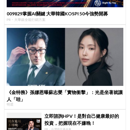
009829掌握AI關鍵 大華韓國KOSPI 50今強勢開募
PR・大華銀全能行銷方案
《金特務》孫娜恩曝蘇志燮「實物衝擊」：光是坐著就讓
人「哇」
明星
立即諮詢HPV！是對自己健康最好的
投資，把握現在不嫌晚！
PR・台灣癌症基金會