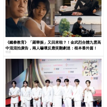
《鐵拳教育》「羅華振」又回來啦？！金武烈合體九雲高
中混混拍廣告，兩人嚇壞反應笑翻劇迷：根本番外篇！
明星