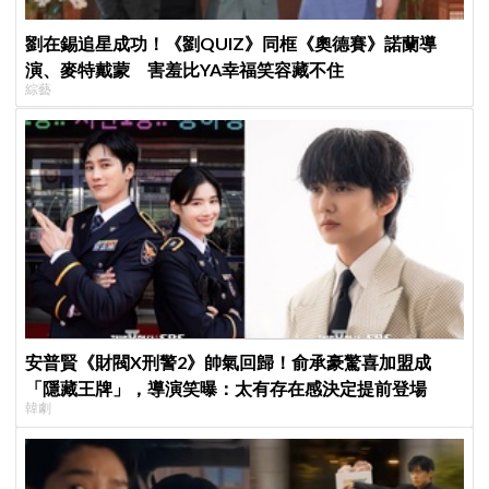
劉在錫追星成功！《劉QUIZ》同框《奧德賽》諾蘭導
演、麥特戴蒙 害羞比YA幸福笑容藏不住
綜藝
安普賢《財閥X刑警2》帥氣回歸！俞承豪驚喜加盟成
「隱藏王牌」，導演笑曝：太有存在感決定提前登場
韓劇