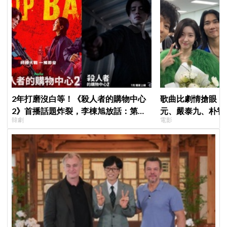
2年打磨沒白等！《殺人者的購物中心
歌曲比劇情搶眼！
2》首播話題炸裂，李棟旭放話：第三
元、嚴泰九、朴智
韓劇
電影
季找我，我就拍
曲《Love Is》超