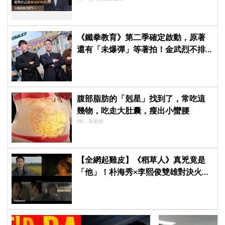
《鐵拳教育》第二季確定啟動，原著
還有「未爆彈」等著拍！金武烈不排
除「打更大」
腹部脂肪的「剋星」找到了，常吃這
幾物，吃走大肚囊，瘦出小蠻腰
PR・新素簡
【全網起雞皮】《稻草人》真兇竟是
「他」！朴海秀×李熙俊雙雄對決火花
四濺 網民封為「2026劇王」