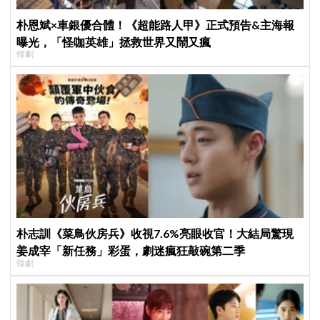
朴恩斌×車銀優合體！《超能路人甲》正式預告&主海報
曝光，「怪咖英雄」拯救世界又鬧又瘋
韓劇
朴志訓《菜鳥伙房兵》收視7.6%亮眼收官！大結局驚現
姜成宰「新任務」彩蛋，劇迷瘋狂敲碗第二季
韓劇