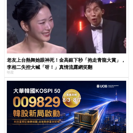
老友上台熱舞她眼神死！金高銀下秒「抱走青龍大賞」，
李相二失控大喊「呀！」真情流露網笑翻
明星