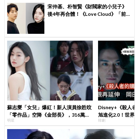
宋仲基、朴智賢《財閥家的小兒子》
後4年再合體！《Love Cloud》「前任
見面就變天」設定超鬧
蘇志燮「女兒」爆紅！新人演員徐貹旼
Disney+《殺人
「零作品」空降《金部長》，316萬舊
旭進化2.0！世界
明星
韓劇
片被挖出網驚呆：星味藏不住！
登場竟殺了「他」