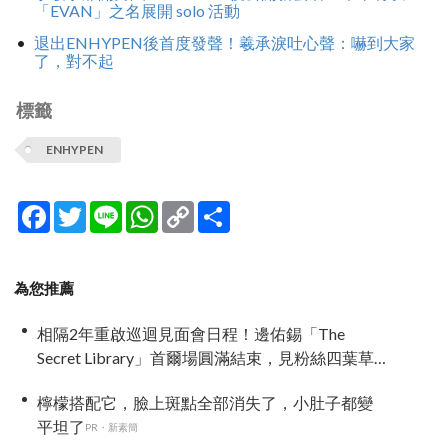
「EVAN」之名展開 solo 活動
退出ENHYPEN後首度發聲！羲承淚吐心聲：嚇到大家
了，對不起
標籤
ENHYPEN
Facebook
Twitter
Line
WhatsApp
Copy
分
Link
享
為您推薦
相隔2年重啟巡迴見面會日程！邊佑錫「The
Secret Library」首爾場圓滿結束，見粉絲四葉草
應援淚眼汪汪
檸檬搭配它，臉上斑點全部消失了，小肚子都變
平坦了
PR・新素簡