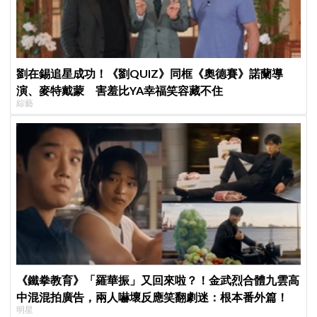
劉在錫追星成功！《劉QUIZ》同框《奧德賽》諾蘭導
演、麥特戴蒙 害羞比YA幸福笑容藏不住
綜藝
《鐵拳教育》「羅華振」又回來啦？！金武烈合體九雲高
中混混拍廣告，兩人嚇壞反應笑翻劇迷：根本番外篇！
明星