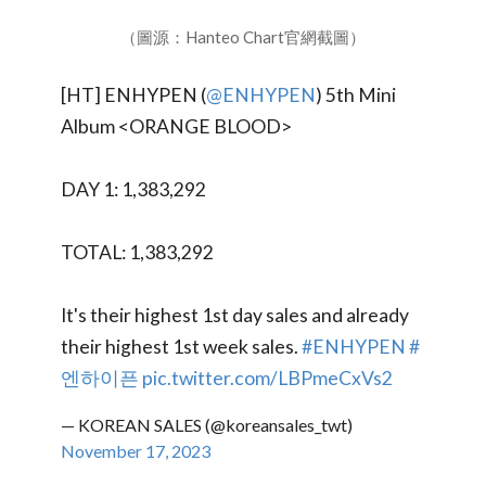
（圖源：Hanteo Chart官網截圖）
[HT] ENHYPEN (
@ENHYPEN
) 5th Mini
Album <ORANGE BLOOD>
DAY 1: 1,383,292
TOTAL: 1,383,292
It's their highest 1st day sales and already
their highest 1st week sales.
#ENHYPEN
#
엔하이픈
pic.twitter.com/LBPmeCxVs2
— KOREAN SALES (@koreansales_twt)
November 17, 2023