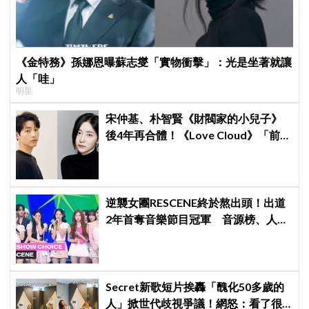
《金特務》孫娜恩曝蘇志燮「實物衝擊」：光是坐著就讓
人「哇」
明星
宋仲基、朴智賢《財閥家的小兒子》
後4年再合體！《Love Cloud》「前任
見面就變天」設定超鬧
逆襲女團RESCENE終於熬出頭！出道
2年首奪音樂節目冠軍 音源榜、人氣
雙雙爆發
Secret新歌短片挨轟「醜化50多歲的
人」掀世代歧視爭議！網怒：看了很