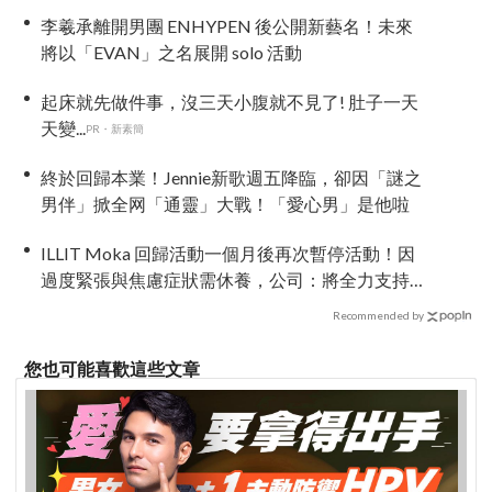
李羲承離開男團 ENHYPEN 後公開新藝名！未來
將以「EVAN」之名展開 solo 活動
起床就先做件事，沒三天小腹就不見了! 肚子一天
天變...
PR・新素簡
終於回歸本業！Jennie新歌週五降臨，卻因「謎之
男伴」掀全网「通靈」大戰！「愛心男」是他啦
ILLIT Moka 回歸活動一個月後再次暫停活動！因
過度緊張與焦慮症狀需休養，公司：將全力支持
恢復健康
Recommended by
您也可能喜歡這些文章