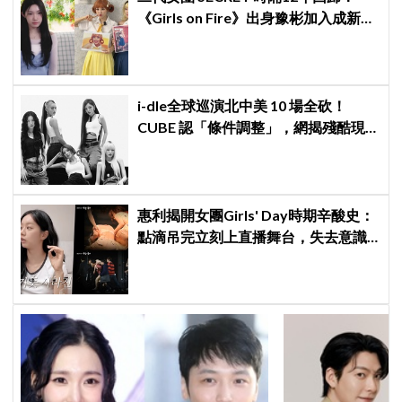
《Girls on Fire》出身豫彬加入成新成
員，網震驚：年齡差太大了吧
i-dle全球巡演北中美 10 場全砍！
CUBE 認「條件調整」，網揭殘酷現
實：燃油費狂飆恐引發 K-Pop 棄美
潮？
惠利揭開女團Girls' Day時期辛酸史：
點滴吊完立刻上直播舞台，失去意識
仍硬撐完表演