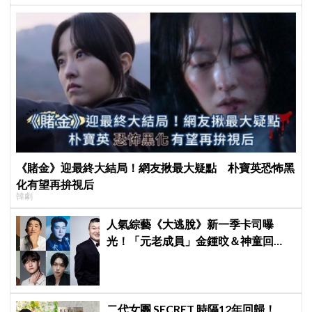
《賭金》迎最終大結局！網友揪最大疑點 朴寶英恐怖黑
化有望再拚視后
韓劇
人氣綜藝《大逃脫》新一季卡司曝
光！「元老成員」金鍾旼＆神童回
歸，SEVENTEEN 勝寛驚喜加盟，姜
鎬童缺席成最大焦點
二代女團 SECRET 時隔12年回歸！