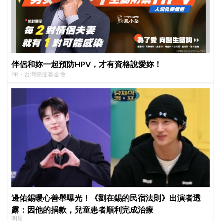
伴侶和妳一起預防HPV，才有資格說愛妳！
PR・台灣癌症基金會
邊佑錫暖心善舉曝光！《劉在錫的民宿法則》出演者透
露：因他的捐款，兒童患者順利完成治療
明星