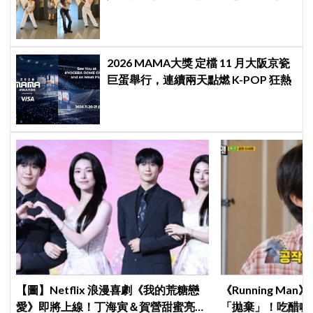
不舒服
2026 MAMA大獎 定檔 11 月大阪京瓷
巨蛋舉行，連續兩天點燃 K-POP 狂熱
【圖】Netflix 浪漫喜劇《我的荒糖戀
《Running M
愛》即將上線！丁海寅＆賀營甜蜜亮相
「拋棄」！吃醋喊