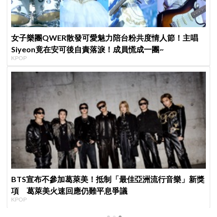
女子樂團QWER散發可愛魅力陪台粉共度情人節！主唱
Siyeon竟在安可後自責落淚！成員慌成一團~
KPOP
BTS宣布不參加葛萊美！抵制「最佳亞洲流行音樂」新獎
項 葛萊美火速回應仍難平息爭議
KPOP