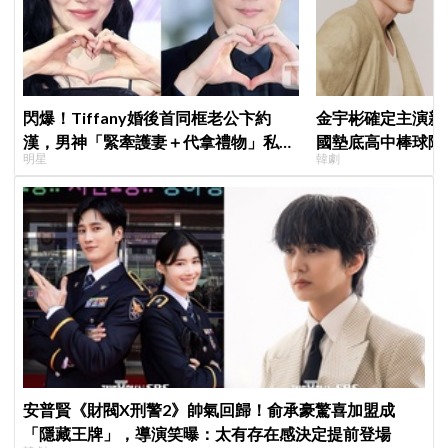
閃爆！Tiffany婚後首同框老公卞約
金宇彬確定主演新
漢，男神「緊牽護妻＋代拿禮物」私下
國墊底高中棒球隊
明星
韓劇
甜度超標
劇
安普賢《財閥X刑警2》帥氣回歸！俞承豪驚喜加盟成
「隱藏王牌」，導演笑曝：太有存在感決定提前登場