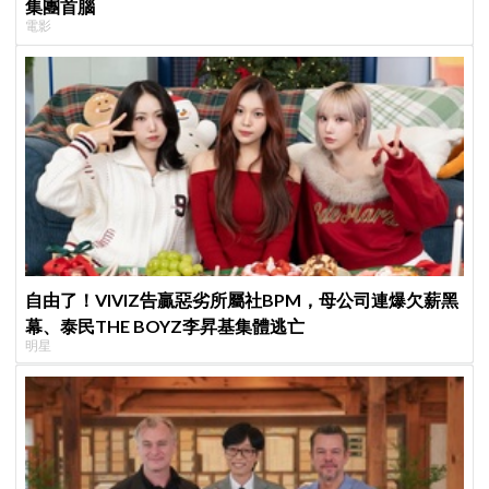
集團首腦
電影
自由了！VIVIZ告贏惡劣所屬社BPM，母公司連爆欠薪黑
幕、泰民THE BOYZ李昇基集體逃亡
明星