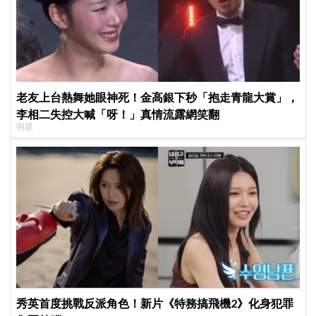
老友上台熱舞她眼神死！金高銀下秒「抱走青龍大賞」，
李相二失控大喊「呀！」真情流露網笑翻
明星
秀英首度挑戰反派角色！新片《特務搞飛機2》化身犯罪