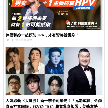
伴侶和妳一起預防HPV，才有資格說愛妳！
PR・台灣癌症基金會
人氣綜藝《大逃脫》新一季卡司曝光！「元老成員」金鍾
旼＆神童回歸，SEVENTEEN 勝寛驚喜加盟，姜鎬童缺席