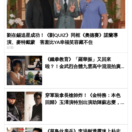
劉在錫追星成功！《劉QUIZ》同框《奧德賽》諾蘭導
演、麥特戴蒙 害羞比YA幸福笑容藏不住
綜藝
《鐵拳教育》「羅華振」又回來
啦？！金武烈合體九雲高中混混拍廣
告，兩人嚇壞反應笑翻劇迷：根本番
外篇！
穿軍裝拿長槍帥炸！《金特務：本色
回歸》玉澤演特別出演助陣蘇志燮，
直言「毫不猶豫接下邀約」
《菜鳥伙房兵》李洪耐透露迷上朴志