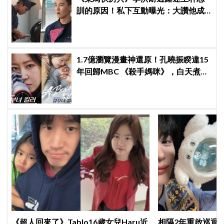
訓的原因！私下互動曝光：大讚他成
熟穩重、從不喊苦
1.7億瀏覽漫畫神還原！孔曉振睽違15
年回歸MBC 《殺手媽咪》，白天煮飯
夜間狙擊
《超人回來了》Tablo16歲女兒Haru近
相隔2年重啟巡迴