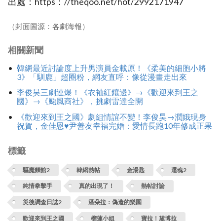
出處：https：//theqoo.net/hot/2992171947
（封面圖源：各劇海報）
相關新聞
韓網最近討論度上升男演員金載原！《柔美的細胞小將
3》「馴鹿」超圈粉，網友直呼：像從漫畫走出來
李俊昊三劇連爆！《衣袖紅鑲邊》→《歡迎來到王之
國》→《颱風商社》，挑劇雷達全開
《歡迎來到王之國》劇組情誼不變！李俊昊→潤娥現身
祝賀，金佳恩♥尹善友幸福完婚：愛情長跑10年修成正果
標籤
驅魔麵館2
韓網熱帖
金湯匙
還魂2
純情拳擊手
真的出現了！
熱帖討論
災後調查日誌2
潘朵拉：偽造的樂園
歡迎來到王之國
榴蓮小姐
寶拉！黛博拉