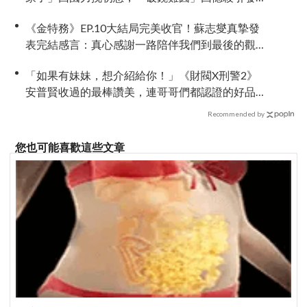
全網現實共鳴
《金特務》EP.10大結局完美收官！蘇志燮真摯發
表完結感言：真心感謝一路陪伴我們到最後的觀
眾
「如果有妹妹，想介紹給你！」《財閥X刑警2》
安普賢收過的最棒讚美，連哥哥們都認證的好品
格～
Recommended by
您也可能喜歡這些文章