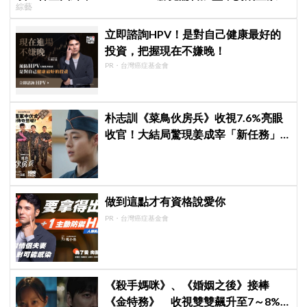
綜藝
成最大焦點
立即諮詢HPV！是對自己健康最好的
投資，把握現在不嫌晚！
PR・台灣癌症基金會
朴志訓《菜鳥伙房兵》收視7.6%亮眼
收官！大結局驚現姜成宰「新任務」
彩蛋，劇迷瘋狂敲碗第二季
做到這點才有資格說愛你
PR・台灣癌症基金會
《殺手媽咪》、《婚姻之後》接棒
《金特務》 收視雙雙飆升至7～8%