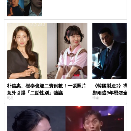
創新高！
朴信惠、崔泰俊迎二寶倒數！一張照片
《韓國製造2》導
意外引爆「二胎性別」熱議
鄭雨盛9年恩怨全
明星
韓劇
後？