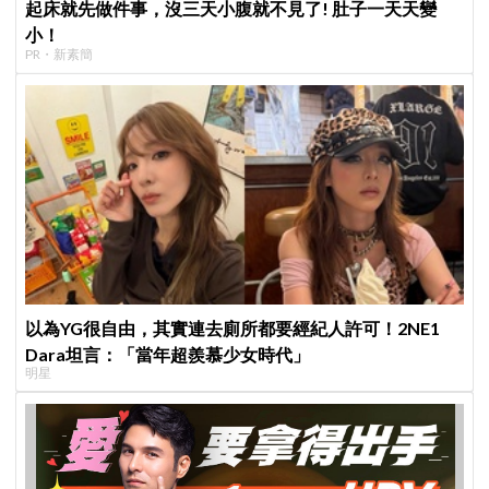
起床就先做件事，沒三天小腹就不見了! 肚子一天天變
小！
PR・新素簡
以為YG很自由，其實連去廁所都要經紀人許可！2NE1
Dara坦言：「當年超羨慕少女時代」
明星