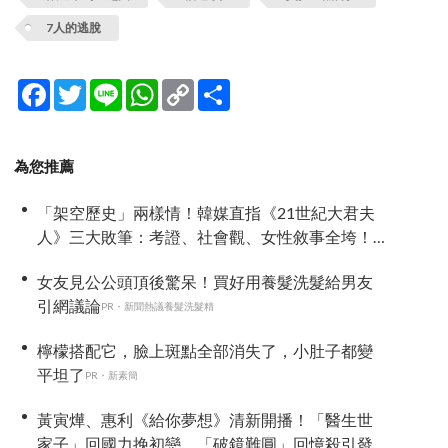
7人的逃脫
Facebook
Twitter
Line
WhatsApp
Copy
分
Link
享
為您推薦
「架空歷史」兩樣情！韓媒直指《21世紀大君夫
人》三大敗筆：考證、社會觀、女性敘事全垮！
讚《我的王室死對頭》諷刺到位
女友見公公頭頂後驚呆！買好用養髮洗髮給男友
引網議論
PR・新聞熱議養髮洗髮精
檸檬搭配它，臉上斑點全部消失了，小肚子都變
平坦了
PR・新素簡
黃寅燁、惠利《給你夢想》清新開播！「醫生世
家子」回國力挽初戀，「破鏡難圓」回憶殺引發