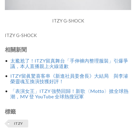
ITZY G-SHOCK
ITZY G-SHOCK
相關新聞
太尷尬了！ITZY留真舞台「手伸褲內整理服裝」引爆爭
議，本人直播親上火線道歉
ITZY留眞驚喜客串《新進社員姜會長》大結局 與李濬
榮靈魂互換演技獲好評！
「表演女王」ITZY 強勢回歸！新歌〈Motto〉掀全球熱
潮，MV 登 YouTube 全球熱搜冠軍
標籤
ITZY