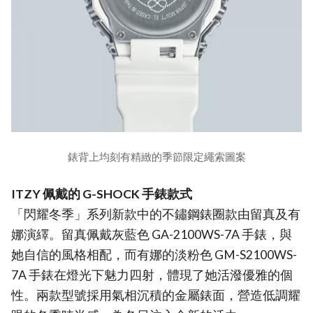
錶背上均刻有精緻的季節限定繩索圖案
ITZY 佩戴的 G-SHOCK 手錶款式
「閃耀冬季」系列新款中的不鏽鋼錶圈款由留真及有
娜演繹。留真佩戴灰藍色 GA-2100WS-7A 手錶，與
她自信的風格相配，而有娜的淡粉色 GM-S2100WS-
7A 手錶在燈光下魅力四射，體現了她活潑優雅的個
性。兩款型號採用氣相沉積的金屬錶面，營造低調耀