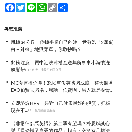
Facebook
Twitter
Line
WhatsApp
Copy
分
Link
享
為您推薦
甩掉34公斤＝倒掉半個自己的油！尹敬浩「2顆蛋
白＋辣椒」地獄菜單，你敢抄嗎？
豹粉注意！買中油洗沐禮盒送無所事事小海豹洗
臉髮帶
PR・台灣中油股份有限公司
MC夢直播炸彈！怒揭車俊英嗜賭成癮：整天纏著
EXO伯賢去賭場，喊話「伯賢啊，男人就是要會
賭」
立即諮詢HPV！是對自己健康最好的投資，把握
現在不...
PR・台灣癌症基金會
《非常律師禹英禑》第二季有望嗎？朴恩斌談心
聲「是珍惜又喜愛的作品」坦言：必須有足夠清