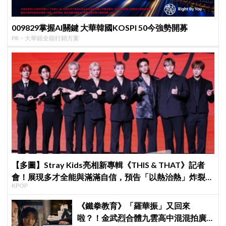
009829掌握AI關鍵 大華韓國KOSPI 50今強勢開募
PR・大華銀全能行銷方案
【多圖】Stray Kids亮相新專輯《THIS & THAT》記者
會！展現多才全能與滿滿自信，預告「以熱治熱」炸裂夏
KPOP
日音樂圈
《鐵拳教育》「羅華振」又回來
啦？！金武烈合體九雲高中混混拍廣