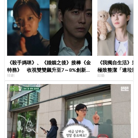
《殺手媽咪》、《婚姻之後》接棒《金
《我獨自生活》裴
特務》 收視雙雙飆升至7～8%創新
極致整潔「連垃圾
韓劇
綜藝
高！
一件事