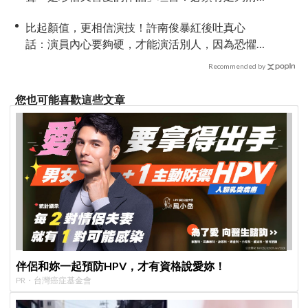
楚的理由與方向
比起顏值，更相信演技！許南俊暴紅後吐真心
話：演員內心要夠硬，才能演活別人，因為恐懼
讓我更專注
Recommended by
您也可能喜歡這些文章
伴侶和妳一起預防HPV，才有資格說愛妳！
PR・台灣癌症基金會