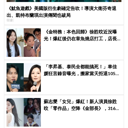
《魷魚遊戲》美國版衍生劇確定告吹！導演大衛芬奇退
出、凱特布蘭琪出演傳聞也破局
韓劇
《金特務：本色回歸》徐貹旼近況曝
光！爆紅後仍在章魚燒店打工，店長
驚呼：「妳怎麼會在這裡？」
「李昇基、泰民全都能搞死！」車佳
媛狂言錄音曝光，搬家當天拒退105億
保證金、糾紛再升級
蘇志燮「女兒」爆紅！新人演員徐貹
旼「零作品」空降《金部長》，316萬
舊片被挖出網驚呆：星味藏不住！