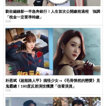
劉在錫錄影一半急奔銀行！人生首次公開繳稅過程 強調
「稅金一定要準時繳」
綜藝
朴恩斌《超能路人甲》搞怪少女→《毛骨悚然的戀愛》見
鬼霸總！180度反差演技獲讚「信看演員」
韓劇