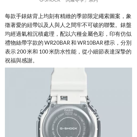
每款手錶錶背上均刻有精緻的季節限定繩索圖案，象
徵著愛的紐帶以及人與人之間牢不可破的聯繫。錶盤
均經過氣相沉積處理，配以六種金屬色彩，印有仿似
禮物絲帶字款的 WR20BAR 和 WR10BAR 標示，分別
表示 200 米和 100 米防水性能，從小細節表達深摯的
祝福與感謝。