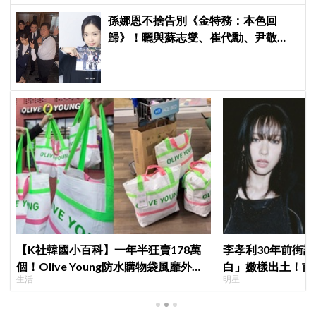
孫娜恩不捨告別《金特務：本色回
歸》！曬與蘇志燮、崔代勳、尹敬
浩、朱相昱暖心合照，感謝劇組與粉
絲陪伴
【K社韓國小百科】一年半狂賣178萬
李孝利30年前街
個！Olive Young防水購物袋風靡外國
白」嫩樣出土！前
生活
明星
遊客，機場「人手一個」成新奇景
傳奇