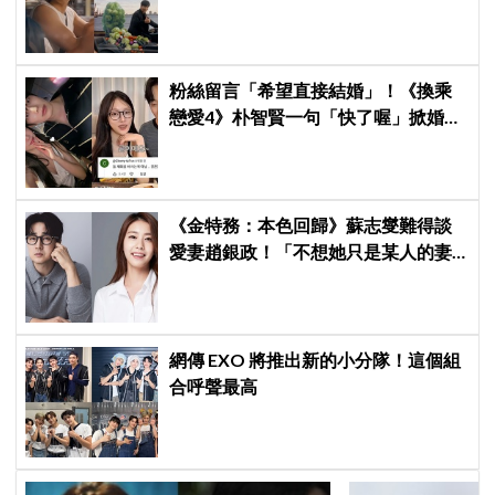
告，兩人嚇壞反應笑翻劇迷：根本番
外篇！
粉絲留言「希望直接結婚」！《換乘
戀愛4》朴智賢一句「快了喔」掀婚訊
猜測，鄭元奎反應成亮點
《金特務：本色回歸》蘇志燮難得談
愛妻趙銀政！「不想她只是某人的妻
子」一句話展現滿滿尊重與愛
網傳 EXO 將推出新的小分隊！這個組
合呼聲最高