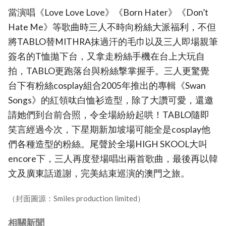
當演唱《Love Love Love》《Born Hater》《Don’t
Hate Me》等歌曲時三人不時向粉絲大派福利，不但
將TABLO替MITHRA抹過汗的毛巾以及三人即場親筆
簽名的T恤拋下台，又拿走粉絲手機在台上大玩自
拍，TABLO更跑落台與粉絲撃掌握手。三人更驚覺
台下有粉絲cosplay組合2005年推出的專輯《Swan
Songs》的紅領呔白恤衫造型，除了大讚可愛，還邀
請她們到台前合照，令全場紛紛起哄！TABLO隨即
笑言經過今次，下星期新加坡場可能全是cosplay他
們各種造型的粉絲。尾聲於全場HIGH SKOOL大叫
encore下，三人再度登場唱出兩首歌曲，最後再以韓
文及廣東話道謝，完美結束巡演的澳門之旅。
（封面圖源：Smiles production limited）
相關新聞