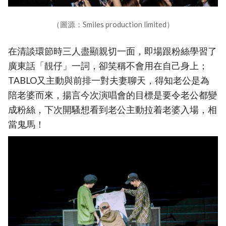
（圖源：Smiles production limited）
在清談環節時三人盡顯親切一面，即場跟粉絲學習了
廣東話「靚仔」一詞，卻笑稱不會用在自己身上；
TABLO又主動與前排一對夫妻聊天，得知老公是為
陪老婆而來，揚言今次演唱會的目標是要令老公都變
成粉絲，下次開騷想看到老公主動拉着老婆入場，相
當鬼馬！