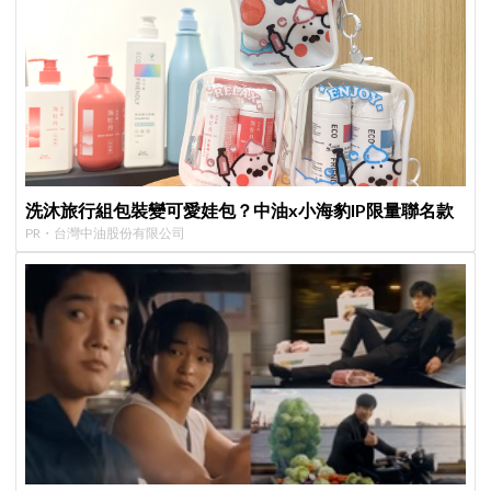
洗沐旅行組包裝變可愛娃包？中油x小海豹IP限量聯名款
PR・台灣中油股份有限公司