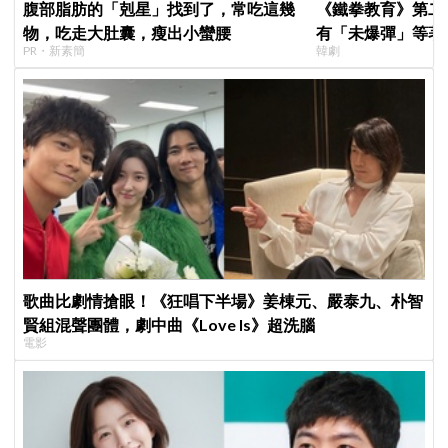
腹部脂肪的「剋星」找到了，常吃這幾
《鐵拳教育》第二
物，吃走大肚囊，瘦出小蠻腰
有「未爆彈」等著
PR・新素簡
韓劇
「打更大」
歌曲比劇情搶眼！《狂唱下半場》姜棟元、嚴泰九、朴智
賢組混聲團體，劇中曲《Love Is》超洗腦
電影