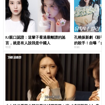
IU親口認證：這輩子看過最離譜的謠
孔曉振新劇《殺手
言，就是有人說我是中國人
的殺手！自曝「台
明星
韓劇
小很多XD