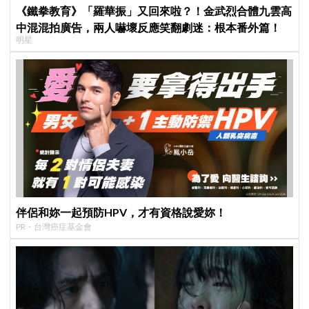
《鐵拳教育》「羅華振」又回來啦？！金武烈合體九雲高
中混混拍廣告，兩人嚇壞反應笑翻劇迷：根本番外篇！
明星
伴侶和妳一起預防HPV，才有資格說愛妳！
PR・台灣癌症基金會