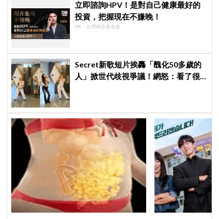
立即諮詢HPV！是對自己健康最好的
投資，把握現在不嫌晚！
PR・台灣癌症基金會
Secret新歌短片挨轟「醜化50多歲的
人」掀世代歧視爭議！網怒：看了很
不舒服