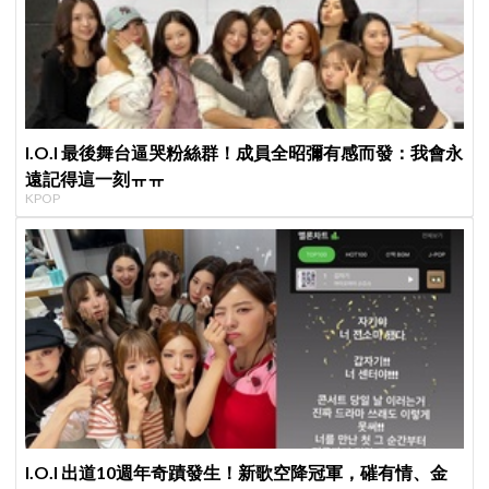
I.O.I 最後舞台逼哭粉絲群！成員全昭彌有感而發：我會永
遠記得這一刻ㅠㅠ
KPOP
I.O.I 出道10週年奇蹟發生！新歌空降冠軍，磪有情、金