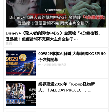
Disney+《殺人者的購物中心2 》金慧峻「4分鐘槍戰」
登熱搜！但便當領不完兩大主角全掛了⋯
韓劇
009829掌握AI關鍵 大華韓國KOSPI 50
今強勢開募
PR・大華銀全能行銷方案
業界票選2026年「K-pop怪物新
人」！ALLDAY PROJECT、
CORTIS、Hearts2Hearts稱霸名單