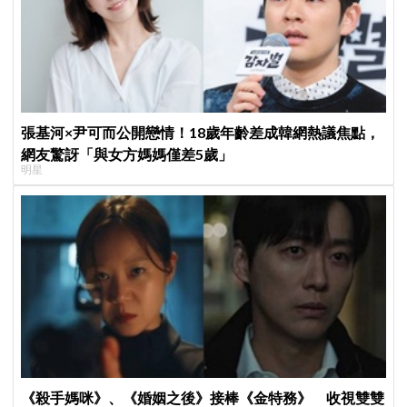
張基河×尹可而公開戀情！18歲年齡差成韓網熱議焦點，
網友驚訝「與女方媽媽僅差5歲」
明星
《殺手媽咪》、《婚姻之後》接棒《金特務》 收視雙雙