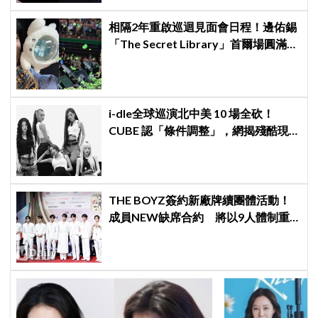
相隔2年重啟巡迴見面會日程！邊佑錫
「The Secret Library」首爾場圓滿結
束，見粉絲四葉草應援淚眼汪汪
i-dle全球巡演北中美 10 場全砍！
CUBE 認「條件調整」，網揭殘酷現
實：燃油費狂飆恐引發 K-Pop 棄美
潮？
THE BOYZ簽約新廠牌續團體活動！
成員NEW缺席合約 將以9人體制重
啟新篇章