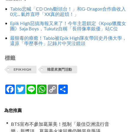
Tablo悲喊「CD Only斷頭台！」和G-Dragon合作曲收入
0元... 氣炸直呼「XX真的超煩！」
Epik High惡搞海報又來了！今年主題鎖定《Kpop獵魔女
團》Saja Boys，Tukutz自稱「長得像車銀優」站C位
最狠毒的療癒！Tablo被Epik High隊友帶回史丹佛大學，
還原「學歷事件」記錄片中哭泣鏡頭
標籤
EPIK HIGH
韓星來澳門活動
Facebook
Twitter
Line
WhatsApp
Copy
分
Link
享
為您推薦
BTS宣布不參加葛萊美！抵制「最佳亞洲流行音
樂」新獎項 葛萊美火速回應仍難平息爭議