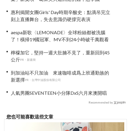
惠利揭開女團Girls' Day時期辛酸史：點滴吊完立
刻上直播舞台，失去意識仍硬撐完表演
aespa新歌〈LEMONADE〉全球粉絲都被洗腦
了！橫掃19國冠軍、MV不到24小時破千萬觀看
檸檬加它，堅持一週大肚腩不見了，重新回到45
公斤
PR・新素簡
到加油站不只加油 來速咖啡成爲上班通勤族的
新選擇
PR・台灣中油股份有限公司
人氣男團SEVENTEEN小分隊DxS六月來澳開唱
Recommended by
您也可能喜歡這些文章