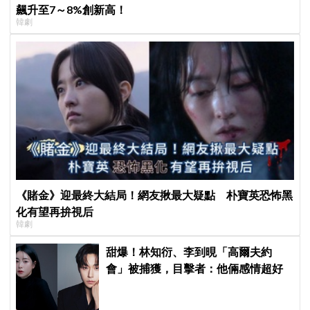
飆升至7～8%創新高！
韓劇
《賭金》迎最終大結局！網友揪最大疑點 朴寶英恐怖黑
化有望再拚視后
韓劇
甜爆！林知衍、李到晛「高爾夫約
會」被捕獲，目擊者：他倆感情超好