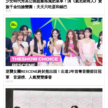
少女時代秀英公開超嚴格減肥菜單！演《威尼斯商人》貴
族千金怕臉變圓：天天只吃蛋和鍋巴
明星
逆襲女團RESCENE終於熬出頭！出道2年首奪音樂節目冠
軍 音源榜、人氣雙雙爆發
KPOP