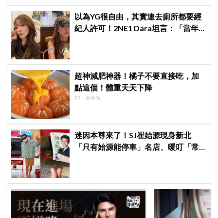
以為YG很自由，其實連去廁所都要經
紀人許可！2NE1 Dara坦言：「當年
超羨慕少女時代」
超神減肥神器！橘子不要直接吃，加
點這個！體重天天下降
PR・新素簡
迷因本尊來了！SJ崔始源現身新北
「只有始源能停車」名店、暖叮「常
幫我換照片」，店家尖叫合照網笑
翻：這輩子不能脫粉了