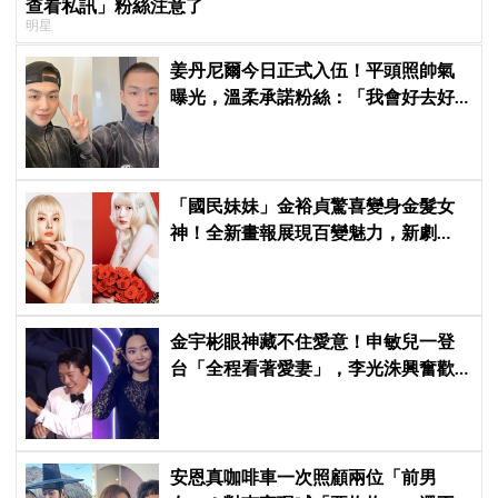
查看私訊」粉絲注意了
明星
姜丹尼爾今日正式入伍！平頭照帥氣
曝光，溫柔承諾粉絲：「我會好去好
回的」
「國民妹妹」金裕貞驚喜變身金髮女
神！全新畫報展現百變魅力，新劇
《100日的謊言》將在10月首播
金宇彬眼神藏不住愛意！申敏兒一登
台「全程看著愛妻」，李光洙興奮歡
呼到被制止 XD
安恩真咖啡車一次照顧兩位「前男