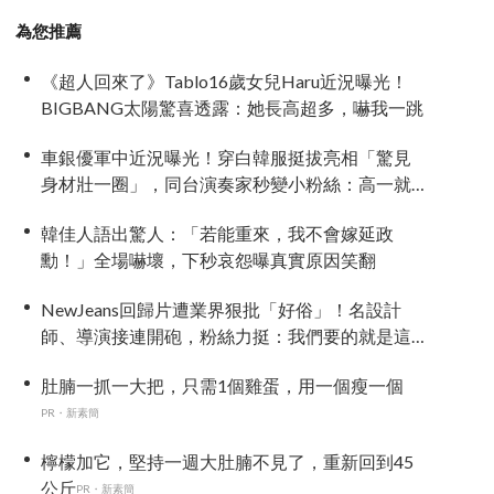
為您推薦
《超人回來了》Tablo16歲女兒Haru近況曝光！
BIGBANG太陽驚喜透露：她長高超多，嚇我一跳
車銀優軍中近況曝光！穿白韓服挺拔亮相「驚見
身材壯一圈」，同台演奏家秒變小粉絲：高一就
喜歡他
韓佳人語出驚人：「若能重來，我不會嫁延政
勳！」全場嚇壞，下秒哀怨曝真實原因笑翻
NewJeans回歸片遭業界狠批「好俗」！名設計
師、導演接連開砲，粉絲力挺：我們要的就是這
個味
肚腩一抓一大把，只需1個雞蛋，用一個瘦一個
PR・新素簡
檸檬加它，堅持一週大肚腩不見了，重新回到45
公斤
PR・新素簡