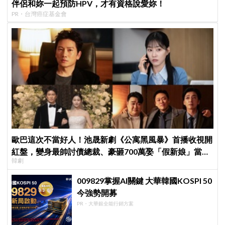
伴侶和妳一起預防HPV，才有資格說愛妳！
PR・台灣癌症基金會
歐巴這次不當好人！池晟新劇《公寓黑風暴》首播收視開
紅盤，變身最帥討債總裁、豪砸700萬娶「假新娘」當眾
韓劇
激吻！
009829掌握AI關鍵 大華韓國KOSPI 50
今強勢開募
PR・大華銀全能行銷方案