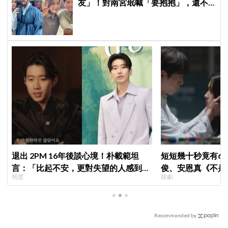
友」！對南宮珉喊「要抱抱」，還不
忘提醒金大明：別忘了你新婚 XD
退出 2PM 16年後談心境！朴載範坦
短短幾十秒竟有6
言：「比起不安，更對失望的人感到抱
俊、安恩真《不是
明星
韓劇
歉」韓網至今仍不解退團原因
公開，網友直呼：
Recommended by