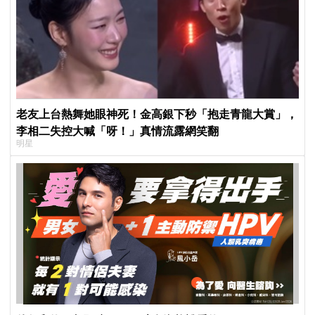
老友上台熱舞她眼神死！金高銀下秒「抱走青龍大賞」，
李相二失控大喊「呀！」真情流露網笑翻
明星