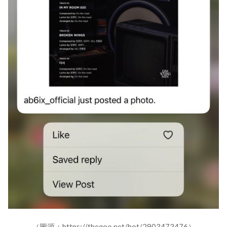
（圖源：https://theqoo.net/hot/2903473476）