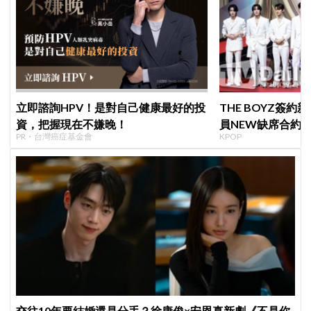
立即諮詢HPV！是對自己健康最好的投
THE BOYZ簽
資，把握現在不嫌晚！
員NEW缺席合約
PR・台灣癌症基金會
KPOP
篇章
交往10年要結婚還是分手？徐康俊×安恩真新劇《不是你