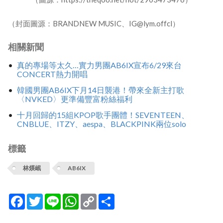
（封面圖源：BRANDNEW MUSIC、IG@lym.offcl）
相關新聞
真的專場等太久…實力男團AB6IX宣布6/29來台
CONCERT熱力開唱
韓國男團AB6IX下月14日襲港！帶來全新主打歌
〈NVKED〉更準備豐富粉絲福利
十月回歸的15組KPOP歌手團體！SEVENTEEN、
CNBLUE、ITZY、aespa、BLACKPINK兩位solo
標籤
林煐岷
AB6IX
Facebook
Twitter
Line
WhatsApp
Copy
分
Link
享