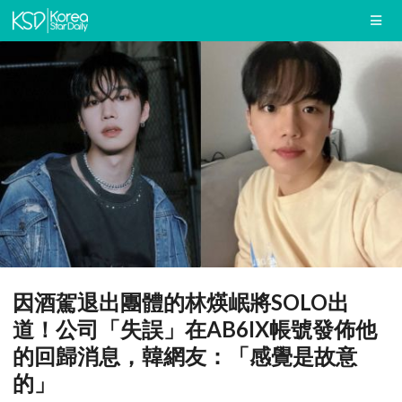
因酒駕退出團體的林煐岷將SOLO出
道！公司「失誤」在AB6IX帳號發佈他
的回歸消息，韓網友：「感覺是故意
的」