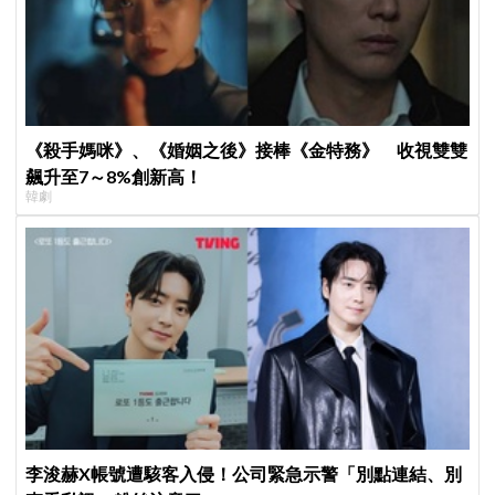
《殺手媽咪》、《婚姻之後》接棒《金特務》 收視雙雙
飆升至7～8%創新高！
韓劇
李浚赫X帳號遭駭客入侵！公司緊急示警「別點連結、別