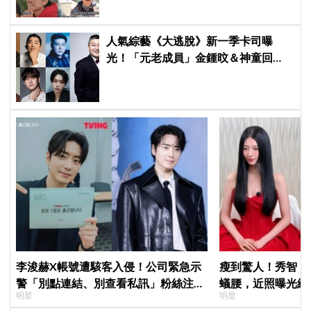
人氣綜藝《大逃脫》新一季卡司曝
光！「元老成員」金鍾旼＆神童回
歸，SEVENTEEN 勝寛驚喜加盟，姜
鎬童缺席成最大焦點
李浚赫X帳號遭駭客入侵！公司緊急示
瘦到驚人！秀智「
警「別點連結、別查看私訊」粉絲注意
蟻腰，近照曝光網
明星
明星
了