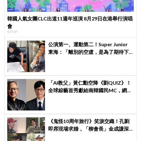
韓國人氣女團CLC出道11週年巡演 8月29日在港舉行演唱
會
KPOP
公演第一、運動第二！Super Junior
東海：「離別的空虛，是為了期待下
次再見」
「AI教父」黃仁勳空降《劉QUIZ》！
全球綜藝首秀獻給南韓國民MC，網：
哪裡可以買劉在錫的股票？
《鬼怪10周年旅行》笑淚交織！孔劉
即席現場求婚，「柳會長」金成謙深
情影片令全場淚崩