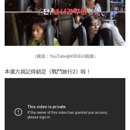
（圖源：YouTube@KBSEnt截圖）
本週六就記得鎖定《戰鬥旅行2》啦！