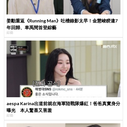
姜勳重返《Running Man》吐槽錄影太早！金慧峻睽違7
年回歸、車禹閔首登綜藝
綜藝
aespa Karina出道前就在海軍陸戰隊爆紅！爸爸真實身分
曝光 本人驚喜又害羞
綜藝