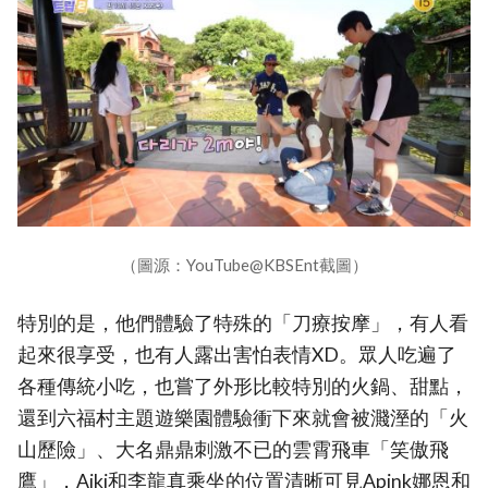
（圖源：YouTube@KBSEnt截圖）
特別的是，他們體驗了特殊的「刀療按摩」，有人看
起來很享受，也有人露出害怕表情XD。眾人吃遍了
各種傳統小吃，也嘗了外形比較特別的火鍋、甜點，
還到六福村主題遊樂園體驗衝下來就會被濺溼的「火
山歷險」、大名鼎鼎刺激不已的雲霄飛車「笑傲飛
鷹」，Aiki和李龍真乘坐的位置清晰可見Apink娜恩和