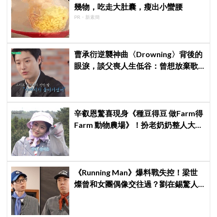
幾物，吃走大肚囊，瘦出小蠻腰
PR・新素簡
曹承衍逆襲神曲〈Drowning〉背後的
眼淚，談父喪人生低谷：曾想放棄歌
手夢，感覺自己只剩下空殼
辛叡恩驚喜現身《種豆得豆 做Farm得
Farm 動物農場》！扮老奶奶整人大成
功 都敬秀、李光洙當場笑翻
《Running Man》爆料戰失控！梁世
燦曾和女團偶像交往過？劉在錫驚人
提問讓他「精神崩潰」