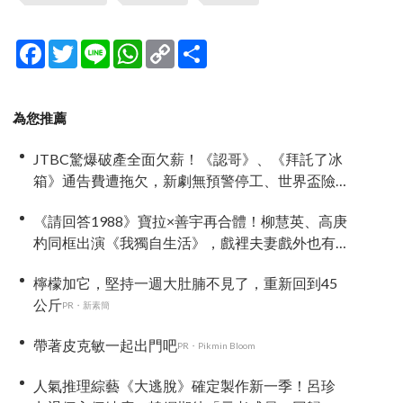
Facebook
Twitter
Line
WhatsApp
Copy
分
Link
享
為您推薦
JTBC驚爆破產全面欠薪！《認哥》、《拜託了冰
箱》通告費遭拖欠，新劇無預警停工、世界盃險
開天窗？
《請回答1988》寶拉×善宇再合體！柳慧英、高庚
杓同框出演《我獨自生活》，戲裡夫妻戲外也有
特別緣分
檸檬加它，堅持一週大肚腩不見了，重新回到45
公斤
PR・新素簡
帶著皮克敏一起出門吧
PR・Pikmin Bloom
人氣推理綜藝《大逃脫》確定製作新一季！呂珍