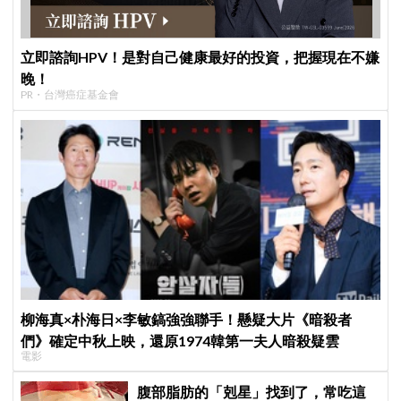
立即諮詢HPV！是對自己健康最好的投資，把握現在不嫌
晚！
PR・台灣癌症基金會
柳海真×朴海日×李敏鎬強強聯手！懸疑大片《暗殺者
們》確定中秋上映，還原1974韓第一夫人暗殺疑雲
電影
腹部脂肪的「剋星」找到了，常吃這