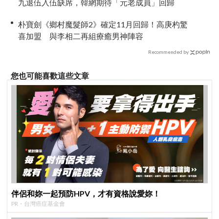
九退伍入伍缺席，韓網期待「元老成員」回歸
朴寶劍《鄉村魔髮師2》確定11月回歸！高庚杓驚
喜加盟 與李相二再組療癒男神陣容
Recommended by
您也可能喜歡這些文章
伴侶和妳一起預防HPV，才有資格說愛妳！
PR・台灣癌症基金會