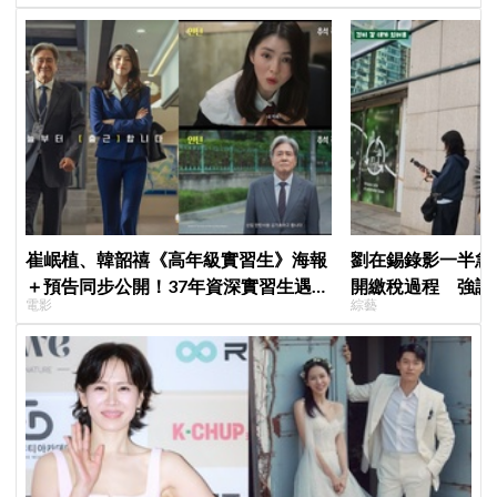
崔岷植、韓韶禧《高年級實習生》海報
劉在錫錄影一半急
＋預告同步公開！37年資深實習生遇上
開繳稅過程 強調
電影
綜藝
美女CEO
繳」