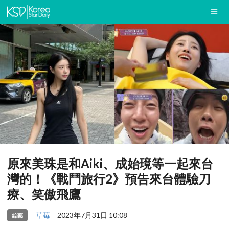
原來美珠是和Aiki、成始璄等一起來台
灣的！《戰鬥旅行2》預告來台體驗刀
療、笑傲飛鷹
草莓
2023年7月31日 10:08
綜藝