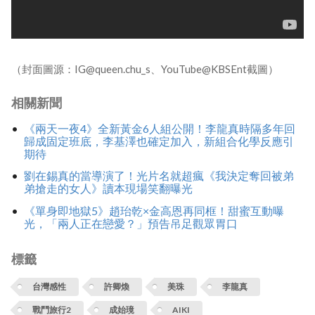
（封面圖源：IG@queen.chu_s、YouTube@KBSEnt截圖）
相關新聞
《兩天一夜4》全新黃金6人組公開！李龍真時隔多年回
歸成固定班底，李基澤也確定加入，新組合化學反應引
期待
劉在錫真的當導演了！光片名就超瘋《我決定奪回被弟
弟搶走的女人》讀本現場笑翻曝光
《單身即地獄5》趙珆乾×金高恩再同框！甜蜜互動曝
光，「兩人正在戀愛？」預告吊足觀眾胃口
標籤
台灣感性
許卿煥
美珠
李龍真
戰鬥旅行2
成始璄
AIKI