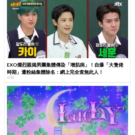
EXO燦烈親揭男團集體傳染「增肌病」！自爆「大隻佬
時期」遭粉絲集體除名：網上完全查無此人！
綜藝