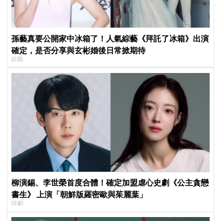
孫藝真要公開家中冰箱了！人氣綜藝《拜託了冰箱》出演
確定，是否分享與玄彬婚後日常掀期待
綜藝
柳演錫、李世榮首度合體！確定加盟虐心史劇《公主貪戀
書生》 上演「朝鮮版羅密歐與茱麗葉」
韓劇