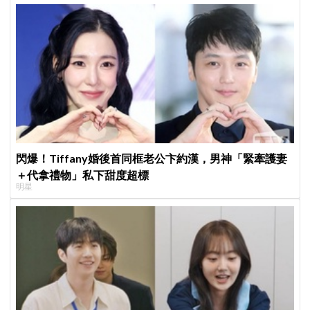
閃爆！Tiffany婚後首同框老公卞約漢，男神「緊牽護妻
＋代拿禮物」私下甜度超標
明星