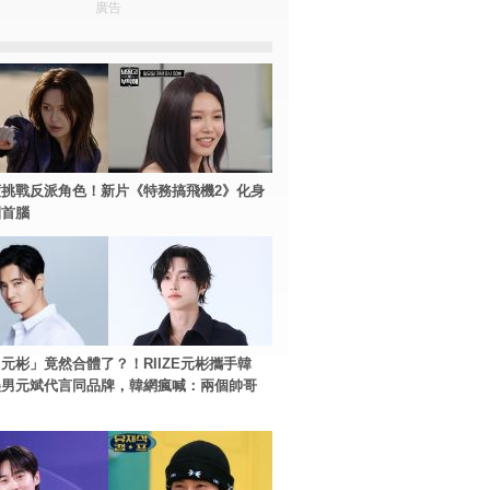
廣告
挑戰反派角色！新片《特務搞飛機2》化身
團首腦
元彬」竟然合體了？！RIIZE元彬攜手韓
美男元斌代言同品牌，韓網瘋喊：兩個帥哥