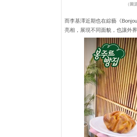
（圖
而李基澤近期也在綜藝《Bonj
亮相，展現不同面貌，也讓外