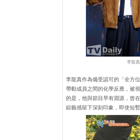
李龍真
李龍真作為備受認可的「全方
帶動成員之間的化學反應，被
的是，他與節目早有淵源，曾
綜藝感留下深刻印象，即使短