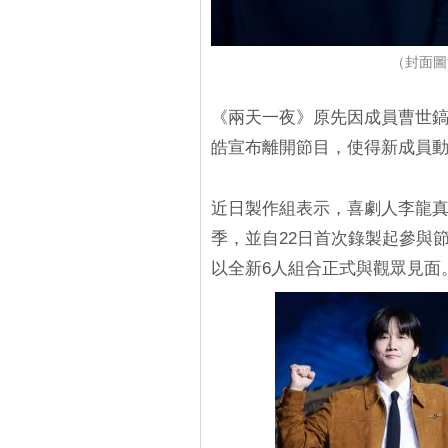
（封面圖源
《兩天一夜》原先因成員曹世鎬
皓宣布離開節目，使得新成員
近日製作組表示，喜劇人李龍
季，並自22日首次錄製起參與節
以全新6人組合正式與觀眾見面