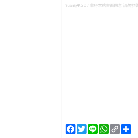
Yuan@KSD / 非得本站書面同意 
Facebook
Twitter
Line
WhatsApp
Copy
分
Link
享