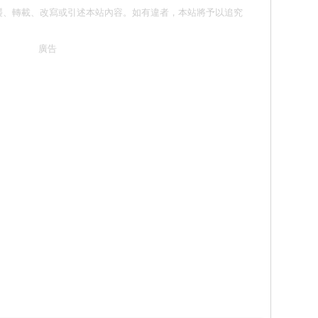
請勿抄襲、轉載、改寫或引述本站內容。如有違者，本站將予以追究
廣告