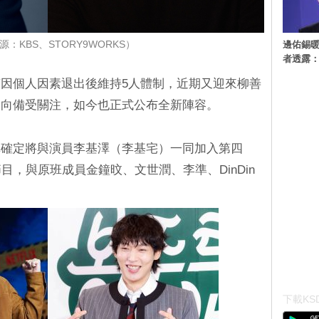
邊佑錫
：KBS、STORY9WORKS）
者透露
因個人因素退出後維持5人體制，近期又迎來柳善
動向備受關注，如今也正式公布全新陣容。
真確定將與演員李基澤（李基宅）一同加入第四
目，與原班成員金鐘旼、文世潤、李準、DinDin
。
下載KSD