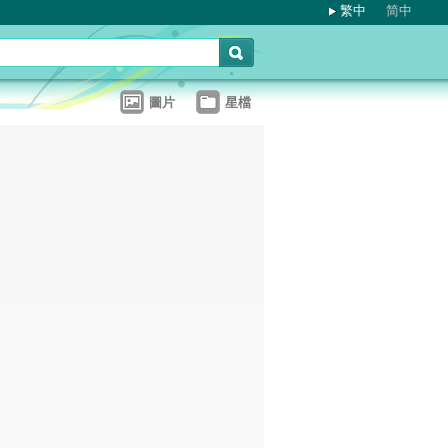
繁中
简中
圖片
星檔