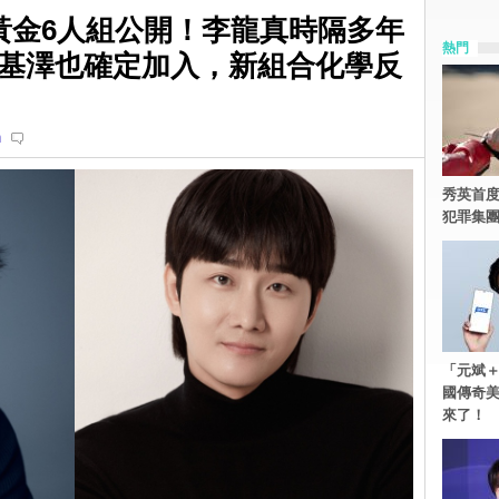
黃金6人組公開！李龍真時隔多年
熱門
基澤也確定加入，新組合化學反
n
秀英首度
犯罪集
「元斌＋
國傳奇
來了！