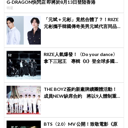
G-DRAGON快閃店 即將於8月13日登陸香港
明星
「元斌＋元彬」竟然合體了？！RIIZE
元彬攜手韓國傳奇美男元斌代言同品
牌，韓網瘋喊：兩個帥哥來了！
RIIZE人氣爆發！〈Do your dance〉
拿下三冠王 專輯《II》登全球多國排
行榜冠軍
THE BOYZ簽約新廠牌續團體活動！
成員NEW缺席合約 將以9人體制重
啟新篇章
BTS〈2.0〉MV 公開！致敬電影《原