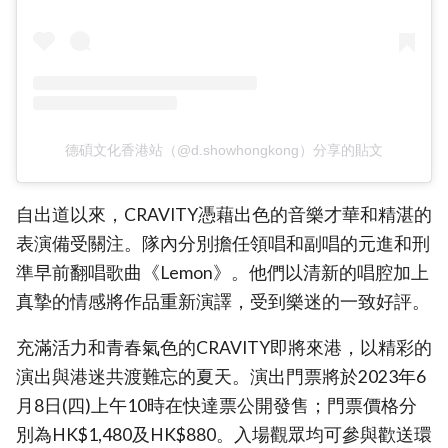
德碩文化香港站（@d.showhongkong）分享的貼文
自出道以來，CRAVITY憑藉出色的音樂才華和精湛的
表演備受關注。隊內分別擔任領唱和副唱的元進和刑
準早前翻唱歌曲《Lemon》。他們以清新的唱腔加上
真摯的情感將作品重新演譯，受到樂迷的一致好評。
充滿活力和青春氣色的CRAVITY即將來港，以精彩的
演出與港迷共渡難忘的夏天。演出門票將於2023年6
月8日(四)上午10時在快達票公開發售；門票價格分
別為HK$1,480及HK$880。入場觀眾均可參與歡送環