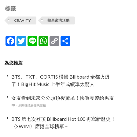
標籤
CRAVITY
韓星來港活動
Facebook
Twitter
Line
WhatsApp
Copy
分
Link
享
為您推薦
BTS、TXT、CORTIS 橫掃 Billboard 全都火爆
了！BigHit Music 上半年成績單太驚人
女友看到未來公公頭頂後驚呆！快買養髮給男友
PR・新聞熱議養髮洗髮精
BTS 第七次登頂 Billboard Hot 100 再寫新歷史！
〈SWIM〉席捲全球榜單～