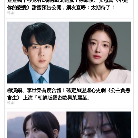
你的戀愛》甜蜜預告公開，網友直呼：太期待了！
韓劇
柳演錫、李世榮首度合體！確定加盟虐心史劇《公主貪戀
書生》 上演「朝鮮版羅密歐與茱麗葉」
韓劇