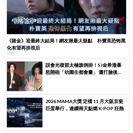
《賭金》迎最終大結局！網友揪最大疑點 朴寶英恐怖黑
化有望再拚視后
韓劇
誤會光復節太極旗倒掛！SJ金希澈暴
怒開砲「幼園生都會畫」 遭打臉後火
速道歉：是我蠢
2026 MAMA大獎 定檔 11 月大阪京瓷
巨蛋舉行，連續兩天點燃 K-POP 狂熱