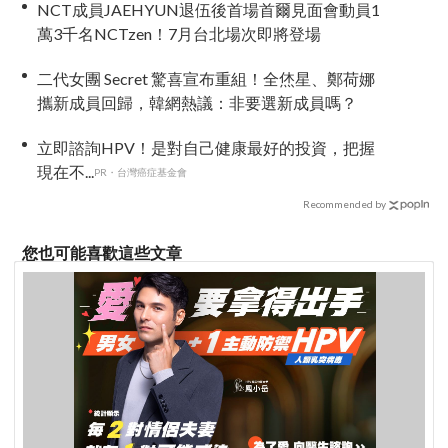
NCT成員JAEHYUN退伍後首場首爾見面會動員1
萬3千名NCTzen！7月台北場次即將登場
二代女團 Secret 驚喜宣布重組！全烋星、鄭荷娜
攜新成員回歸，韓網熱議：非要選新成員嗎？
立即諮詢HPV！是對自己健康最好的投資，把握
現在不...
PR・台灣癌症基金會
Recommended by
您也可能喜歡這些文章