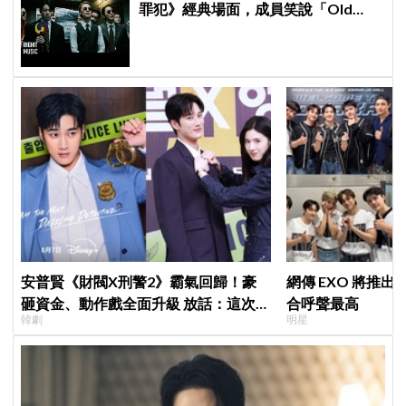
罪犯》經典場面，成員笑說「Old
BTS」的造型最難忘
安普賢《財閥X刑警2》霸氣回歸！豪
網傳 EXO 將推
砸資金、動作戲全面升級 放話：這次要
合呼聲最高
韓劇
明星
超越第一季