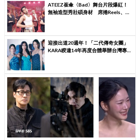
ATEEZ崔傘〈Bad〉舞台片段爆紅！
無袖造型秀壯碩身材 席捲Reels、
Shorts演算法
迎接出道20週年！「二代傳奇女團」
KARA睽違14年再度合體舉辦台灣專場
見面會～