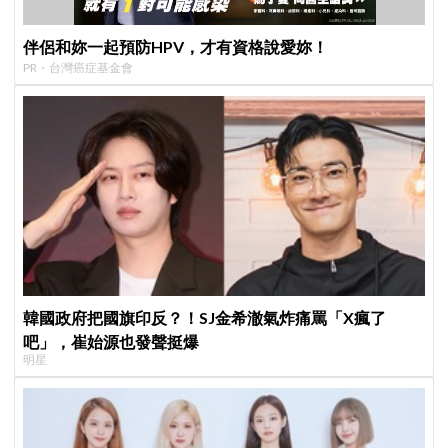
伴侶和妳一起預防HPV，才有資格說愛妳！
PR・台灣癌症基金會
韓國政府把國旗印反？！SJ金希澈氣炸痛罵「X瘋了
吧」，崔始源也發聲挺爆
明星