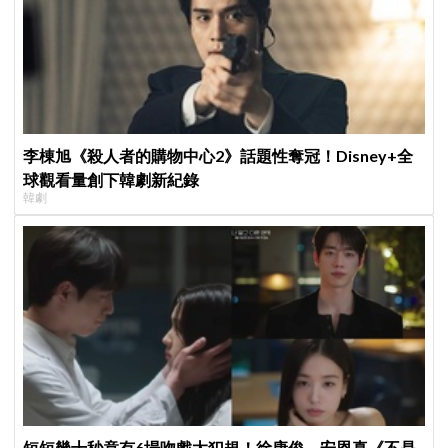
李棟旭《殺人者的購物中心2》話題性奪冠！Disney+全
球觀看量創下韓劇新紀錄
韓劇
短短幾十秒竟有6場吻戲太犯規！徐康俊、安恩真《不是