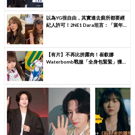
絲陪伴
以為YG很自由，其實連去廁所都要經
紀人許可！2NE1 Dara坦言：「當年
超羨慕少女時代」
【有片】不再比拼露肉！崔叡娜
Waterbomb戰服「全身包緊緊」獲好
評，逆向操作炸翻全場：根本福音戰
士