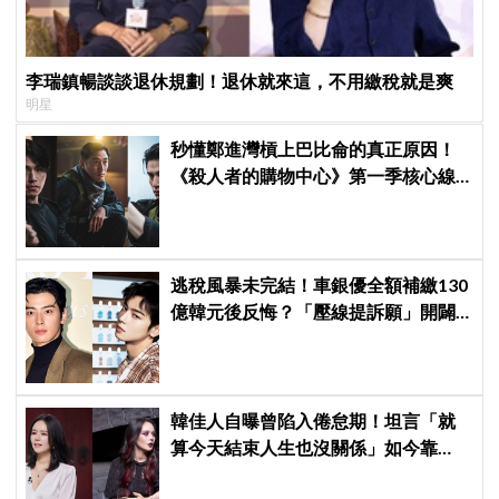
李瑞鎮暢談談退休規劃！退休就來這，不用繳稅就是爽
明星
秒懂鄭進灣槓上巴比侖的真正原因！
《殺人者的購物中心》第一季核心線
索快速複習
逃稅風暴未完結！車銀優全額補繳130
億韓元後反悔？「壓線提訴願」開闢
稅務第二戰場
韓佳人自曝曾陷入倦怠期！坦言「就
算今天結束人生也沒關係」如今靠
YouTube重拾生活樂趣