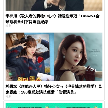
李棟旭《殺人者的購物中心2》話題性奪冠！Disney+全
球觀看量創下韓劇新紀錄
韓劇
朴恩斌《超能路人甲》搞怪少女→《毛骨悚然的戀愛》見
鬼霸總！180度反差演技獲讚「信看演員」
韓劇