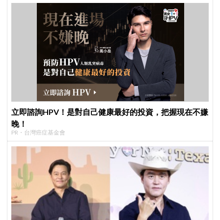
立即諮詢HPV！是對自己健康最好的投資，把握現在不嫌
晚！
PR・台灣癌症基金會