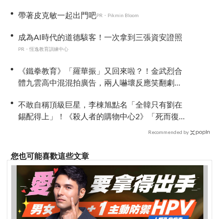
能救你
帶著皮克敏一起出門吧
PR・Pikmin Bloom
成為AI時代的道德駭客！一次拿到三張資安證照
PR・恆逸教育訓練中心
《鐵拳教育》「羅華振」又回來啦？！金武烈合
體九雲高中混混拍廣告，兩人嚇壞反應笑翻劇
迷：根本番外篇！
不敢自稱頂級巨星，李棟旭點名「全韓只有劉在
錫配得上」！《殺人者的購物中心2》「死而復
生」攜手金慧峻反擊，放話努力凍齡「拚第3季」
Recommended by
您也可能喜歡這些文章