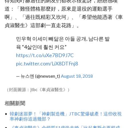
得知閔旴赫過往的網友們都表示很驚訝，紛紛感嘆
道：「難怪體格那麼好，原來是退役的運動選手
啊」、「過往既精彩又坎坷」、「希望他能憑著《車
貞淑醫生》這部劇一直走花路」。
민우혁 이세미 빼닮은 아들 공개, 남다른 발
육 “4살인데 훨씬 커요”
https://t.co/uXe7BD9J7C
pic.twitter.com/LiX8DTFnj8
— 뉴스엔 (@newsen_t)
August 18, 2018
（封面圖源：jtbc《車貞淑醫生》）
相關新聞
韓劇迷噩夢！「神劇製造機」JTBC驚爆破產！這些收視
率神劇你追過幾部？
《車貞淑醫生》金炳哲51歲尚未婚「比起奧斯卡更想成