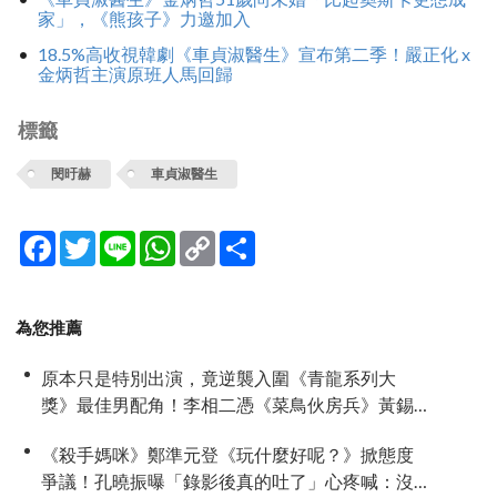
家」，《熊孩子》力邀加入
18.5%高收視韓劇《車貞淑醫生》宣布第二季！嚴正化 x
金炳哲主演原班人馬回歸
標籤
閔旴赫
車貞淑醫生
Facebook
Twitter
Line
WhatsApp
Copy
分
Link
享
為您推薦
原本只是特別出演，竟逆襲入圍《青龍系列大
獎》最佳男配角！李相二憑《菜鳥伙房兵》黃錫
浩寫下「最強特別出演」傳奇
《殺手媽咪》鄭準元登《玩什麼好呢？》掀態度
爭議！孔曉振曝「錄影後真的吐了」心疼喊：沒