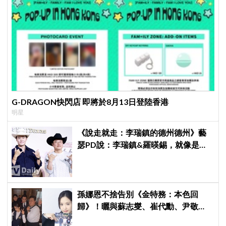
G-DRAGON快閃店 即將於8月13日登陸香港
明星
《說走就走：李瑞鎮的德州德州》藝
瑟PD說：李瑞鎮&羅暎錫，就像是浪
漫喜劇的男女主角一樣XD
孫娜恩不捨告別《金特務：本色回
歸》！曬與蘇志燮、崔代勳、尹敬
浩、朱相昱暖心合照，感謝劇組與粉