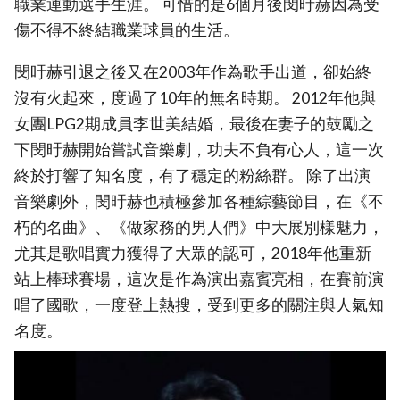
職業運動選手生涯。 可惜的是6個月後閔旴赫因為受
傷不得不終結職業球員的生活。
閔旴赫引退之後又在2003年作為歌手出道，卻始終
沒有火起來，度過了10年的無名時期。 2012年他與
女團LPG2期成員李世美結婚，最後在妻子的鼓勵之
下閔旴赫開始嘗試音樂劇，功夫不負有心人，這一次
終於打響了知名度，有了穩定的粉絲群。 除了出演
音樂劇外，閔旴赫也積極參加各種綜藝節目，在《不
朽的名曲》、《做家務的男人們》中大展別樣魅力，
尤其是歌唱實力獲得了大眾的認可，2018年他重新
站上棒球賽場，這次是作為演出嘉賓亮相，在賽前演
唱了國歌，一度登上熱搜，受到更多的關注與人氣知
名度。