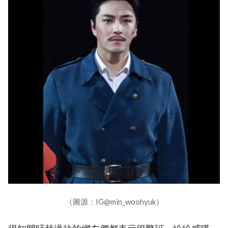
（圖源：IG@min_woohyuk）