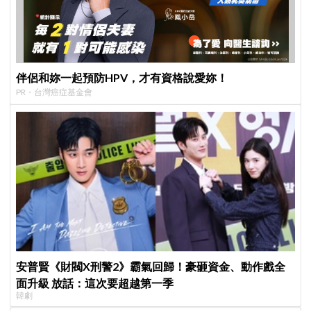
伴侶和妳一起預防HPV，才有資格說愛妳！
PR・台灣癌症基金會
安普賢《財閥X刑警2》霸氣回歸！豪砸資金、動作戲全
面升級 放話：這次要超越第一季
韓劇