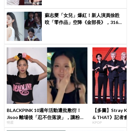
蘇志燮「女兒」爆紅！新人演員徐貹
旼「零作品」空降《金部長》，316萬
舊片被挖出網驚呆：星味藏不住！
BLACKPINK 10週年活動遭批敷衍！
【多圖】Stray K
Jisoo 離場後「忍不住落淚」，讓粉絲
& THAT》記者
明星
KPOP
看了好心疼
滿自信，預告「以