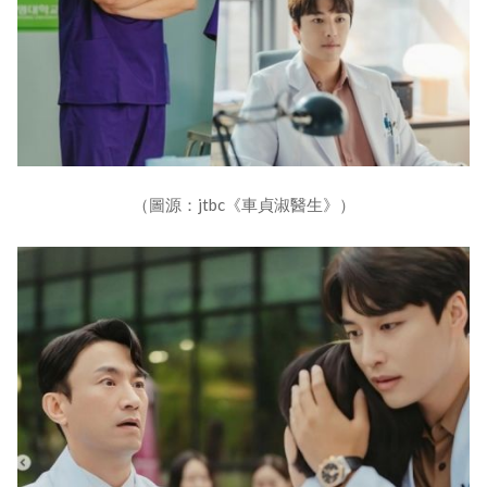
（圖源：jtbc《車貞淑醫生》）