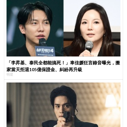
樂圈
「李昇基、泰民全都能搞死！」車佳媛狂言錄音曝光，搬
家當天拒退105億保證金、糾紛再升級
明星