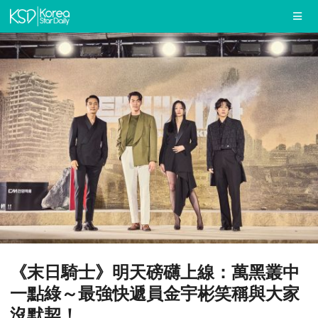
《末日騎士》明天磅礴上線：萬黑叢中
一點綠～最強快遞員金宇彬笑稱與大家
沒默契！