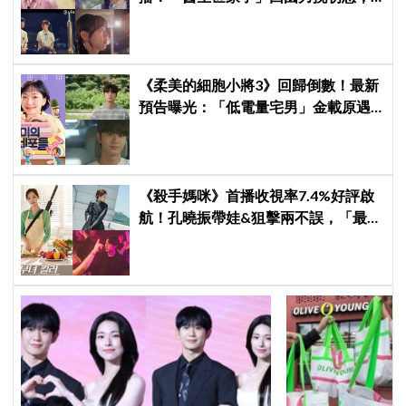
「破鏡難圓」回憶殺引發全網現實共
鳴
《柔美的細胞小將3》回歸倒數！最新
預告曝光：「低電量宅男」金載原遇
到金高銀電量回升，姐弟戀火花讓人
期待爆棚
《殺手媽咪》首播收視率7.4%好評啟
航！孔曉振帶娃&狙擊兩不誤，「最狂
雙重生活」與老公明追暗躲