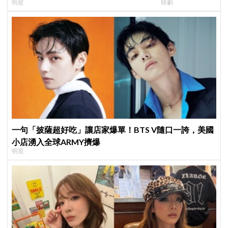
明星
韓劇
看了好心疼
行，慶祝亮眼成績
一句「披薩超好吃」讓店家爆單！BTS V隨口一誇，美國
小店湧入全球ARMY擠爆
明星