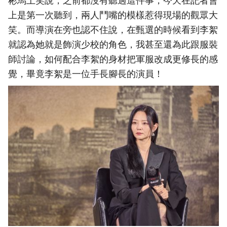
彬馬上笑說，之前都沒有聽過這件事，今天在記者會
上是第一次聽到，兩人鬥嘴的模樣惹得現場的觀眾大
笑。而導演在旁也認不住說，在甄選的時候看到李絮
就認為她就是飾演少校的角色，我甚至還為此跟服裝
師討論，如何配合李絮的身材把軍服改成更修長的感
覺，畢竟李絮是一位手長腳長的演員！