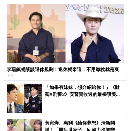
李瑞鎮暢談談退休規劃！退休就來這，不用繳稅就是爽
明星
「如果有妹妹，想介紹給你！」《財
閥X刑警2》安普賢收過的最棒讚美，
連哥哥們都認證的好品格～
黃寅燁、惠利《給你夢想》清新開
播！「醫生世家子」回國力挽初戀，