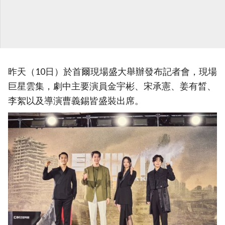
昨天（10日）於首爾現場盛大舉辦發布記者會，現場
巨星雲集，劇中主要演員金宇彬、宋承憲、姜有晳、
李絮以及導演曹義錫皆盛裝出席。