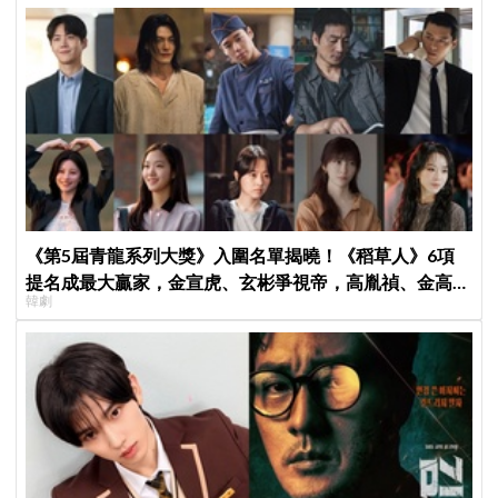
《第5屆青龍系列大獎》入圍名單揭曉！《稻草人》6項
提名成最大贏家，金宣虎、玄彬爭視帝，高胤禎、金高銀
韓劇
角逐視后！