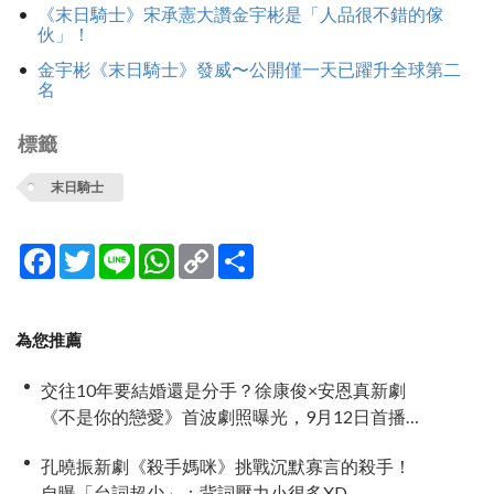
《末日騎士》宋承憲大讚金宇彬是「人品很不錯的傢
伙」！
金宇彬《末日騎士》發威〜公開僅一天已躍升全球第二
名
標籤
末日騎士
Facebook
Twitter
Line
WhatsApp
Copy
分
Link
享
為您推薦
交往10年要結婚還是分手？徐康俊×安恩真新劇
《不是你的戀愛》首波劇照曝光，9月12日首播引
期待
孔曉振新劇《殺手媽咪》挑戰沉默寡言的殺手！
自曝「台詞超少」：背詞壓力小很多XD