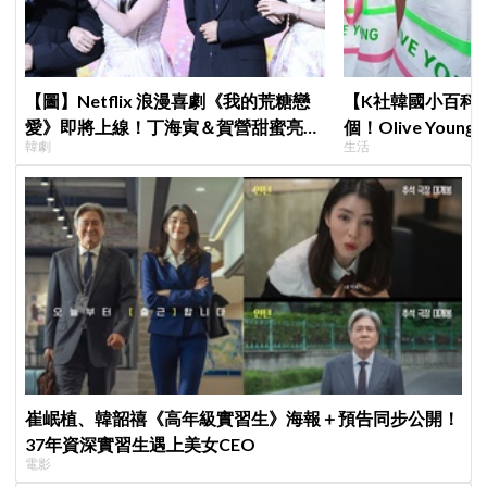
【圖】Netflix 浪漫喜劇《我的荒糖戀
【K社韓國小百科】
愛》即將上線！丁海寅＆賀營甜蜜亮相
個！Olive Yo
韓劇
生活
製作發表會，甜蜜CP化學反應引期待
遊客，機場「人手
崔岷植、韓韶禧《高年級實習生》海報＋預告同步公開！
37年資深實習生遇上美女CEO
電影