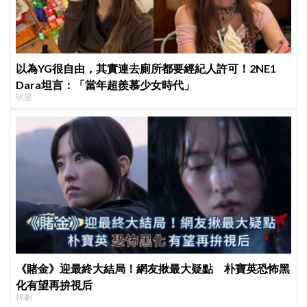
以為YG很自由，其實連去廁所都要經紀人許可！2NE1
Dara坦言：「當年超羨慕少女時代」
明星
《賭金》迎最終大結局！網友揪最大疑點 朴寶英恐怖黑
化有望再拚視后
韓劇