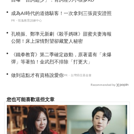
成為AI時代的道德駭客！一次拿到三張資安證照
PR・恆逸教育訓練中心
孔曉振、鄭準元新劇《殺手媽咪》甜蜜夫妻海報
公開！床上深情對望卻藏驚人秘密
《鐵拳教育》第二季確定啟動，原著還有「未爆
彈」等著拍！金武烈不排除「打更大」
做到這點才有資格說愛你
PR・台灣癌症基金會
Recommended by
您也可能喜歡這些文章