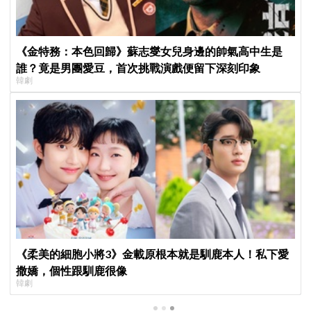
《金特務：本色回歸》蘇志燮女兒身邊的帥氣高中生是
誰？竟是男團愛豆，首次挑戰演戲便留下深刻印象
韓劇
《柔美的細胞小將3》金載原根本就是馴鹿本人！私下愛
撒嬌，個性跟馴鹿很像
韓劇