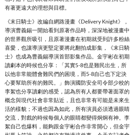
有著更遠大的理想與目標。
《末日騎士》改編自網路漫畫《Delivery Knight》，
導演曹義錫一開始看到原著作品時，深深地被漫畫中
的世界觀所吸引，且原著漫畫在初期就受到許多粉絲
喜愛，也讓導演更堅定要將此翻拍成影集，《末日騎
士》也成為曹義錫導演首部影集作品。金宇彬在初期
讀劇本的時候也分享：「其實5-8也是難民出生，所
以他非常能體會難民們的困境，而5-8自己也下定決
心要幫助所有的難民。」飾演國防安全司令部少校的
李絮也分享讀劇的感受，認為所有人都要帶著面罩的
概念與現代社會非常貼近，且也非常有可能是未來生
活的樣貌；不過也因為如此，所有演員必須透過眼睛
交流，對戲的時候每個人的眼睛都變得炯炯有神。李
絮自己也爆料，能夠跟金宇彬合作非常開心，但金宇