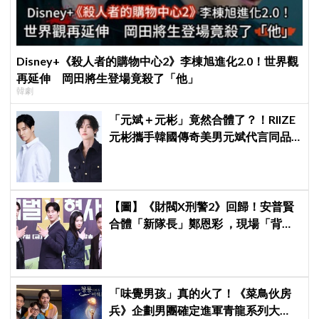
Disney+《殺人者的購物中心2》李棟旭進化2.0！世界觀
再延伸 岡田將生登場竟殺了「他」
韓劇
「元斌＋元彬」竟然合體了？！RIIZE
元彬攜手韓國傳奇美男元斌代言同品
牌，韓網瘋喊：兩個帥哥來了！
【圖】《財閥X刑警2》回歸！安普賢
合體「新隊長」鄭恩彩 ，現場「背靠
背比槍」霸氣爆棚
「味覺男孩」真的火了！《菜鳥伙房
兵》企劃男團確定進軍青龍系列大