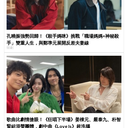
孔曉振強勢回歸！《殺手媽咪》挑戰「職場媽媽×神秘殺
手」雙重人生，與鄭準元展開反差夫妻線
韓劇
歌曲比劇情搶眼！《狂唱下半場》姜棟元、嚴泰九、朴智
賢組混聲團體，劇中曲《Love Is》超洗腦