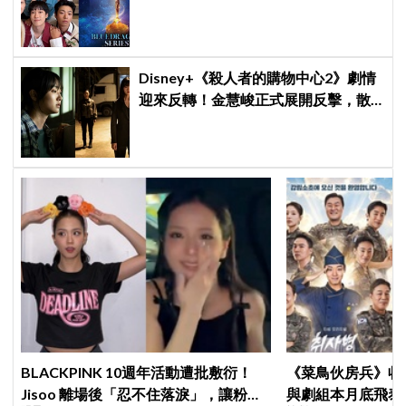
獎，7月登台火熱開唱！
Disney+《殺人者的購物中心2》劇情
迎來反轉！金慧峻正式展開反擊，散
發「叔叔李棟旭」般強大氣場
BLACKPINK 10週年活動遭批敷衍！
《菜鳥伙房兵》收
Jisoo 離場後「忍不住落淚」，讓粉絲
與劇組本月底飛泰