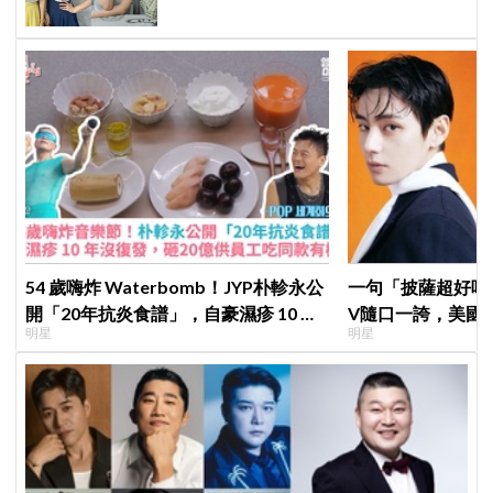
54 歲嗨炸 Waterbomb！JYP朴軫永公
一句「披薩超好吃
開「20年抗炎食譜」，自豪濕疹 10 年
V隨口一誇，美國
明星
明星
沒復發、砸20億供員工吃同款有機餐
擠爆