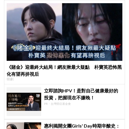
《賭金》迎最終大結局！網友揪最大疑點 朴寶英恐怖黑
化有望再拚視后
韓劇
立即諮詢HPV！是對自己健康最好的
投資，把握現在不嫌晚！
PR・台灣癌症基金會
惠利揭開女團Girls' Day時期辛酸史：