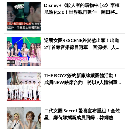
Disney+《殺人者的購物中心2》李棟
旭進化2.0！世界觀再延伸 岡田將生
登場竟殺了「他」
逆襲女團RESCENE終於熬出頭！出道
2年首奪音樂節目冠軍 音源榜、人氣
雙雙爆發
THE BOYZ簽約新廠牌續團體活動！
成員NEW缺席合約 將以9人體制重
啟新篇章
二代女團 Secret 驚喜宣布重組！全烋
星、鄭荷娜攜新成員回歸，韓網熱
議：非要選新成員嗎？