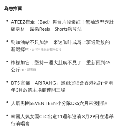
為您推薦
ATEEZ崔傘〈Bad〉舞台片段爆紅！無袖造型秀壯
碩身材 席捲Reels、Shorts演算法
到加油站不只加油 來速咖啡成爲上班通勤族的
新選擇
PR・台灣中油股份有限公司
檸檬加它，堅持一週大肚腩不見了，重新回到45
公斤
PR・新素簡
BTS 宣佈「ARIRANG」巡迴演唱會香港站詳情 明
年3月啟德主場館連開三場
人氣男團SEVENTEEN小分隊DxS六月來澳開唱
韓國人氣女團CLC出道11週年巡演 8月29日在港舉
行演唱會