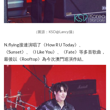
（圖源：KSD@Lancy攝）
N.flying接連演唱了《How R U Today》、
《Sunset》、《I Like You》、《Fate》等多首歌曲，
最後以《Rooftop》為今次澳門巡演作結。