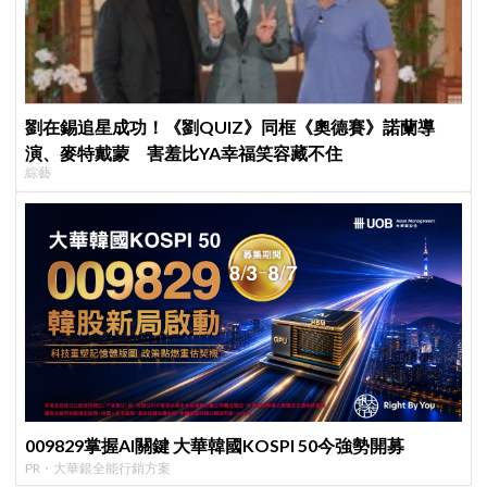
劉在錫追星成功！《劉QUIZ》同框《奧德賽》諾蘭導
演、麥特戴蒙 害羞比YA幸福笑容藏不住
綜藝
009829掌握AI關鍵 大華韓國KOSPI 50今強勢開募
PR・大華銀全能行銷方案