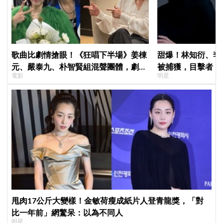
歌曲比劇情搶眼！《狂唱下半場》姜棟
甜爆！林知衍、李
元、嚴泰九、朴智賢組混聲團體，劇中
被捕獲，目擊者：
電影
明星
曲《Love Is》超洗腦
甩肉17公斤大變樣！金敏荷瘦成紙片人登青龍獎，「對
比一年前」網驚呆：以為不同人
明星