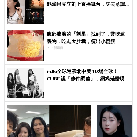
點滴吊完立刻上直播舞台，失去意識
仍硬撐完表演
腹部脂肪的「剋星」找到了，常吃這
幾物，吃走大肚囊，瘦出小蠻腰
PR・新素簡
i-dle全球巡演北中美 10 場全砍！
CUBE 認「條件調整」，網揭殘酷現
實：燃油費狂飆恐引發 K-Pop 棄美
潮？