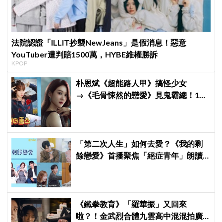
法院認證「ILLIT抄襲NewJeans」是假消息！惡意
YouTuber遭判賠1500萬，HYBE維權勝訴
KPOP
朴恩斌《超能路人甲》搞怪少女
→《毛骨悚然的戀愛》見鬼霸總！180
度反差演技獲讚「信看演員」
「第二次人生」如何去愛？《我的剩
餘戀愛》首播聚焦「絕症青年」朗讀
日記全場淚崩，初見面竟「撞見舊
識」！
《鐵拳教育》「羅華振」又回來
啦？！金武烈合體九雲高中混混拍廣