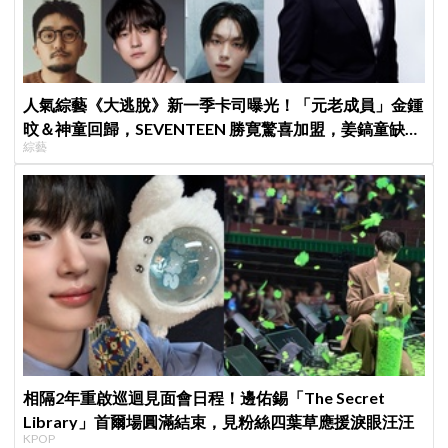
人氣綜藝《大逃脫》新一季卡司曝光！「元老成員」金鍾
旼＆神童回歸，SEVENTEEN 勝寛驚喜加盟，姜鎬童缺席
綜藝
成最大焦點
相隔2年重啟巡迴見面會日程！邊佑錫「The Secret
Library」首爾場圓滿結束，見粉絲四葉草應援淚眼汪汪
KPOP