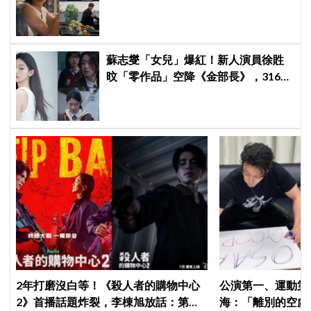
告，兩人嚇壞反應笑翻劇迷：根本番
外篇！
蘇志燮「女兒」爆紅！新人演員徐貹
旼「零作品」空降《金部長》，316萬
舊片被挖出網驚呆：星味藏不住！
2年打磨沒白等！《殺人者的購物中心
公演第一、運動第二！S
2》首播話題炸裂，李棟旭放話：第三
海：「離別的空虛