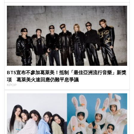
BTS宣布不參加葛萊美！抵制「最佳亞洲流行音樂」新獎
項 葛萊美火速回應仍難平息爭議
KPOP