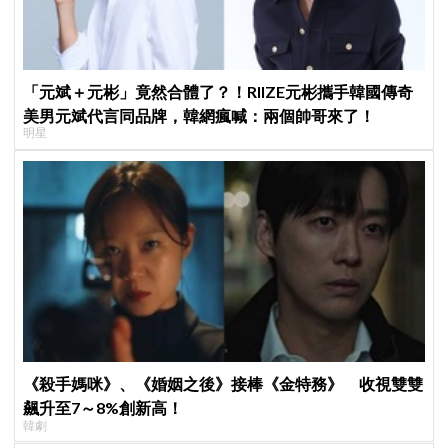
「元斌＋元彬」竟然合體了？！RIIZE元彬攜手韓國傳奇
美男元斌代言同品牌，韓網瘋喊：兩個帥哥來了！
明星
《殺手媽咪》、《婚姻之後》接棒《金特務》 收視雙雙
飆升至7～8%創新高！
韓劇