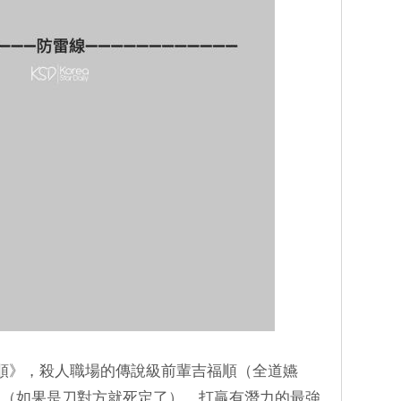
影《格殺福順》，殺人職場的傳說級前輩吉福順（全道嬿
痕（如果是刀對方就死定了），打贏有潛力的最強