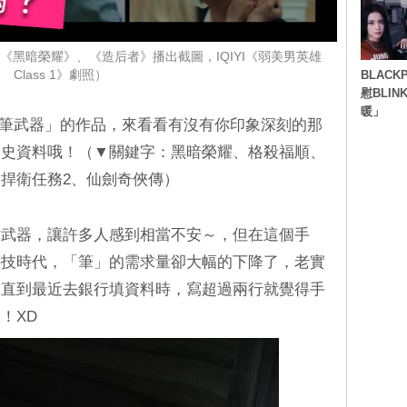
》、《黑暗榮耀》、《造后者》播出截圖，IQIYI《弱美男英雄
BLACK
Class 1》劇照）
慰BLI
暖」
筆武器」的作品，來看看有沒有你印象深刻的那
歷史資料哦！（▼關鍵字：黑暗榮耀、格殺福順、
捍衛任務2、仙劍奇俠傳）
作武器，讓許多人感到相當不安～，但在這個手
科技時代，「筆」的需求量卻大幅的下降了，老實
，直到最近去銀行填資料時，寫超過兩行就覺得手
！XD