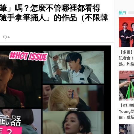
筆」嗎？怎麼不管哪裡都看得
熱門
隨手拿筆捅人」的作品（不限韓
4
【多圖】S
記者會
熱」炸
【K社韓
Youn
個」成