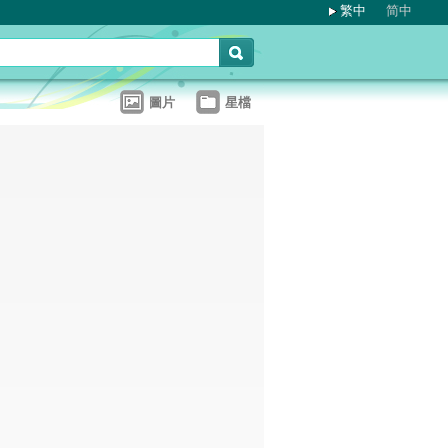
繁中
简中
圖片
星檔