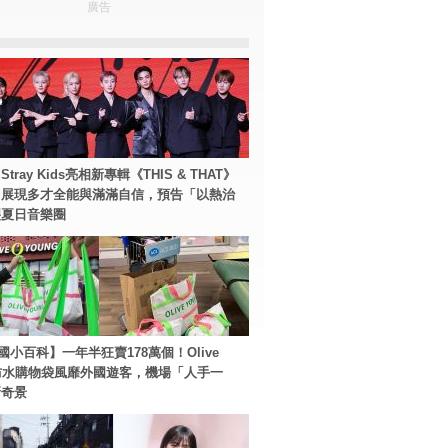
廣告
tray Kids亮相新專輯《THIS & THAT》
！展現多才全能與滿滿自信，預告「以熱治
裂夏日音樂圈
國小百科】一年半狂賣178萬個！Olive
g防水購物袋風靡外國遊客，機場「人手一
新奇景