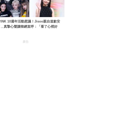
PINK 10週年活動惹議！Jisoo親自道歉安
NK，真摯心聲讓韓網直呼：「看了心裡好
廣告