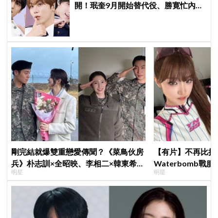
開！珉奎9月開始替代役、勝寛忙內
DINO軍樂隊10月入伍
剛完結就爆雙重戀愛傳聞？《菜鳥伙房
【有片】不再比拼
兵》朴志訓×全昭映、李相二×韓東希遭
Waterbomb
明星
明星
傳交往，導演發聲：不要造假
評，逆向操作炸翻