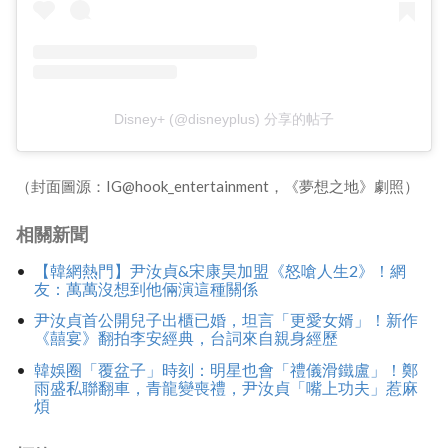
Disney+ (@disneyplus) 分享的帖子
（封面圖源：IG@hook_entertainment，《夢想之地》劇照）
相關新聞
【韓網熱門】尹汝貞&宋康昊加盟《怒嗆人生2》！網
友：萬萬沒想到他倆演這種關係
尹汝貞首公開兒子出櫃已婚，坦言「更愛女婿」！新作
《囍宴》翻拍李安經典，台詞來自親身經歷
韓娛圈「覆盆子」時刻：明星也會「禮儀滑鐵盧」！鄭
雨盛私聯翻車，青龍變喪禮，尹汝貞「嘴上功夫」惹麻
煩