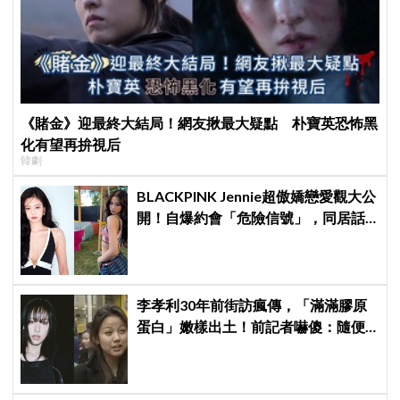
《賭金》迎最終大結局！網友揪最大疑點 朴寶英恐怖黑
化有望再拚視后
韓劇
BLACKPINK Jennie超傲嬌戀愛觀大公
開！自爆約會「危險信號」，同居話
題曖昧喊卡留懸念
李孝利30年前街訪瘋傳，「滿滿膠原
蛋白」嫩樣出土！前記者嚇傻：隨便
選到傳奇