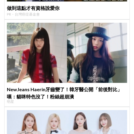
做到這點才有資格說愛你
PR・台灣癌症基金會
NewJeans Haerin牙齒變了！韓牙醫公開「前後對比」
嘆：貓咪特色沒了！粉絲超崩潰
明星