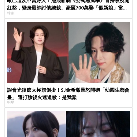
歐巴這次不當好人！池晟新劇《公寓黑風暴》首播收視開
紅盤，變身最帥討債總裁、豪砸700萬娶「假新娘」當眾
韓劇
激吻！
誤會光復節太極旗倒掛！SJ金希澈暴怒開砲「幼園生都會
畫」 遭打臉後火速道歉：是我蠢
明星