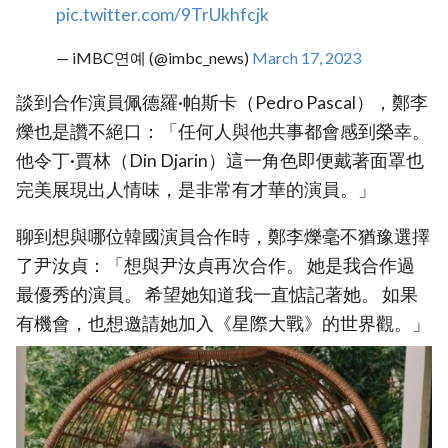
pic.twitter.com/9TrUkhfcjk
— iMBC연예 (@imbc_news)
March 17, 2023
談到合作演員佩德羅·帕斯卡（Pedro Pascal），鄭李
爍也是讚不絕口：「任何人與他共事都會感到榮幸。
他令丁·賈林（Din Djarin）這一角色即便戴著面罩也
完美展現出人情味，是非常有才華的演員。」
聊到想與哪位韓國演員合作時，鄭李爍毫不猶豫選擇
了尹汝貞：「想與尹汝貞再次合作。 她是我合作過
最優秀的演員。 希望她知道我一直惦記著她。 如果
有機會，也想邀請她加入《星際大戰》的世界觀。」