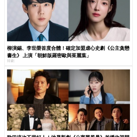
柳演錫、李世榮首度合體！確定加盟虐心史劇《公主貪戀
書生》 上演「朝鮮版羅密歐與茱麗葉」
韓劇