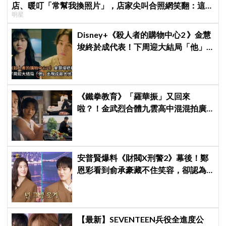
店、暖叮「常幫我換照片」，店家尖叫合照網笑翻：這輩
明星
子不能脫粉了
Disney+《殺人者的購物中心2 》金慧
埈終於成代表！下周迎大結局「他」
出現成最大伏筆
《鐵拳教育》「羅華振」又回來
啦？！金武烈合體九雲高中混混拍廣
告，兩人嚇壞反應笑翻劇迷：根本番
外篇！
安普賢爆料《財閥X刑警2》幕後！鄭
恩彩看到俞承豪藏不住笑容，卻認為
安普賢只是「搞笑男」
【最新】SEVENTEEN兵役全進度公