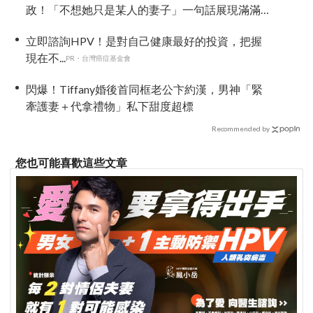
政！「不想她只是某人的妻子」一句話展現滿滿
尊重與愛
立即諮詢HPV！是對自己健康最好的投資，把握
現在不...
PR・台灣癌症基金會
閃爆！Tiffany婚後首同框老公卞約漢，男神「緊
牽護妻＋代拿禮物」私下甜度超標
Recommended by
您也可能喜歡這些文章