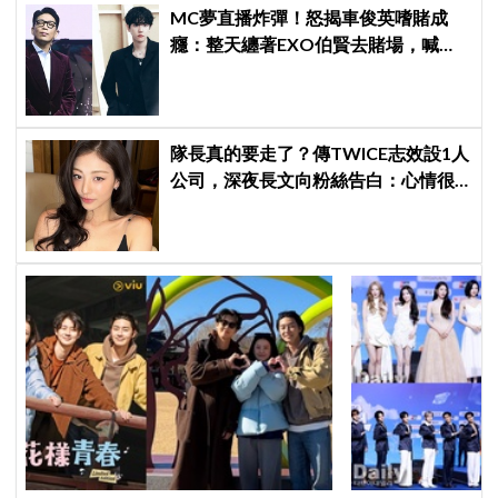
MC夢直播炸彈！怒揭車俊英嗜賭成
癮：整天纏著EXO伯賢去賭場，喊話
「伯賢啊，男人就是要會賭」
隊長真的要走了？傳TWICE志效設1人
公司，深夜長文向粉絲告白：心情很
沉重