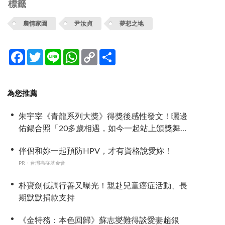
標籤
農情家園
尹汝貞
夢想之地
Facebook
Twitter
Line
WhatsApp
Copy
分
Link
享
為您推薦
朱宇宰《青龍系列大獎》得獎後感性發文！曬邊
佑錫合照「20多歲相遇，如今一起站上頒獎舞
台」
伴侶和妳一起預防HPV，才有資格說愛妳！
PR・台灣癌症基金會
朴寶劍低調行善又曝光！親赴兒童癌症活動、長
期默默捐款支持
《金特務：本色回歸》蘇志燮難得談愛妻趙銀