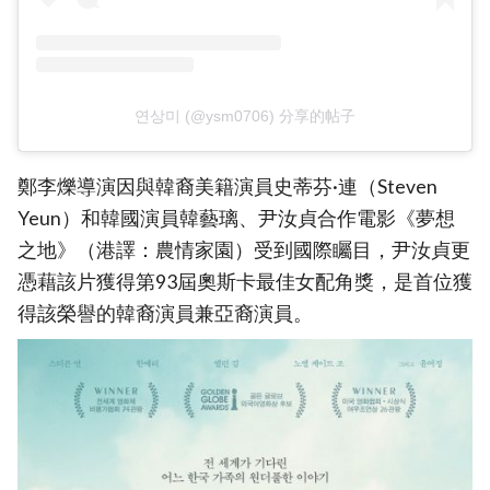
연상미 (@ysm0706) 分享的帖子
鄭李爍導演因與韓裔美籍演員史蒂芬·連（Steven
Yeun）和韓國演員韓藝璃、尹汝貞合作電影《夢想
之地》（港譯：農情家園）受到國際矚目，尹汝貞更
憑藉該片獲得第93屆奧斯卡最佳女配角獎，是首位獲
得該榮譽的韓裔演員兼亞裔演員。