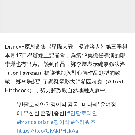
Disney+原創劇集《星際大戰：曼達洛人》第三季與
本月17日舉辦線上記者會，為第19集擔任導演的鄭
李爍也有出席。 談到作品，鄭李爍表示編劇強法洛
（Jon Favreau）提議他加入對心儀作品類型的致
敬，鄭李爍想到了懸疑電影大師希區考克（Alfred
Hitchcock），努力將致敬自然地融入劇中。
'만달로리안3' 정이삭 감독, '미나리' 윤여정
에 무한한 존경 [종합]
#만달로리안
#Mandalorian
#정이삭
#스타워즈
https://t.co/GFAkPHckAa