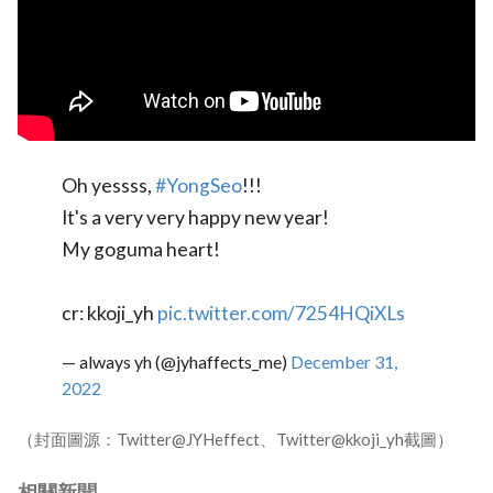
Oh yessss,
#YongSeo
!!!
It's a very very happy new year!
My goguma heart!
cr: kkoji_yh
pic.twitter.com/7254HQiXLs
— always yh (@jyhaffects_me)
December 31,
2022
（封面圖源：Twitter@JYHeffect、Twitter@kkoji_yh截圖）
相關新聞