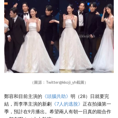
（圖源：Twitter@kkoji_yh截圖）
鄭容和目前主演的
‎《頭腦共助》‎
明（28）日就要完
結，而李準主演的新劇
‎《7人的逃脫》‎
正在拍攝第一
季，預計在9月播出。希望兩人有朝一日真的能合作