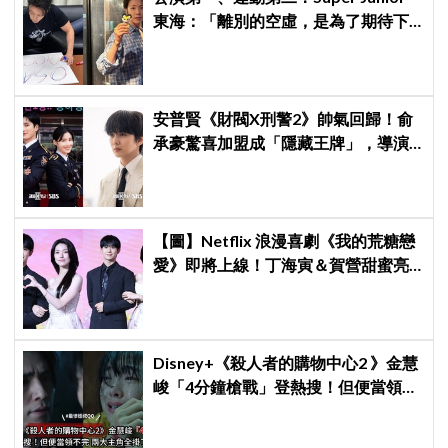
東海：「離別的空虛，是為了期待下
次再見」
安普賢《財閥X刑警2》帥氣回歸！俞
承豪驚喜加盟成「隱藏王牌」，導演
笑曝：太有存在感決定提前登場
【圖】Netflix 浪漫喜劇《我的荒糖戀
愛》即將上線！丁海寅＆賀營甜蜜亮
相製作發表會，甜蜜CP化學反應引期
待
Disney+《殺人者的購物中心2 》金慧
峻「4分鐘槍戰」登熱搜！但便當領不
完兩大主角全掛了⋯