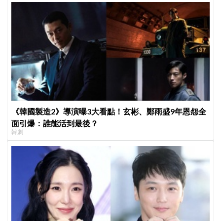
《韓國製造2》導演曝3大看點！玄彬、鄭雨盛9年恩怨全
面引爆：誰能活到最後？
韓劇