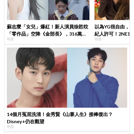
蘇志燮「女兒」爆紅！新人演員徐貹旼
以為YG很自由，
「零作品」空降《金部長》，316萬舊
紀人許可！2NE1 
明星
明星
片被挖出網驚呆：星味藏不住！
羨慕少女時代」
14個月冤屈洗清！金秀賢《山寨人生》接棒復出？
Disney+仍在觀望
明星