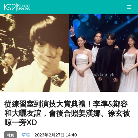
從練習室到演技大賞典禮！李準&鄭容
和大曬友誼，會後合照姜漢娜、徐玄被
晾一旁XD
草莓
2023年2月27日 14:40
韓劇