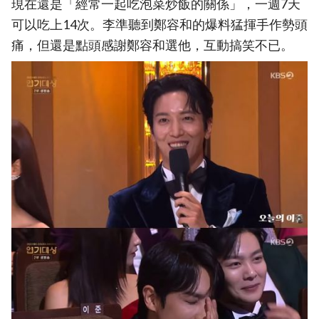
現在還是「經常一起吃泡菜炒飯的關係」，一週7天
可以吃上14次。李準聽到鄭容和的爆料猛揮手作勢頭
痛，但還是點頭感謝鄭容和選他，互動搞笑不已。