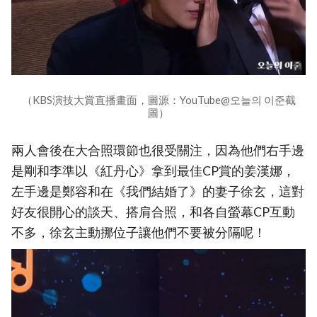
（KBS演技大賞直播畫面，圖源：YouTube@오늘의 이준截
圖）
兩人會後在大合照環節也很受關注，因為他們右手邊
是剛和李準以《紅丹心》拿到最佳CP賞的姜漢娜，
左手邊是鄭容和在《我們結婚了》的妻子徐玄，這對
好友很開心的談天、搭肩合照，和各自螢幕CP互動
不多，徐玄主動挪位子讓他們不要被分隔呢！