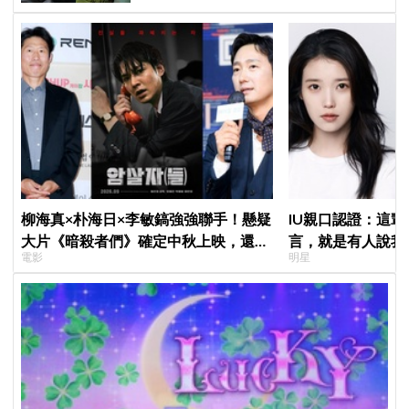
柳海真×朴海日×李敏鎬強強聯手！懸疑
IU親口認證：這
大片《暗殺者們》確定中秋上映，還原
言，就是有人說我
電影
明星
1974韓第一夫人暗殺疑雲