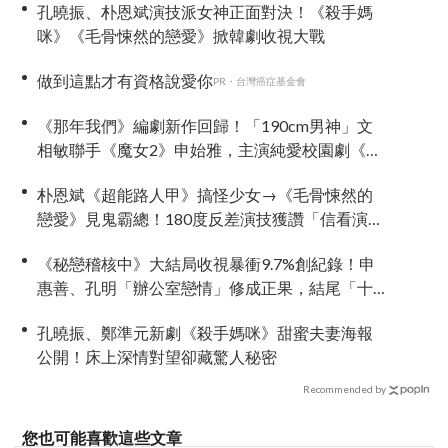
孔曉振、朴恩斌演技派女神正面對決！《殺手媽
咪》《毛骨悚然的戀愛》掀韓劇收視大戰
做到這點才有資格說愛你
PR・台灣癌症基金會
《那年我們》編劇新作回歸！「190cm男神」文
相敏聯手《魔女2》申始雅，主演純愛校園劇《請
勿越牆》
朴恩斌《超能路人甲》搞怪少女→《毛骨悚然的
戀愛》見鬼霸總！180度反差演技獲讚「信看演
員」
《秘戀稽核中》大結局收視暴衝9.7%創紀錄！申
惠善、孔明「辦公室戀情」修成正果，結尾「十
指緊扣」甜到蛀牙
孔曉振、鄭準元新劇《殺手媽咪》甜蜜夫妻海報
公開！床上深情對望卻藏驚人秘密
Recommended by
您也可能喜歡這些文章