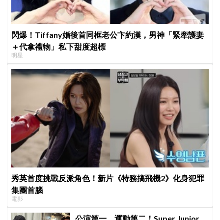
閃爆！Tiffany婚後首同框老公卞約漢，男神「緊牽護妻
＋代拿禮物」私下甜度超標
明星
秀英首度挑戰反派角色！新片《特務搞飛機2》化身犯罪
集團首腦
電影
公演第一、運動第二！Super Junior