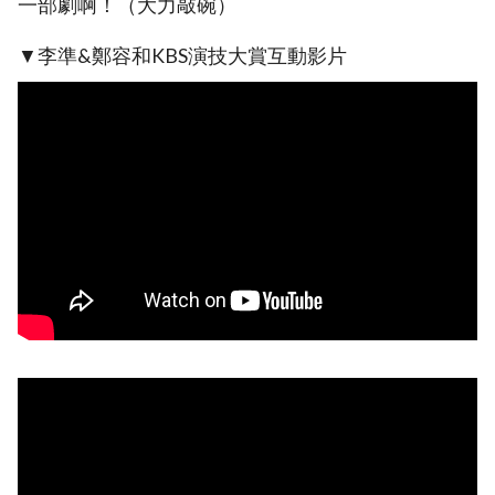
一部劇啊！（大力敲碗）
▼李準&鄭容和KBS演技大賞互動影片