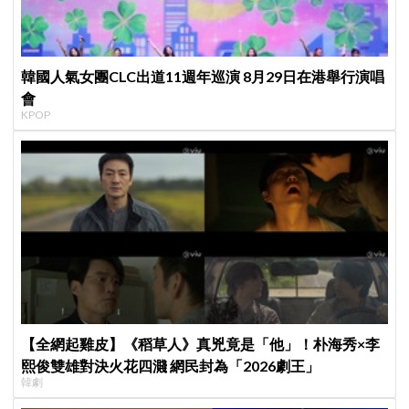
韓國人氣女團CLC出道11週年巡演 8月29日在港舉行演唱
會
KPOP
【全網起雞皮】《稻草人》真兇竟是「他」！朴海秀×李
熙俊雙雄對決火花四濺 網民封為「2026劇王」
韓劇