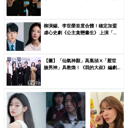
曝光，9月12日首播引期待
柳演錫、李世榮首度合體！確定加盟
虐心史劇《公主貪戀書生》 上演「朝
鮮版羅密歐與茱麗葉」
【圖】「仙氣神顏」高胤禎 X「厭世
臉男神」具教煥！《我的大叔》編劇
新作《努力克服自卑的我們》明首
播，挑戰年度最強療癒作