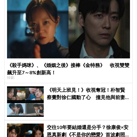
《殺手媽咪》、《婚姻之後》接棒《金特務》 收視雙雙
飆升至7～8%創新高！
韓劇
《明天上班見！》收視奪冠！朴智賢
察覺對徐仁國動了心 撞見他與前妻
同框心好慌
交往10年要結婚還是分手？徐康俊×安
恩真新劇《不是你的戀愛》首波劇照