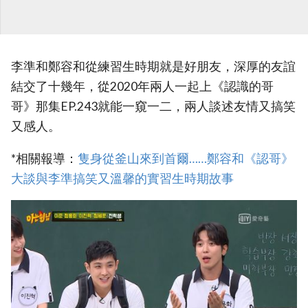
李準和鄭容和從練習生時期就是好朋友，深厚的友誼
結交了十幾年，從2020年兩人一起上《認識的哥
哥》那集EP.243就能一窺一二，兩人談述友情又搞笑
又感人。
*相關報導：
‎隻身從釜山來到首爾……鄭容和《認哥》
大談與李準搞笑又溫馨的實習生時期故事‎