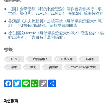
【圖】全新戀綜《我的剩餘戀愛》製作發表會舉行！李
世榮、鄭容和、SEVENTEEN DK、崔叡娜組成主持陣容
姜漢娜《人夫總動員》之後再接《母胎單身戀愛大作戰
2》 活躍Netflix影視、綜藝雙領域開花
徐仁國談Netflix《母胎單身戀愛大作戰2》戀愛秘訣！笑
勸出演者：「告白時千萬別唱歌」
標籤
紅丹心
我們結婚了
紅薯夫婦
鄭容和
李準
徐玄
姜漢娜
2022 KBS演技大賞
Facebook
Twitter
Line
WhatsApp
Copy
分
Link
享
為您推薦