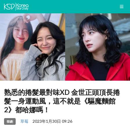
熟悉的捲髮最對味XD 金世正頭頂長捲
髮一身運動風，這不就是《驅魔麵館
2》都哈娜嗎！
草莓
2023年1月30日 09:26
韓劇