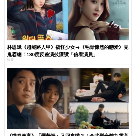
朴恩斌《超能路人甲》搞怪少女→《毛骨悚然的戀愛》見
鬼霸總！180度反差演技獲讚「信看演員」
韓劇
《鐵拳教育》「羅華振」又回來啦？！金武烈合體九雲高