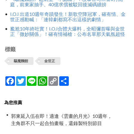
庭，前東家抽手、40億求償被駁回後減碼續拚
I.O.I 出道10週年奇蹟發生！新歌空降冠軍，磪有情、金
世正感動喊：「連韓劇都寫不出這樣的劇情」
尷尬10年終吐實！I.O.I合體大爆料，全昭彌首曝與金世
正「微妙關係」！磪有情補槍：公布名單那天氣氛超怪
標籤
驅魔麵館
金世正
Facebook
Twitter
Line
WhatsApp
Copy
分
Link
享
為您推薦
郭東延入伍在即！適逢《雲畫的月光》10週年，
主角群不只一起合拍畫報，還錄製特別節目