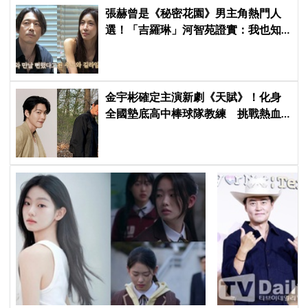
張赫曾是《秘密花園》男主角熱門人
選！「吉羅琳」河智苑證實：我也知
道
金宇彬確定主演新劇《天賦》！化身
全國墊底高中棒球隊教練 挑戰熱血
成長劇