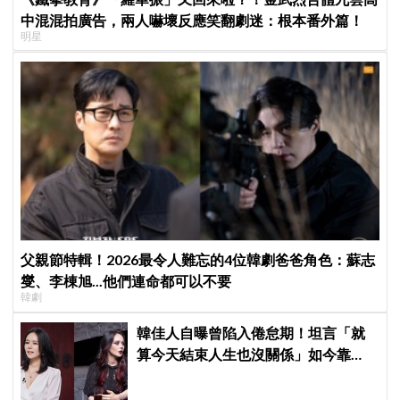
中混混拍廣告，兩人嚇壞反應笑翻劇迷：根本番外篇！
明星
父親節特輯！2026最令人難忘的4位韓劇爸爸角色：蘇志
燮、李棟旭...他們連命都可以不要
韓劇
韓佳人自曝曾陷入倦怠期！坦言「就
算今天結束人生也沒關係」如今靠
YouTube重拾生活樂趣