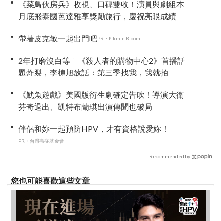
《菜鳥伙房兵》收視、口碑雙收！演員與劇組本
月底飛泰國芭達雅享獎勵旅行，慶祝亮眼成績
帶著皮克敏一起出門吧
PR・Pikmin Bloom
2年打磨沒白等！《殺人者的購物中心2》首播話
題炸裂，李棟旭放話：第三季找我，我就拍
《魷魚遊戲》美國版衍生劇確定告吹！導演大衛
芬奇退出、凱特布蘭琪出演傳聞也破局
伴侶和妳一起預防HPV，才有資格說愛妳！
PR・台灣癌症基金會
Recommended by
您也可能喜歡這些文章