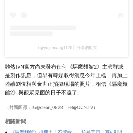
（@yujunsang1128）分享的貼文
雖然tvN官方尚未發布任何《驅魔麵館2》主演群或
是製作訊息，但早有韓媒取得消息今年上檔，再加上
陸續劉俊相與金世正拍攝現場的照片，相信《驅魔麵
館2》與觀眾見面的日子不遠了。
（封面圖源：IG@clean_0828、FB@OCN.TV）
相關新聞
《驅魔麵館》趙炳圭「不認輸」！校暴官司二審8月開