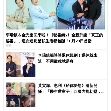
李瑞鎮＆金光奎回來啦！《秘書鎮2》全新升級「真正的
秘書」，這次連明星私生活都包辦！8月28日首播
綜藝
李瑞鎮暢談談退休規劃！退休就來
這，不用繳稅就是爽
黃寅燁、惠利《給你夢想》清新開
播！「醫生世家子」回國力挽初戀，
「破鏡難圓」回憶殺引發全網現實共
鳴