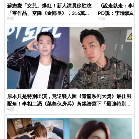
蘇志燮「女兒」爆紅！新人演員徐貹旼
《說走就走：李瑞
「零作品」空降《金部長》，316萬舊
PD說：李瑞鎮&
明星
綜藝
片被挖出網驚呆：星味藏不住！
劇的男女主角一樣
原本只是特別出演，竟逆襲入圍《青龍系列大獎》最佳男
配角！李相二憑《菜鳥伙房兵》黃錫浩寫下「最強特別出
明星
演」傳奇