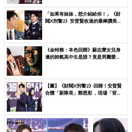
「如果有妹妹，想介紹給你！」《財
閥X刑警2》安普賢收過的最棒讚美，
連哥哥們都認證的好品格～
《金特務：本色回歸》蘇志燮女兒身
邊的帥氣高中生是誰？竟是男團愛
豆，首次挑戰演戲便留下深刻印象
【圖】《財閥X刑警2》回歸！安普賢
合體「新隊長」鄭恩彩 ，現場「背靠
背比槍」霸氣爆棚