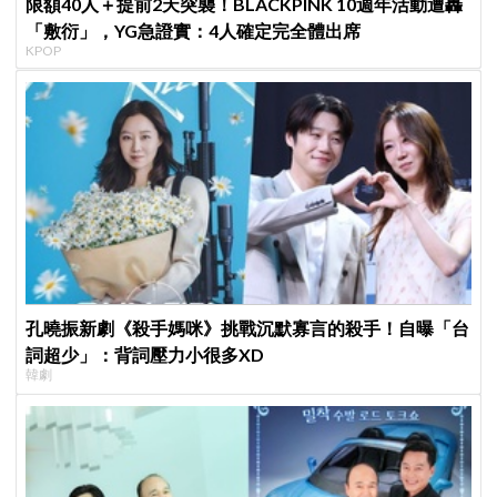
限額40人＋提前2天突襲！BLACKPINK 10週年活動遭轟
「敷衍」，YG急證實：4人確定完全體出席
KPOP
孔曉振新劇《殺手媽咪》挑戰沉默寡言的殺手！自曝「台
詞超少」：背詞壓力小很多XD
韓劇