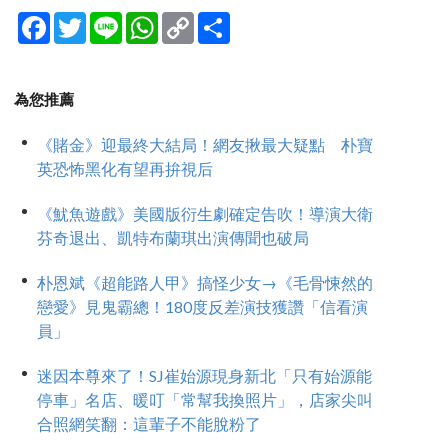
Facebook
Twitter
Line
WhatsApp
Copy
分
Link
享
為您推薦
《賭金》迎最終大結局！網友揪最大疑點 朴寶
英恐怖黑化有望再拚視后
《魷魚遊戲》美國版衍生劇確定告吹！導演大衛
芬奇退出、凱特布蘭琪出演傳聞也破局
朴恩斌《超能路人甲》搞怪少女→《毛骨悚然的
戀愛》見鬼霸總！180度反差演技獲讚「信看演
員」
迷因本尊來了！SJ崔始源現身新北「只有始源能
停車」名店、暖叮「常幫我換照片」，店家尖叫
合照網笑翻：這輩子不能脫粉了