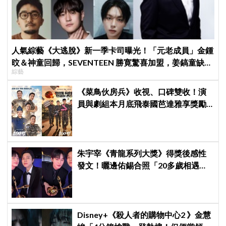
人氣綜藝《大逃脫》新一季卡司曝光！「元老成員」金鍾
旼＆神童回歸，SEVENTEEN 勝寛驚喜加盟，姜鎬童缺席
綜藝
成最大焦點
《菜鳥伙房兵》收視、口碑雙收！演
員與劇組本月底飛泰國芭達雅享獎勵
旅行，慶祝亮眼成績
朱宇宰《青龍系列大獎》得獎後感性
發文！曬邊佑錫合照「20多歲相遇，
如今一起站上頒獎舞台」
Disney+《殺人者的購物中心2 》金慧