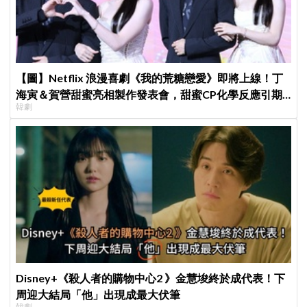
【圖】Netflix 浪漫喜劇《我的荒糖戀愛》即將上線！丁
海寅＆賀營甜蜜亮相製作發表會，甜蜜CP化學反應引期
韓劇
待
Disney+《殺人者的購物中心2 》金慧埈終於成代表！下
周迎大結局「他」出現成最大伏筆
韓劇