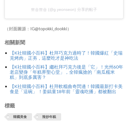
뽀송뾰숑 (@g.yeonseon) 分享的帖子
（封面圖源：IG@topokki_dookki）
相關新聞
【K社韓國小百科】杜拜巧克力過時了！韓國爆紅「史瑞
克烤肉」正夯，這麼吃才是神吃法
【K社韓國小百科】繼杜拜巧克力後是「它」！光州60年
老店變身「年糕界聖心堂」，全韓瘋搶的「南瓜糯米
糕」到底多厲害？
【K社韓國小百科】杜拜軟糯曲奇閃邊！韓國最新打卡美
食是「這碗」 ！姜鎬童18年前「靈魂吃播」都被翻出
標籤
韓國美食
辣炒年糕