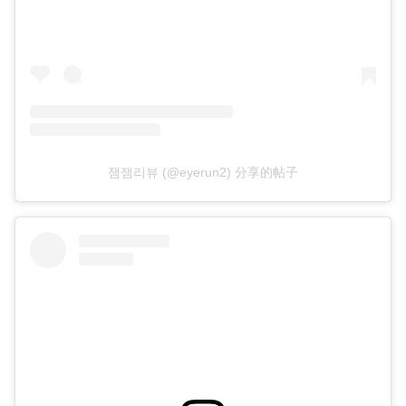
잼잼리뷰 (@eyerun2) 分享的帖子