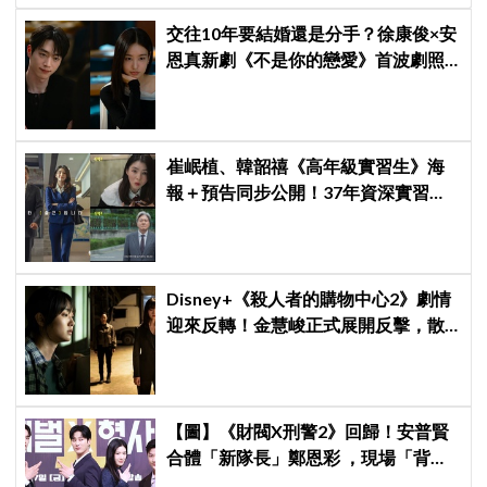
交往10年要結婚還是分手？徐康俊×安
恩真新劇《不是你的戀愛》首波劇照
曝光，9月12日首播引期待
崔岷植、韓韶禧《高年級實習生》海
報＋預告同步公開！37年資深實習生
遇上美女CEO
Disney+《殺人者的購物中心2》劇情
迎來反轉！金慧峻正式展開反擊，散
發「叔叔李棟旭」般強大氣場
【圖】《財閥X刑警2》回歸！安普賢
合體「新隊長」鄭恩彩 ，現場「背靠
背比槍」霸氣爆棚