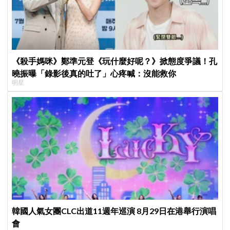
《殺手媽咪》鄭準元登《玩什麼好呢？》掀態度爭議！孔
曉振曝「錄影後真的吐了」心疼喊：沒能救你
明星
韓國人氣女團CLC出道11週年巡演 8月29日在港舉行演唱
會