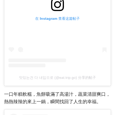
在 Instagram 查看这篇帖子
맛있는건 다 내입으로 (@eat.trip.go) 分享的帖子
一口年糕軟糯，魚餅吸滿了高湯汁，蔬菜清甜爽口，
熱熱辣辣的來上一鍋，瞬間找回了人生的幸福。