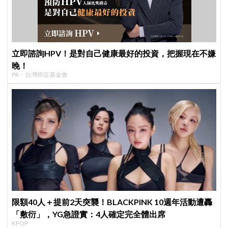
立即諮詢HPV！是對自己健康最好的投資，把握現在不嫌
晚！
PR・台灣癌症基金會
限額40人＋提前2天突襲！BLACKPINK 10週年活動遭轟
「敷衍」，YG急證實：4人確定完全體出席
KPOP