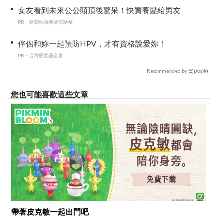
女友看到未來公公頭頂後驚呆！快買養髮給男友
PR・新聞熱議養髮洗髮精
伴侶和妳一起預防HPV，才有資格說愛妳！
PR・台灣癌症基金會
Recommended by
您也可能喜歡這些文章
帶著皮克敏一起出門吧