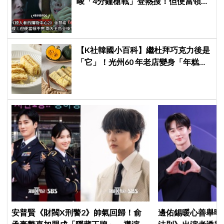
峻「4分鐘槍戰」登熱搜！但便當領不
完兩大主角全掛了⋯
【K社韓國小百科】繼杜拜巧克力後是
「它」！光州60 年老店變身「年糕界
聖心堂」，全韓瘋搶的「南瓜糯米
糕」到底多厲害？
安普賢《財閥X刑警2》帥氣回歸！俞
邊佑錫暖心善舉曝