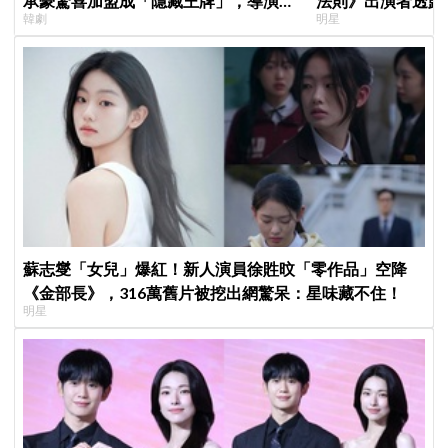
承豪驚喜加盟成「隱藏王牌」，導演笑
法則》出演者透露
韓劇
明星
曝：太有存在感決定提前登場
患者順利完成治療
蘇志燮「女兒」爆紅！新人演員徐貹旼「零作品」空降
《金部長》，316萬舊片被挖出網驚呆：星味藏不住！
明星