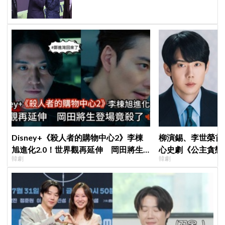
Disney+《殺人者的購物中心2》李棟
柳演錫、李世榮首
旭進化2.0！世界觀再延伸 岡田將生
心史劇《公主貪戀
韓劇
韓劇
登場竟殺了「他」
羅密歐與茱麗葉」