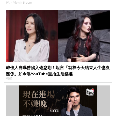
PR・Pikmin Bloom
韓佳人自曝曾陷入倦怠期！坦言「就算今天結束人生也沒
關係」如今靠YouTube重拾生活樂趣
明星