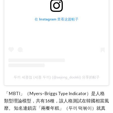
在 Instagram 查看这篇帖子
두끼 세종점 (세종 두끼) (@sejong_dookki) 分享的帖子
「MBTI」（Myers–Briggs Type Indicator）是人格
類型理論模型，共有16種，該人格測試在韓國相當風
靡。 知名連鎖店「兩餐年糕」（두끼 떡볶이）就真