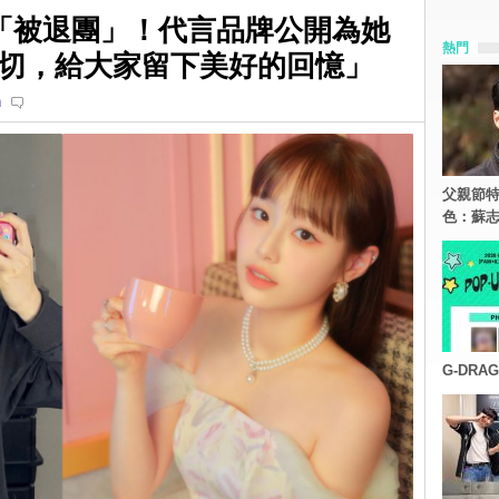
然「被退團」！代言品牌公開為她
熱門
切，給大家留下美好的回憶」
n
父親節特
色：蘇志
G-DR