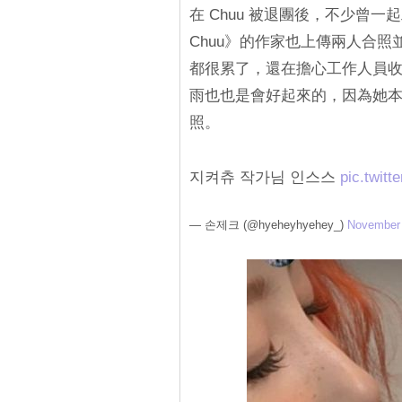
在 Chuu 被退團後，不少曾
Chuu》的作家也上傳兩人合
都很累了，還在擔心工作人員
雨也也是會好起來的，因為她本來
照。
지켜츄 작가님 인스스
pic.twit
— 손제크 (@hyeheyhyehey_)
November 