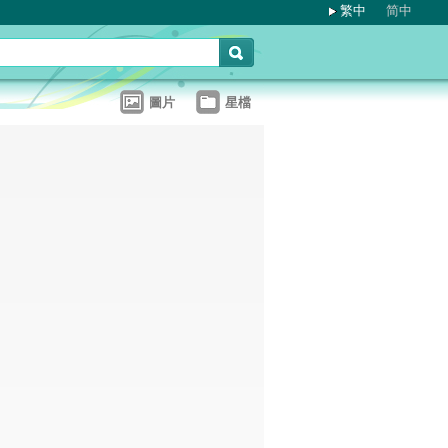
繁中
简中
圖片
星檔