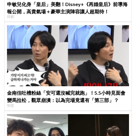
申敏兒化身「皇后」美翻！Disney+《再婚皇后》前導海
報公開，高貴氣場＋豪華主演陣容讓人超期待！
韓劇
金南佶吐槽粉絲「安可還沒喊完就跑」！5.5小時見面會
變馬拉松，觀眾崩潰：以為完場竟還有「第三部」？
明星