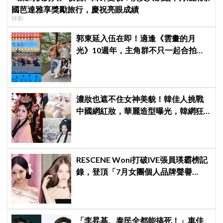
國芭達雅享獎勵旅行，慶祝亮眼成績
韓劇
郭東延入伍在即！適逢《雲畫的月
光》10週年，主角群不只一起合拍畫
報，還錄製特別節目
濃妝也遮不住女神美貌！韓佳人挑戰
中國網紅妝，華麗造型曝光，韓網狂
讚：臉比妝還亮眼、太漂亮了
RESCENE Woni打破IVE張員瑛霸榜記
錄，登頂「7月女團個人品牌聲譽
榜」！魔性迷因「巨濟呀吼」全網瘋
傳、逆襲Melon第一
「李昇基、泰民全都能搞死！」車佳