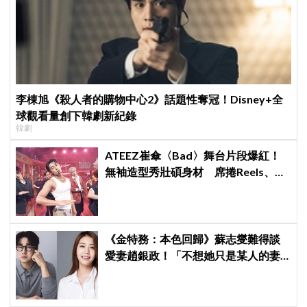
李棟旭《殺人者的購物中心2》話題性奪冠！Disney+全
球觀看量創下韓劇新紀錄
韓劇
ATEEZ崔傘〈Bad〉舞台片段爆紅！
無袖造型秀壯碩身材 席捲Reels、
Shorts演算法
《金特務：本色回歸》蘇志燮難得談
愛妻趙銀政！「不想她只是某人的妻
子」一句話展現滿滿尊重與愛