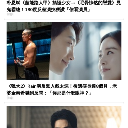
朴恩斌《超能路人甲》搞怪少女→《毛骨悚然的戀愛》見
鬼霸總！180度反差演技獲讚「信看演員」
韓劇
《獵犬2》Rain演反派入戲太深！後遺症長達8個月，老
婆金泰希嚇到反問：「你那是什麼眼神？」
韓劇