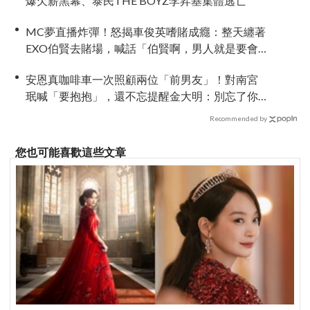
爆欠薪黑幕、泰民THE BOYZ李昇基集體逃亡
MC夢直播炸彈！怒揭車俊英嗜賭成癮：整天纏著
EXO伯賢去賭場，喊話「伯賢啊，男人就是要會
賭」
安恩真咖啡車一次照顧兩位「前男友」！對南宮
珉喊「要抱抱」，還不忘提醒金大明：別忘了你
新婚 XD
Recommended by
您也可能喜歡這些文章