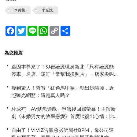
李善彬
李光洙
Facebook
Twitter
Line
WhatsApp
Copy
分
Link
享
為您推薦
迷因本尊來了！SJ崔始源現身新北「只有始源能
停車」名店、暖叮「常幫我換照片」，店家尖叫
合照網笑翻：這輩子不能脫粉了
瘦到驚人！秀智「紅色馬甲裙」勒出螞蟻腰，近
照曝光網驚：這是真人嗎？
朴成焄「AV魷魚遊戲」爭議後回歸螢幕！主演新
劇《未婚男女的效率戀愛》首度談復出心情：比
以往更謹慎
自由了！VIVIZ告贏惡劣所屬社BPM，母公司連