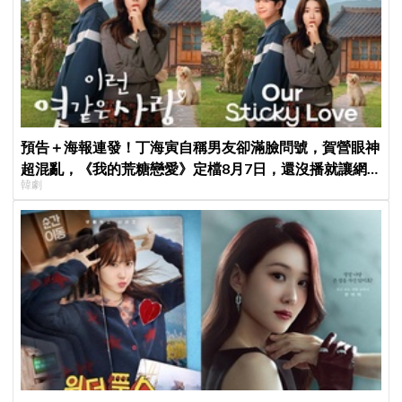
預告＋海報連發！丁海寅自稱男友卻滿臉問號，賀營眼神
超混亂，《我的荒糖戀愛》定檔8月7日，還沒播就讓網
韓劇
友瘋猜結局