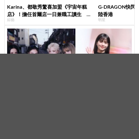
Karina、都敬秀驚喜加盟《宇宙年糕
G-DRAGON快閃
店》！擔任首爾店一日兼職工讀生 李
陸香港
綜藝
明星
泳知一句話意外成真
BLACKPINK 10週年活動惹議！Jisoo親自道歉安慰
BLINK，真摯心聲讓韓網直呼：「看了心裡好暖」
明星