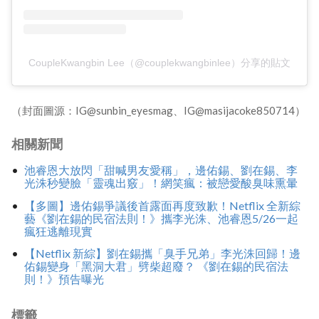
CoupleKwangbin Lee（@couplekwangbinlee）分享的貼文
（封面圖源：IG@sunbin_eyesmag、IG@masijacoke850714）
相關新聞
池睿恩大放閃「甜喊男友愛稱」，邊佑錫、劉在錫、李
光洙秒變臉「靈魂出竅」！網笑瘋：被戀愛酸臭味熏暈
【多圖】邊佑錫爭議後首露面再度致歉！Netflix 全新綜
藝《劉在錫的民宿法則！》攜李光洙、池睿恩5/26一起
瘋狂逃離現實
【Netflix 新綜】劉在錫攜「臭手兄弟」李光洙回歸！邊
佑錫變身「黑洞大君」劈柴超廢？ 《劉在錫的民宿法
則！》預告曝光
標籤