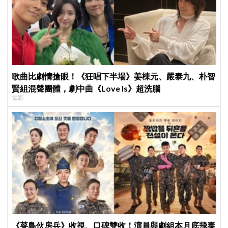
歌曲比劇情搶眼！《狂唱下半場》姜棟元、嚴泰九、朴智
賢組混聲團體，劇中曲《Love Is》超洗腦
電影
《菜鳥伙房兵》收視、口碑雙收！演員與劇組本月底飛泰