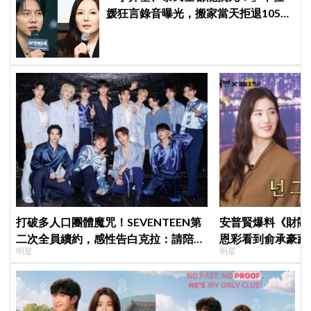
媛狂言錄音曝光，搬家當天拒退105億
保證金、糾紛再升級
打破多人口團體魔咒！SEVENTEEN第
安普賢爆料《財閥
二次全員續約，感性告白克拉：請陪伴
恩彩看到俞承豪藏
明星
明星
「TEAM SVT」見證永恆約定！
普賢只是「搞笑男