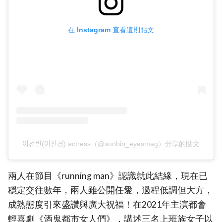
在 Instagram 查看這則貼文
이선빈(이진경) actress（@sunbin_eyesmag）分享的貼文
兩人在節目《running man》認識就此結緣，現在已
穩定交往數年，兩人雖公開任愛，過程低調但大方，
成熟態度引來盛讚與廣大祝福！在2021年主演都會
輕喜劇《酒鬼都市女人們》，講述三名上班族女子以