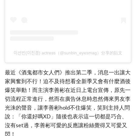
이선빈(이진경) actress（@sunbin_eyesmag）分享的貼文
最近《酒鬼都市女人們》推出第二季，消息一出讓大
家興奮到不行！迫不及待想看全新季又會有什麼酒後
爆笑舉動！而主演李善彬在近日上電台宣傳，原先一
切流程正常進行，然而在廣告休息時忽然傳來男友李
光洙的聲音，讓李善彬hold不住爆笑，笑到主持人問
說：「你還好嗎XD」隨後也表示這一切都是巧合、
沒有set過，李善彬可愛的反應讓粉絲覺得又可愛又
閃！