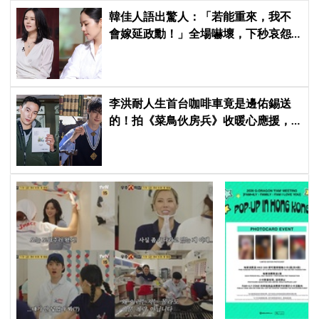
韓佳人語出驚人：「若能重來，我不
會嫁延政勳！」全場嚇壞，下秒哀怨
曝真實原因笑翻
李洪耐人生首台咖啡車竟是邊佑錫送
的！拍《菜鳥伙房兵》收暖心應援，
感動直呼「真的很謝謝」