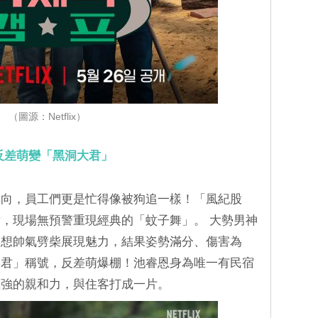
（圖源：Netflix）
反差萌變「黑洞大君」
轉向，員工們更是忙得像被狗追一樣！「風紀股
，現場無預警重現經典的「蚊子舞」。 大勢男神
本想帥氣劈柴展現魅力，結果姿勢滿分、傷害為
大君」稱號，反差萌爆棚！池睿恩身為唯一有民宿
極強的親和力，與住客打成一片。