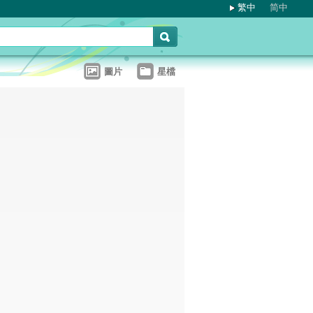
繁中
简中
圖片
星檔