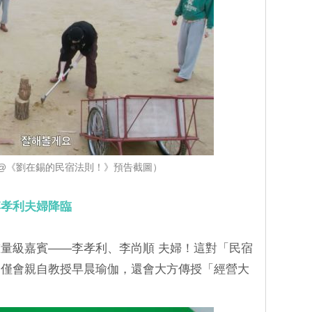
lix@《劉在錫的民宿法則！》預告截圖）
李孝利夫婦降臨
量級嘉賓——李孝利、李尚順 夫婦！這對「民宿
不僅會親自教授早晨瑜伽，還會大方傳授「經營大