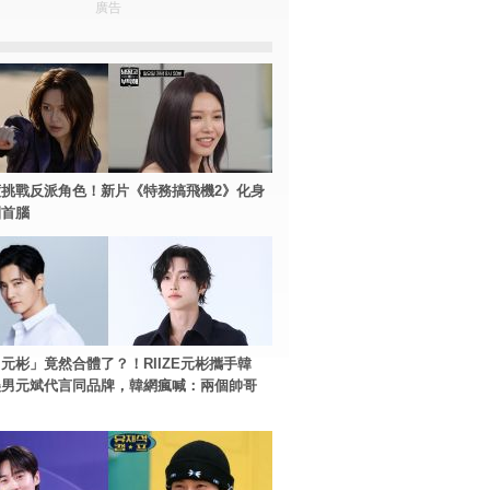
廣告
挑戰反派角色！新片《特務搞飛機2》化身
團首腦
元彬」竟然合體了？！RIIZE元彬攜手韓
美男元斌代言同品牌，韓網瘋喊：兩個帥哥