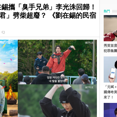
綜】劉在錫攜「臭手兄弟」李光洙回歸！
熱門
君」劈柴超廢？ 《劉在錫的民宿
秀英首度
犯罪集
「元斌＋
國傳奇
來了！