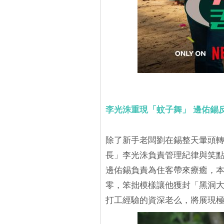
李光洙重現「蚊子舞」 邊佑錫
除了新手老闆劉在錫整天暈頭
長」李光洙負責管理紀律與笑點
邊佑錫負責為住客帶來療癒，
零，笨拙模樣讓他獲封「黑洞
打工經驗的資深老么，將展現