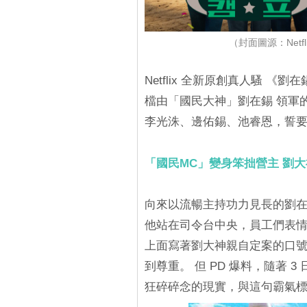
（封面圖源：Net
Netflix 全新原創真人騷 《
檔由「國民大神」劉在錫 領軍
李光洙、邊佑錫、池睿恩，誓
「國民MC」變身笨拙營主 劉
向來以流暢主持功力見長的劉在
他站在司令台中央，員工們表
上面寫著劉大神親自定案的口號
到尊重。 但 PD 爆料，隨著 
狂碎碎念的現實，與這句霸氣