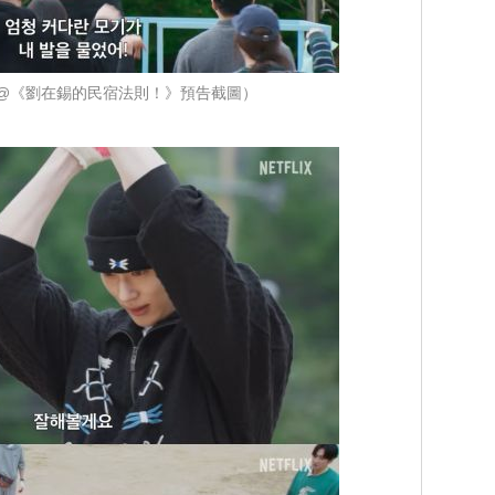
lix@《劉在錫的民宿法則！》預告截圖）