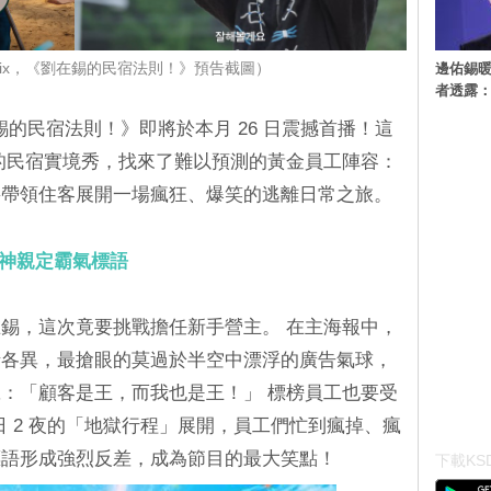
邊佑錫
flix，《劉在錫的民宿法則！》預告截圖）
者透露
劉在錫的民宿法則！》即將於本月 26 日震撼首播！這
的民宿實境秀，找來了難以預測的黃金員工陣容：
要帶領住客展開一場瘋狂、爆笑的逃離日常之旅。
大神親定霸氣標語
錫，這次竟要挑戰擔任新手營主。 在主海報中，
情各異，最搶眼的莫過於半空中漂浮的廣告氣球，
：「顧客是王，而我也是王！」 標榜員工也要受
3 日 2 夜的「地獄行程」展開，員工們忙到瘋掉、瘋
標語形成強烈反差，成為節目的最大笑點！
下載KSD