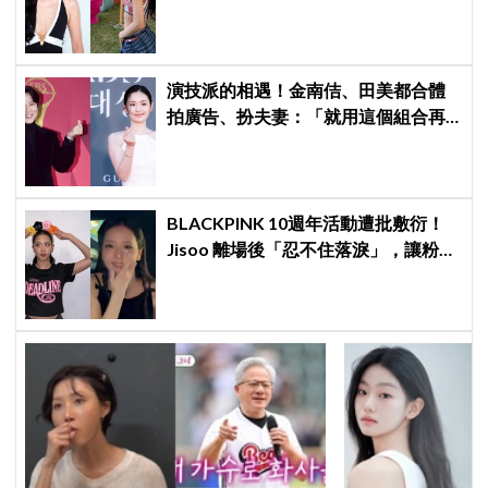
題曖昧喊卡留懸念
演技派的相遇！金南佶、田美都合體
拍廣告、扮夫妻：「就用這個組合再
拍一部戲劇吧」
BLACKPINK 10週年活動遭批敷衍！
Jisoo 離場後「忍不住落淚」，讓粉絲
看了好心疼