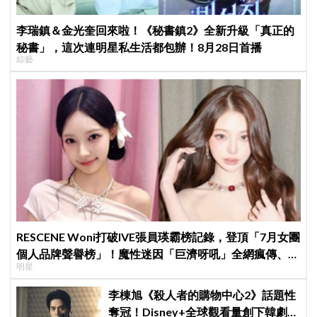
李瑞鎮＆金光奎回來啦！《秘書鎮2》全新升級「真正的
秘書」，這次連明星私生活都包辦！8月28日首播
綜藝
RESCENE Woni打破IVE張員瑛霸榜記錄，登頂「7月女團
個人品牌聲譽榜」！魔性迷因「巨濟呀吼」全網瘋傳、逆
明星
襲Melon第一
李棟旭《殺人者的購物中心2》話題性
奪冠！Disney+全球觀看量創下韓劇新