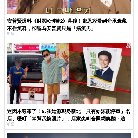
安普賢爆料《財閥X刑警2》幕後！鄭恩彩看到俞承豪藏
不住笑容，卻認為安普賢只是「搞笑男」
明星
迷因本尊來了！SJ崔始源現身新北「只有始源能停車」名
店、暖叮「常幫我換照片」，店家尖叫合照網笑翻：這輩
明星
子不能脫粉了