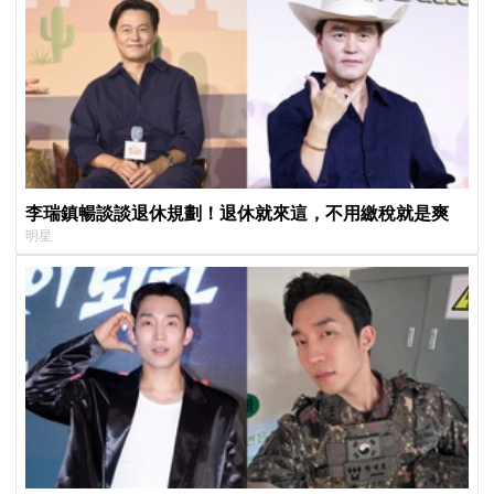
李瑞鎮暢談談退休規劃！退休就來這，不用繳稅就是爽
明星