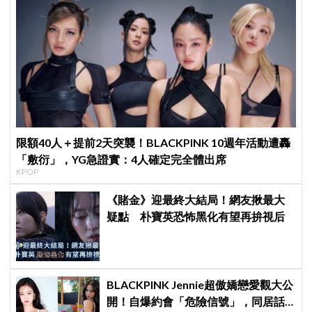
限額40人＋提前2天突襲！BLACKPINK 10週年活動遭轟
「敷衍」，YG急證實：4人確定完全體出席
KPOP
《賭金》迎最終大結局！網友揪最大
疑點 朴寶英恐怖黑化有望再拚視后
BLACKPINK Jennie超傲嬌戀愛觀大公
開！自爆約會「危險信號」，同居話