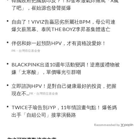
韓國政府把國旗印反？！SJ金希澈氣炸痛罵「X瘋
了吧」，崔始源也發聲挺爆
自由了！VIVIZ告贏惡劣所屬社BPM，母公司連
爆欠薪黑幕、泰民THE BOYZ李昇基集體逃亡
伴侶和妳一起預防HPV，才有資格說愛妳！
PR・台灣癌症基金會
BLACKPINK出道10週年活動變調！逆應援禮物被
嫌「太寒酸」，單價曝光引群嘲
立即諮詢HPV！是對自己健康最好的投資，把握
現在不...
PR・台灣癌症基金會
TWICE子瑜告別JYP，11年情誼畫句點！ 爆爸媽
出手「自組公司」接掌演藝路
Recommended by