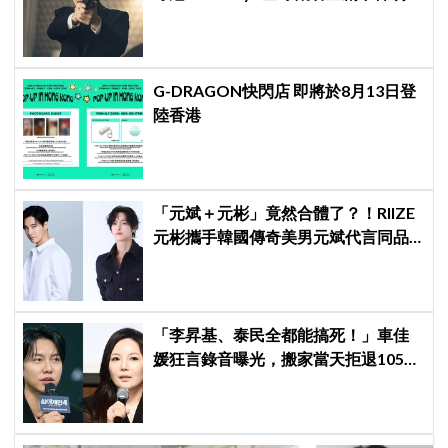
紀錄
G-DRAGON快閃店 即將於8月13日登
陸香港
「元斌＋元彬」竟然合體了？！RIIZE
元彬攜手韓國傳奇美男元斌代言同品
牌，韓網瘋喊：兩個帥哥來了！
「李昇基、泰民全都能搞死！」車佳
媛狂言錄音曝光，搬家當天拒退105億
保證金、糾紛再升級