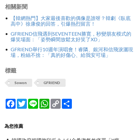
相關新聞
【韓網熱門】大家最後喜歡的偶像是誰呀？韓劇《臥底
高中》徐康俊的回答，引爆熱烈留言！
GFRIEND信飛遇到SEVENTEEN勝寛，秒變朋友模式的
爆笑場面：「姿勢瞬間放鬆太好笑了XD」
GFRIEND舉行10週年演唱會！睿隣、銀河和信飛淚灑現
場，粉絲不捨：「真的好傷心、給我安可場」
標籤
Sowon
GFRIEND
Facebook
Twitter
Line
WhatsApp
Copy
分
Link
享
為您推薦