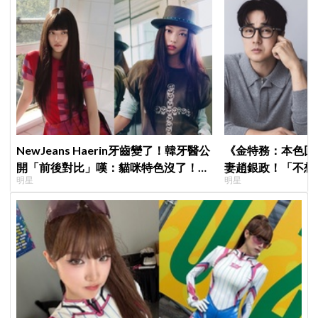
NewJeans Haerin牙齒變了！韓牙醫公
《金特務：本色回
開「前後對比」嘆：貓咪特色沒了！粉
妻趙銀政！「不想
明星
明星
絲超崩潰
一句話展現滿滿尊