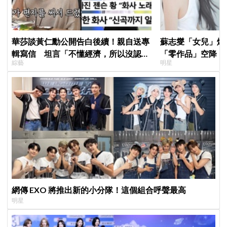
華莎談黃仁勳公開告白後續！親自送專
蘇志燮「女兒」爆
輯寫信 坦言「不懂經濟，所以沒認出
「零作品」空降《
綜藝
明星
來」
片被挖出網驚呆：
網傳 EXO 將推出新的小分隊！這個組合呼聲最高
明星