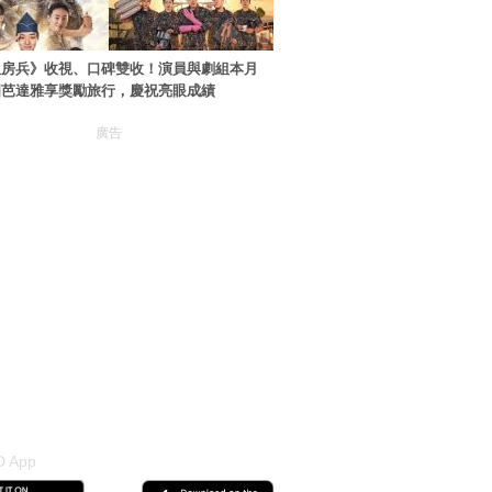
伙房兵》收視、口碑雙收！演員與劇組本月
國芭達雅享獎勵旅行，慶祝亮眼成績
廣告
 App