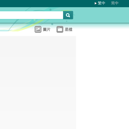
繁中
简中
圖片
星檔