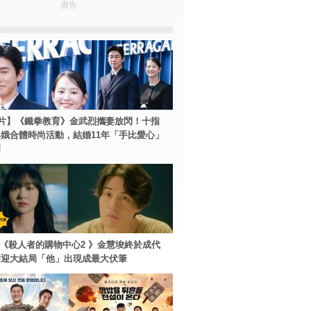
廣告
片】《鐵拳教育》金武烈攜妻放閃！十指
娥合體時尚活動，結婚11年「手比愛心」
爾
ey+《殺人者的購物中心2 》金慧埈終於成代
周迎大結局「他」出現成最大伏筆