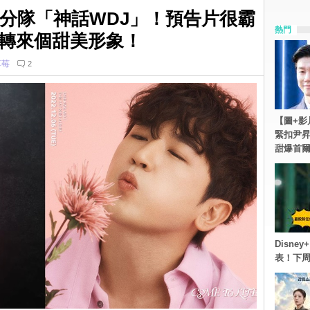
小分隊「神話WDJ」！預告片很霸
熱門
轉來個甜美形象！
草莓
2
【圖+影
緊扣尹昇
甜爆首
Disn
表！下