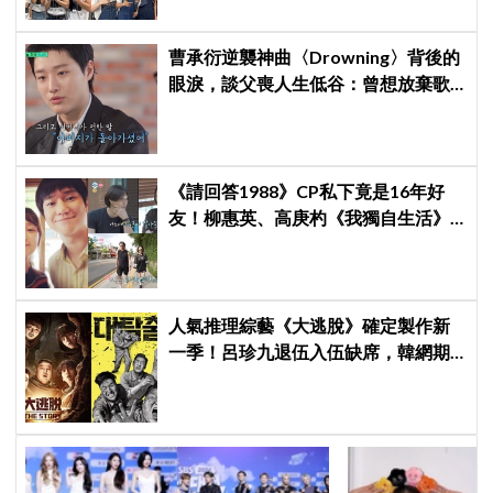
曹承衍逆襲神曲〈Drowning〉背後的
眼淚，談父喪人生低谷：曾想放棄歌
手夢，感覺自己只剩下空殼
《請回答1988》CP私下竟是16年好
友！柳惠英、高庚杓《我獨自生活》
預告公開，暖心互動掀回憶殺
人氣推理綜藝《大逃脫》確定製作新
一季！呂珍九退伍入伍缺席，韓網期
待「元老成員」回歸