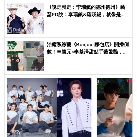
《說走就走：李瑞鎮的德州德州》藝
瑟PD說：李瑞鎮&羅暎錫，就像是浪
漫喜劇的男女主角一樣XD
治癒系綜藝《Bonjour麵包店》開播倒
數！車勝元×李基澤甜點手藝驚豔，金
喜愛×金宣虎與長者互動超暖