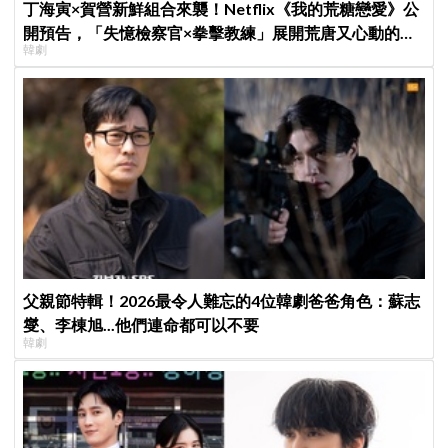
丁海寅×賀營新鮮組合來襲！Netflix《我的荒糖戀愛》公
開預告，「失憶檢察官×拳擊教練」展開荒唐又心動的同
韓劇
居戀愛
父親節特輯！2026最令人難忘的4位韓劇爸爸角色：蘇志
燮、李棟旭...他們連命都可以不要
韓劇