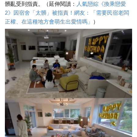
髒亂受到指責。（延伸閱讀：
人氣戀綜《換乘戀愛
2》因宿舍「太髒」被指責！網友：「需要民宿老闆
正權、在這種地方會萌生出愛情嗎」
）