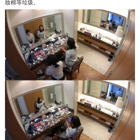
妝棉等垃圾。