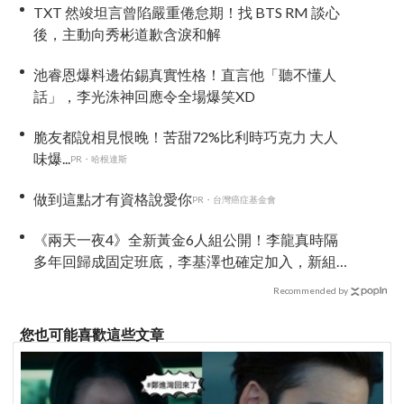
TXT 然竣坦言曾陷嚴重倦怠期！找 BTS RM 談心
後，主動向秀彬道歉含淚和解
池睿恩爆料邊佑錫真實性格！直言他「聽不懂人
話」，李光洙神回應令全場爆笑XD
脆友都說相見恨晚！苦甜72%比利時巧克力 大人
味爆...
PR・哈根達斯
做到這點才有資格說愛你
PR・台灣癌症基金會
《兩天一夜4》全新黃金6人組公開！李龍真時隔
多年回歸成固定班底，李基澤也確定加入，新組
合化學反應引期待
Recommended by
您也可能喜歡這些文章