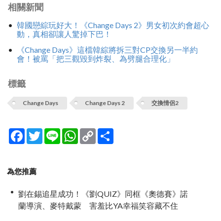
相關新聞
韓國戀綜玩好大！《Change Days 2》男女初次約會超心
動，真相卻讓人驚掉下巴！
《Change Days》這檔韓綜將拆三對CP交換另一半約
會！被罵「把三觀毀到炸裂、為劈腿合理化」
標籤
Change Days
Change Days 2
交換情侶2
Facebook
Twitter
Line
WhatsApp
Copy
分
Link
享
為您推薦
劉在錫追星成功！《劉QUIZ》同框《奧德賽》諾
蘭導演、麥特戴蒙 害羞比YA幸福笑容藏不住