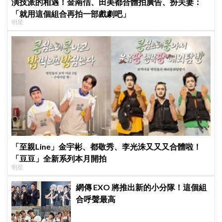
演技派的相遇！金南佶、田美都合體拍廣告、扮夫妻：
「就用這個組合再拍一部戲劇吧」
明星
「至親Line」金宇彬、都敬秀、李光洙又又又合體啦！
「豆豆」全新系列本月開拍
明星
網傳 EXO 將推出新的小分隊！這個組
合呼聲最高