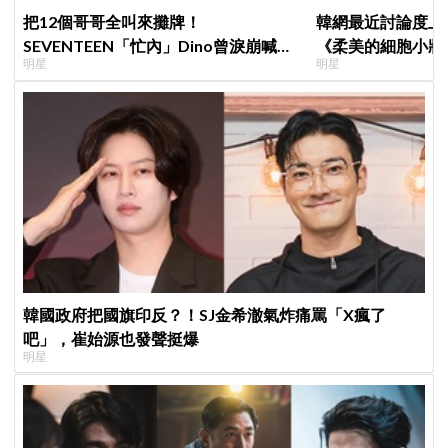
把12個哥哥全叫來攤牌！
韓網最近討論度上
SEVENTEEN「忙內」Dino曾淚崩喊退
《柔美的細胞小將
明星
明星
團，全靠這件事救回來
粉，網友直呼：像
韓國政府把國旗印反？！SJ金希澈氣炸痛罵「X瘋了
吧」，崔始源也發聲挺爆
明星