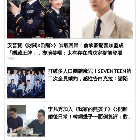
安普賢《財閥X刑警2》帥氣回歸！俞承豪驚喜加盟成
「隱藏王牌」，導演笑曝：太有存在感決定提前登場
韓劇
打破多人口團體魔咒！SEVENTEEN第
二次全員續約，感性告白克拉：請陪
伴「TEAM SVT」見證永恆約定！
李凡秀加入《我家的熊孩子》公開離
婚後日常！韓網幾乎一面倒負評：對
離婚男不感興趣、節目可以廢了