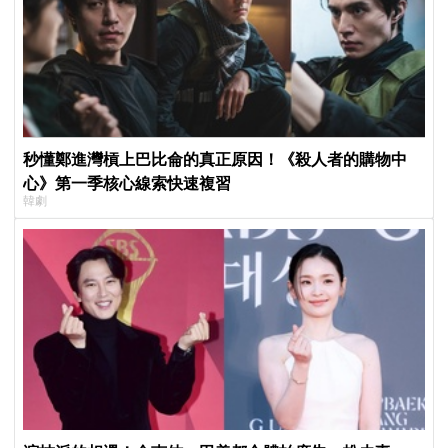
秒懂鄭進灣槓上巴比侖的真正原因！《殺人者的購物中
心》第一季核心線索快速複習
韓劇