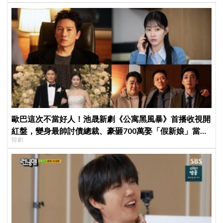
歐巴這次不當好人！池晟新劇《公寓黑風暴》首播收視開
紅盤，變身最帥討債總裁、豪砸700萬娶「假新娘」當眾
韓劇
激吻！