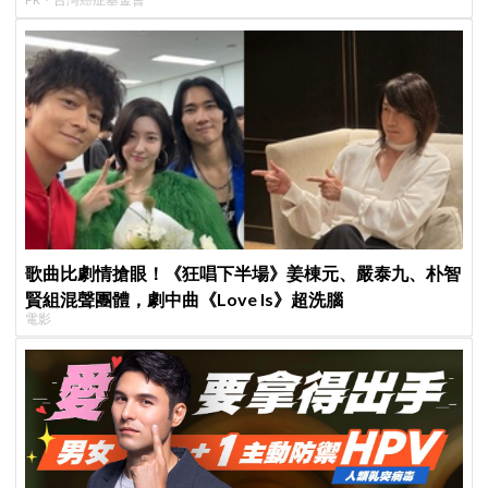
歌曲比劇情搶眼！《狂唱下半場》姜棟元、嚴泰九、朴智
賢組混聲團體，劇中曲《Love Is》超洗腦
電影