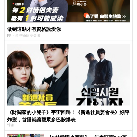
做到這點才有資格說愛你
PR・台灣癌症基金會
《財閥家的小兒子》宇宙回歸！《新進社員姜會長》好評
炸裂，首播就讓觀眾多巴胺爆表
韓劇