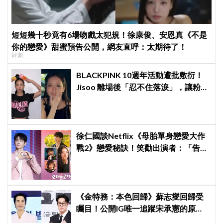
短短幾十秒竟有6場吻戲太犯規！徐康俊、安恩真《不是
你的戀愛》甜蜜預告公開，網友直呼：太期待了！
韓劇
BLACKPINK 10週年活動遭批敷衍！
Jisoo 離場後「忍不住落淚」，讓粉絲
看了好心疼
徐仁國談Netflix《母胎單身戀愛大作
戰2》戀愛秘訣！笑勸出演者：「告白
時千萬別唱歌」
《金特務：本色回歸》蘇志燮回歸受
矚目！公開IG唯一追蹤宋承憲的原
因，感性表示：「他是我的恩人」