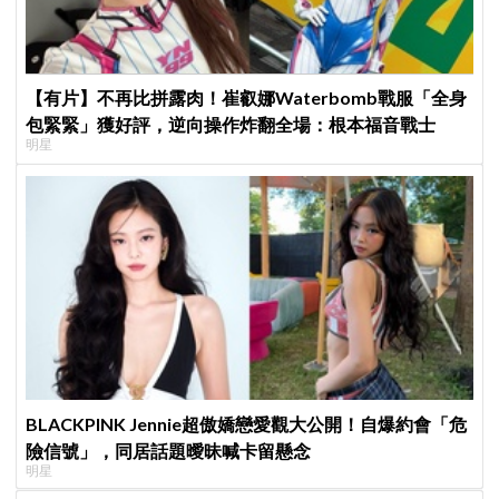
【有片】不再比拼露肉！崔叡娜Waterbomb戰服「全身
包緊緊」獲好評，逆向操作炸翻全場：根本福音戰士
明星
BLACKPINK Jennie超傲嬌戀愛觀大公開！自爆約會「危
險信號」，同居話題曖昧喊卡留懸念
明星