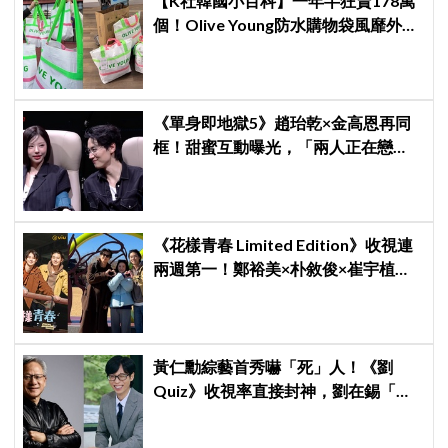
【K社韓國小百科】一年半狂賣178萬
個！Olive Young防水購物袋風靡外國
遊客，機場「人手一個」成新奇景
《單身即地獄5》趙珆乾×金高恩再同
框！甜蜜互動曝光，「兩人正在戀
愛？」預告吊足觀眾胃口
《花樣青春 Limited Edition》收視連
兩週第一！鄭裕美×朴敘俊×崔宇植窮
遊笑料不斷，崔宇植陷「內褲危機」
直喊：可以出賣靈魂
黃仁勳綜藝首秀嚇「死」人！《劉
Quiz》收視率直接封神，劉在錫「MC
冠軍」果然有料