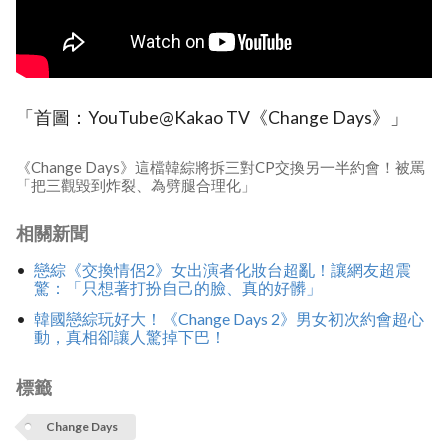
「首圖：YouTube@Kakao TV《Change Days》」
《Change Days》這檔韓綜將拆三對CP交換另一半約會！被罵
「把三觀毀到炸裂、為劈腿合理化」
相關新聞
戀綜《交換情侶2》女出演者化妝台超亂！讓網友超震
驚：「只想著打扮自己的臉、真的好髒」
韓國戀綜玩好大！《Change Days 2》男女初次約會超心
動，真相卻讓人驚掉下巴！
標籤
Change Days