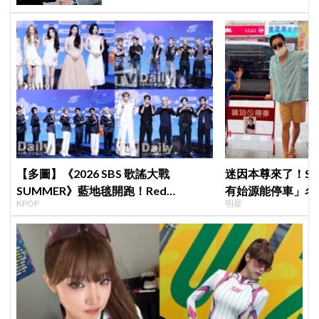
【多圖】《2026 SBS 歌謠大戰
迷因本尊來了！S
SUMMER》藍地毯開跑！Red
有始源能停車」名
KPOP
明星
Velvet、Stray Kids、ATEEZ、RIIZE
照片」，店家尖叫
等愛豆登場
不能脫粉了