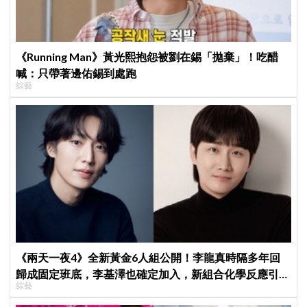
《Running Man》黃光熙抱怨被劉在錫「拋棄」！吃醋
喊：只帶著邊佑錫到處跑
綜藝
《兩天一夜4》全新黃金6人組公開！李龍真時隔多年回
歸成固定班底，李基澤也確定加入，新組合化學反應引期
綜藝
待