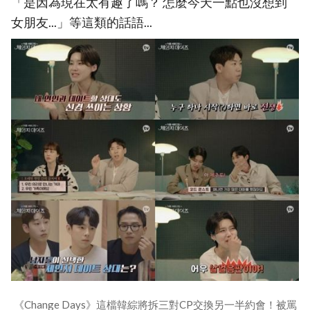
「是因為現在太有趣了嗎？ 怎麼今天一點也沒想到
女朋友...」等這類的話語...
《Change Days》這檔韓綜將拆三對CP交換另一半約會！被罵