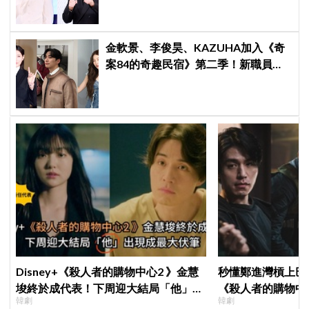
金軟景、李俊昊、KAZUHA加入《奇
案84的奇趣民宿》第二季！新職員曝
光後韓網瘋狂討論，期待值爆表
Disney+《殺人者的購物中心2 》金慧
秒懂鄭進灣槓上巴
埈終於成代表！下周迎大結局「他」出
《殺人者的購物中
韓劇
韓劇
現成最大伏筆
快速複習