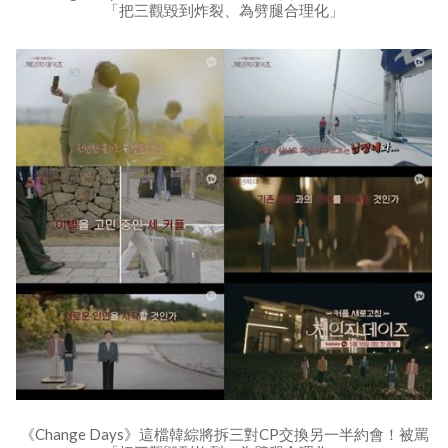
「把三觀毀到炸裂、為劈腿合理化」
《Change Days》這檔韓綜將拆三對CP交換另一半約會！被罵