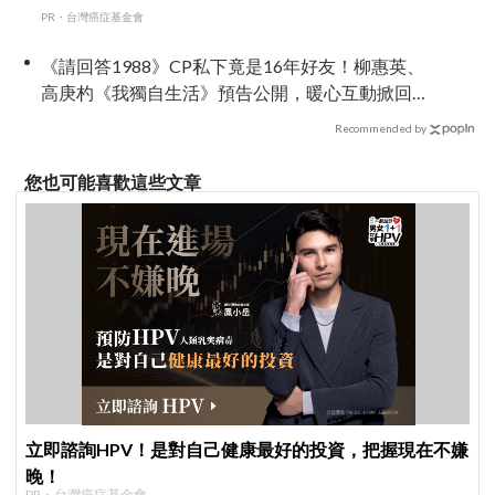
PR・台灣癌症基金會
《請回答1988》CP私下竟是16年好友！柳惠英、
高庚杓《我獨自生活》預告公開，暖心互動掀回
憶殺
Recommended by
您也可能喜歡這些文章
立即諮詢HPV！是對自己健康最好的投資，把握現在不嫌
晚！
PR・台灣癌症基金會