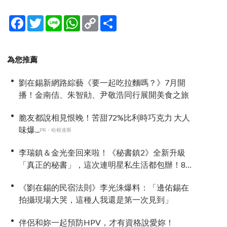
Facebook
Twitter
Line
WhatsApp
Copy
分
Link
享
為您推薦
劉在錫新網路綜藝《要一起吃拉麵嗎？》7月開
播！金南佶、朱智勛、尹敬浩同行展開美食之旅
脆友都說相見恨晚！苦甜72%比利時巧克力 大人
味爆...
PR・哈根達斯
李瑞鎮＆金光奎回來啦！《秘書鎮2》全新升級
「真正的秘書」，這次連明星私生活都包辦！8月
28日首播
《劉在錫的民宿法則》李光洙爆料：「邊佑錫在
拍攝現場大哭，這種人我還是第一次見到」
伴侶和妳一起預防HPV，才有資格說愛妳！