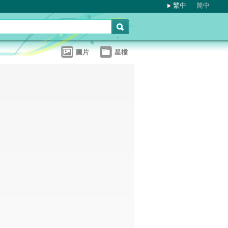
繁中
简中
圖片
星檔