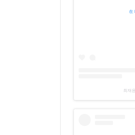
在 
최재윤 