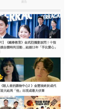
廣告
片】《鐵拳教育》金武烈攜妻放閃！十指
娥合體時尚活動，結婚11年「手比愛心」
爾
ey+《殺人者的購物中心2 》金慧埈終於成代
周迎大結局「他」出現成最大伏筆