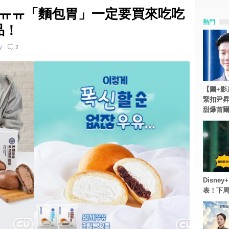
ㅠㅠ「麵包胃」一定要買來吃吃
熱門
品！
y
2
【圖+影
緊扣尹昇
甜爆首
Disn
表！下