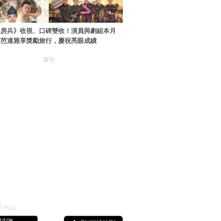
伙房兵》收視、口碑雙收！演員與劇組本月
國芭達雅享獎勵旅行，慶祝亮眼成績
廣告
 App