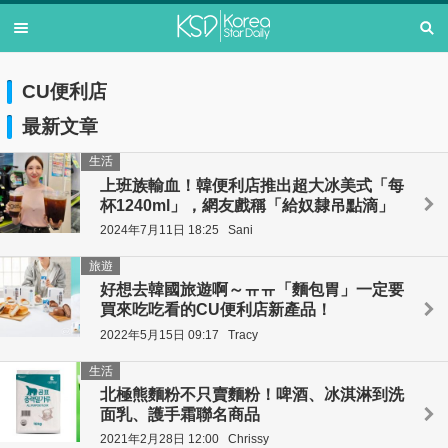
CU便利店
最新文章
生活
上班族輸血！韓便利店推出超大冰美式「每
杯1240ml」，網友戲稱「給奴隸吊點滴」
2024年7月11日 18:25
Sani
旅遊
好想去韓國旅遊啊～ㅠㅠ「麵包胃」一定要
買來吃吃看的CU便利店新產品！
2022年5月15日 09:17
Tracy
生活
北極熊麵粉不只賣麵粉！啤酒、冰淇淋到洗
面乳、護手霜聯名商品
2021年2月28日 12:00
Chrissy