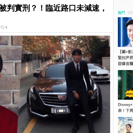
被判實刑？！臨近路口未減速，
熱門
9
【圖+影
緊扣尹昇
甜爆首
Disn
表！下