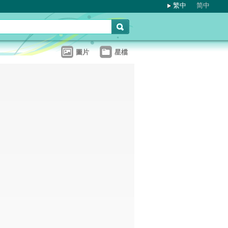
繁中
简中
圖片
星檔