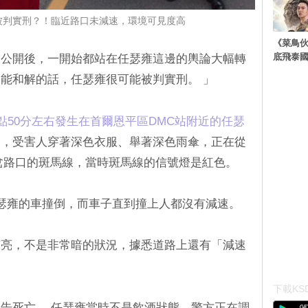
被判實刑？！臨近路口未減速，環境可見度高
《菜鳥
底飛泰
像公開後，一開始都站在任瑟雍這邊的輿論大幅轉
能和解的話，任瑟雍很可能被判實刑。 」
點50分左右發生在首爾恩平區DMC站附近的任瑟
到，受害人穿著深色衣服、舉著深色雨傘，正在從
岔路口的斑馬線，當時斑馬線的信號燈是紅色。
瑟雍的車撞倒，而車子直到撞上人都沒有減速。
有亮，不是非常暗的狀況，據悉道路上還有「減速
下載KSD
告死亡。 任瑟雍當時不是飲酒狀態，警方正在調