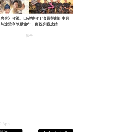
伙房兵》收視、口碑雙收！演員與劇組本月
國芭達雅享獎勵旅行，慶祝亮眼成績
廣告
 App