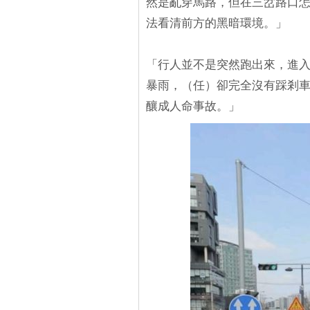
然是亂穿馬路，但在三岔路口怎
法看清前方的黑暗環境。」
「行人並不是突然跑出來，進
暴雨，（任）卻完全沒有踩剎
釀成人命事故。」