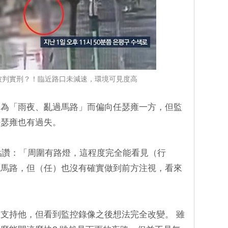
被判實刑？！臨近路口未減速，環境可見度高
因為「雨夜、亂過馬路」而偏向任瑟雍一方，但監
任瑟雍也有過失。
多點讚：「周圍有路燈，這程度完全能看見（行
穿馬路，但（任）也沒有確實做到前方注視，看來
支持他，但看到監控錄像之後想法完全改變。 雖