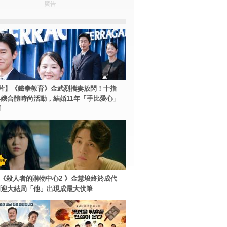
廣告
片】《鐵拳教育》金武烈攜妻放閃！十指
娥合體時尚活動，結婚11年「手比愛心」
爾
ey+《殺人者的購物中心2 》金慧埈終於成代
周迎大結局「他」出現成最大伏筆