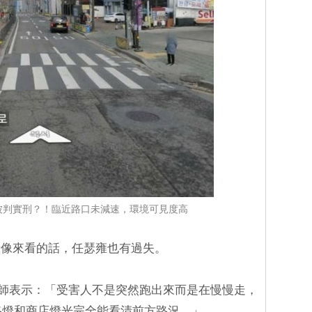
被判實刑？！臨近路口未減速，環境可見度高
錄像來看的話，任瑟雍也有過失。
律師表示：「受害人不是突然跑出來而是在慢慢走，
靠路燈和商店燈光完全能看清前方路況。」