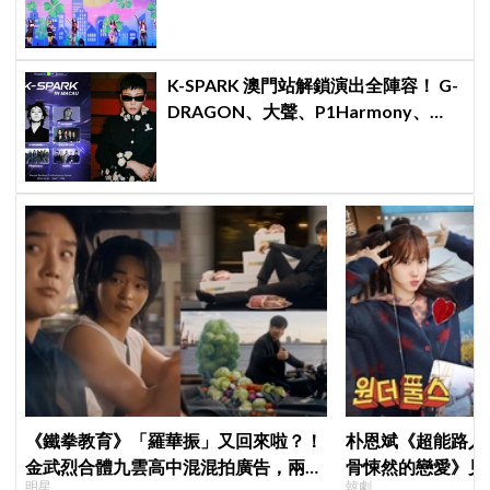
K-SPARK 澳門站解鎖演出全陣容！ G-
DRAGON、大聲、P1Harmony、
KISS OF LIFE、KiiiKiii 集結 5月2日開
啟亞洲音樂節新篇章
《鐵拳教育》「羅華振」又回來啦？！
朴恩斌《超能路人
金武烈合體九雲高中混混拍廣告，兩人
骨悚然的戀愛》見
明星
韓劇