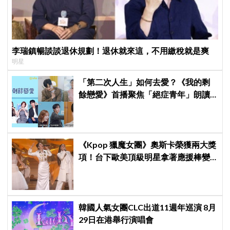
李瑞鎮暢談談退休規劃！退休就來這，不用繳稅就是爽
明星
「第二次人生」如何去愛？《我的剩
餘戀愛》首播聚焦「絕症青年」朗讀
日記全場淚崩，初見面竟「撞見舊
識」！
《Kpop 獵魔女團》奧斯卡榮獲兩大獎
項！台下歐美頂級明星拿著應援棒變
身小粉絲應援
韓國人氣女團CLC出道11週年巡演 8月
29日在港舉行演唱會