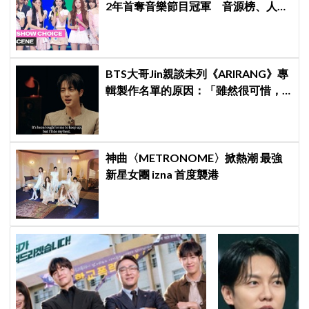
2年首奪音樂節目冠軍 音源榜、人氣
雙雙爆發
BTS大哥Jin親談未列《ARIRANG》專
輯製作名單的原因：「雖然很可惜，
但那是最好的選擇」
神曲〈METRONOME〉掀熱潮 最強
新星女團 izna 首度襲港