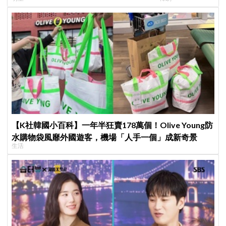
嚇壞反應笑翻劇迷：根本番外篇！
演技獲讚「信看演
【K社韓國小百科】一年半狂賣178萬個！Olive Young防
水購物袋風靡外國遊客，機場「人手一個」成新奇景
生活