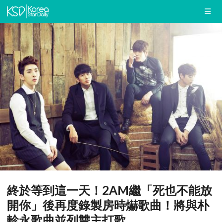
終於等到這一天！2AM繼「死也不能放
開你」後再度錄製房時爀歌曲！將與朴
軫永歌曲並列雙主打歌