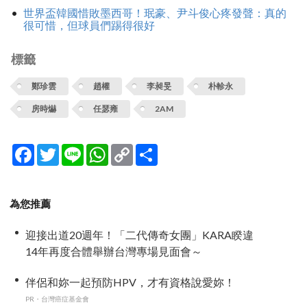
世界盃韓國惜敗墨西哥！珉豪、尹斗俊心疼發聲：真的
很可惜，但球員們踢得很好
標籤
鄭珍雲
趙權
李昶旻
朴軫永
房時爀
任瑟雍
2AM
Facebook
Twitter
Line
WhatsApp
Copy
分
Link
享
為您推薦
迎接出道20週年！「二代傳奇女團」KARA睽違
14年再度合體舉辦台灣專場見面會～
伴侶和妳一起預防HPV，才有資格說愛妳！
PR・台灣癌症基金會