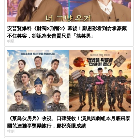
安普賢爆料《財閥X刑警2》幕後！鄭恩彩看到俞承豪藏
不住笑容，卻認為安普賢只是「搞笑男」
明星
《菜鳥伙房兵》收視、口碑雙收！演員與劇組本月底飛泰
國芭達雅享獎勵旅行，慶祝亮眼成績
韓劇