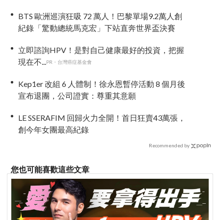
BTS 歐洲巡演狂吸 72 萬人！巴黎單場9.2萬人創
紀錄「驚動總統馬克宏」下站直奔世界盃決賽
立即諮詢HPV！是對自己健康最好的投資，把握
現在不...
PR・台灣癌症基金會
Kep1er 改組 6 人體制！徐永恩暫停活動 8 個月後
宣布退團，公司證實：尊重其意願
LE SSERAFIM 回歸火力全開！首日狂賣43萬張，
創今年女團最高紀錄
Recommended by
您也可能喜歡這些文章