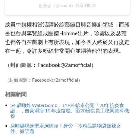
임슬옹（@lsod.d）分享的貼文
成員中趙權相當活躍於綜藝節目與音樂劇領域，而昶
旻也曾與李賢組成團體Homme出片，珍雲以及瑟雍
也都各自在戲劇上有所表現，如今四人終於又再度走
在一起，令許多粉絲非常開心並期待他們的表現。
（封面圖源：Facebook@2amofficial）
（封面圖源：Facebook@2amofficial）
相關新聞
54 歲嗨炸 Waterbomb！JYP朴軫永公開「20年抗炎食
譜」，自豪濕疹 10 年沒復發、砸20億供員工吃同款有機
餐
房時爀現身聖水洞街頭！身旁「拎精品購物袋熱辣女
伴」掀話題