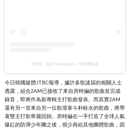
이창민（@p.f.changmin）分享的貼文
今日韓國媒體JTBC報導，據許多歌謠屆的相關人士
透露，組合2AM已接收了來自房時爀的歌曲並完成
錄音，即將作為新專輯主打歌曲發表。而其實2AM
還有另一首來自另一位歌壇泰斗朴軫永的歌曲，將帶
著雙主打歌華麗回歸。房時爀在一手打造了全球人氣
爆紅的防彈少年團之後，很少再給其他團體歌曲，因