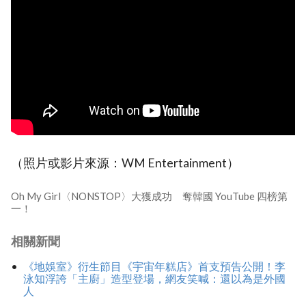
（照片或影片來源：WM Entertainment）
Oh My Girl〈NONSTOP〉大獲成功 奪韓國 YouTube 四榜第
一！
相關新聞
《地娛室》衍生節目《宇宙年糕店》首支預告公開！李
泳知浮誇「主廚」造型登場，網友笑喊：還以為是外國
人