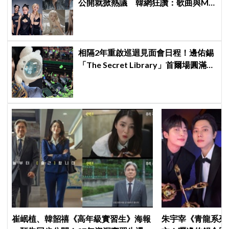
公開就掀熱議 韓網狂讚：歌曲與MV
都瘋了、超帥氣
相隔2年重啟巡迴見面會日程！邊佑錫
「The Secret Library」首爾場圓滿結
束，見粉絲四葉草應援淚眼汪汪
崔岷植、韓韶禧《高年級實習生》海報
朱宇宰《青龍系列