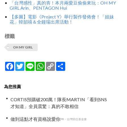
「台灣感性」真的夯！本月兩愛豆偷偷來玩：OH MY
GIRL Arin、PENTAGON Hui
【多圖】電影《Project Y》舉行製作發佈會！「姐妹
花」韓韶禧＆全鐘瑞出席活動！
標籤
OH MY GIRL
Facebook
Twitter
Line
WhatsApp
Copy
分
Link
享
為您推薦
CORTIS預購破200萬！隊長MARTIN「看到SNS
才知道」全員震驚：真的不敢相信
做到這點才有資格說愛你
PR・台灣癌症基金會