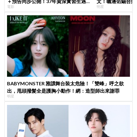
＋預告同步公開！37年資深實習生遇上
文！曬邊佑錫合照
電影
明星
美女CEO
一起站上頒獎舞台
BABYMONSTER 雅譞舞台裝太危險！「雙峰」呼之欲
出，甩頭撥髮全是護胸小動作！網：造型師出來謝罪
明星