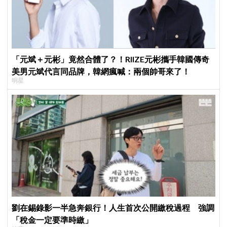
「元斌＋元彬」竟然合體了？！RIIZE元彬攜手韓國傳奇
美男元斌代言同品牌，韓網瘋喊：兩個帥哥來了！
明星
劉在錫錄影一半急奔銀行！人生首次公開繳稅過程 強調
「稅金一定要準時繳」