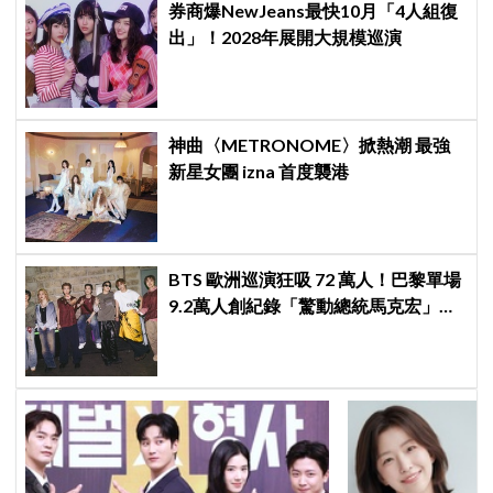
券商爆NewJeans最快10月「4人組復
出」！2028年展開大規模巡演
神曲〈METRONOME〉掀熱潮 最強
新星女團 izna 首度襲港
BTS 歐洲巡演狂吸 72 萬人！巴黎單場
9.2萬人創紀錄「驚動總統馬克宏」下
站直奔世界盃決賽