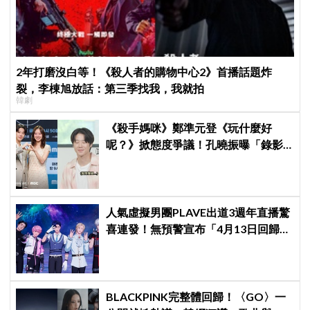
2年打磨沒白等！《殺人者的購物中心2》首播話題炸
裂，李棟旭放話：第三季找我，我就拍
韓劇
《殺手媽咪》鄭準元登《玩什麼好
呢？》掀態度爭議！孔曉振曝「錄影
後真的吐了」心疼喊：沒能救你
人氣虛擬男團PLAVE出道3週年直播驚
喜連發！無預警宣布「4月13日回歸」
粉絲嗨翻～
BLACKPINK完整體回歸！〈GO〉一