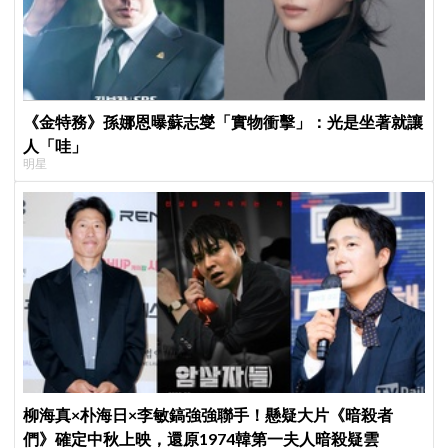
《金特務》孫娜恩曝蘇志燮「實物衝擊」：光是坐著就讓
人「哇」
明星
柳海真×朴海日×李敏鎬強強聯手！懸疑大片《暗殺者
們》確定中秋上映，還原1974韓第一夫人暗殺疑雲