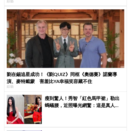
綜藝
劉在錫追星成功！《劉QUIZ》同框《奧德賽》諾蘭導
演、麥特戴蒙 害羞比YA幸福笑容藏不住
綜藝
瘦到驚人！秀智「紅色馬甲裙」勒出
螞蟻腰，近照曝光網驚：這是真人
嗎？