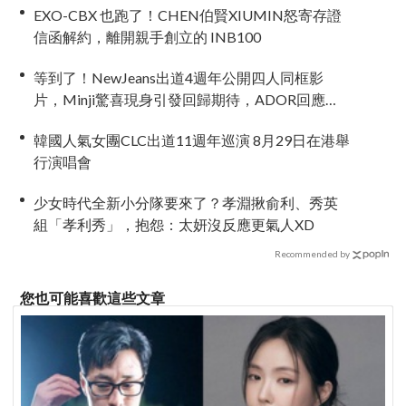
EXO-CBX 也跑了！CHEN伯賢XIUMIN怒寄存證
信函解約，離開親手創立的 INB100
等到了！NewJeans出道4週年公開四人同框影
片，Minji驚喜現身引發回歸期待，ADOR回應未
來動向！
韓國人氣女團CLC出道11週年巡演 8月29日在港舉
行演唱會
少女時代全新小分隊要來了？孝淵揪俞利、秀英
組「孝利秀」，抱怨：太妍沒反應更氣人XD
Recommended by
您也可能喜歡這些文章