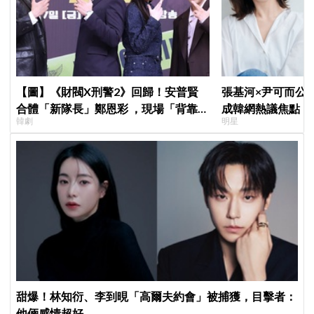
【圖】《財閥X刑警2》回歸！安普賢
張基河×尹可而公
合體「新隊長」鄭恩彩 ，現場「背靠背
成韓網熱議焦點，
韓劇
明星
比槍」霸氣爆棚
媽僅差5歲」
甜爆！林知衍、李到晛「高爾夫約會」被捕獲，目擊者：
他倆感情超好