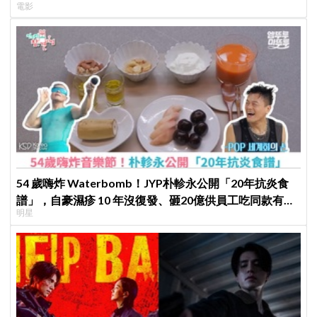
電影
54 歲嗨炸 Waterbomb！JYP朴軫永公開「20年抗炎食
譜」，自豪濕疹 10 年沒復發、砸20億供員工吃同款有機
明星
餐