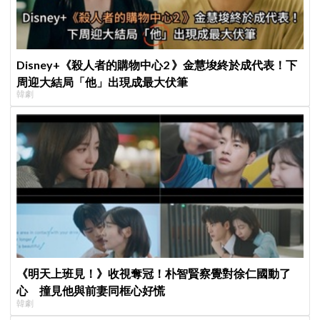
Disney+《殺人者的購物中心2 》金慧埈終於成代表！下
周迎大結局「他」出現成最大伏筆
韓劇
《明天上班見！》收視奪冠！朴智賢察覺對徐仁國動了
心 撞見他與前妻同框心好慌
韓劇