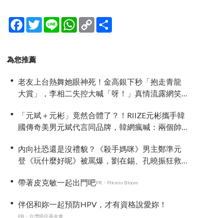
Facebook
Twitter
Line
WhatsApp
Copy
分
Link
享
為您推薦
老友上台熱舞她眼神死！金高銀下秒「抱走青龍
大賞」，李相二失控大喊「呀！」真情流露網笑
翻
「元斌＋元彬」竟然合體了？！RIIZE元彬攜手韓
國傳奇美男元斌代言同品牌，韓網瘋喊：兩個帥
哥來了！
內向社恐還是沒禮貌？《殺手媽咪》男主鄭準元
登《玩什麼好呢》被罵爆，劉在錫、孔曉振狂救
場也帶不動
帶著皮克敏一起出門吧
PR・Pikmin Bloom
伴侶和妳一起預防HPV，才有資格說愛妳！
PR・台灣癌症基金會