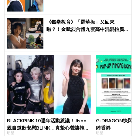
《鐵拳教育》「羅華振」又回來
啦？！金武烈合體九雲高中混混拍廣
告，兩人嚇壞反應笑翻劇迷：根本番
外篇！
BLACKPINK 10週年活動惹議！Jisoo
G-DRAGON快閃
親自道歉安慰BLINK，真摯心聲讓韓網
陸香港
明星
明星
直呼：「看了心裡好暖」