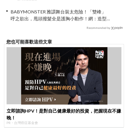
BABYMONSTER 雅譞舞台裝太危險！「雙峰」
呼之欲出，甩頭撥髮全是護胸小動作！網：造型
師出來謝罪
Recommended by
您也可能喜歡這些文章
立即諮詢HPV！是對自己健康最好的投資，把握現在不嫌
晚！
PR・台灣癌症基金會