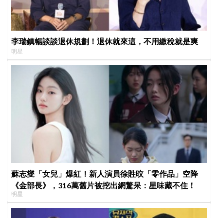
李瑞鎮暢談談退休規劃！退休就來這，不用繳稅就是爽
明星
蘇志燮「女兒」爆紅！新人演員徐貹旼「零作品」空降
《金部長》，316萬舊片被挖出網驚呆：星味藏不住！
明星