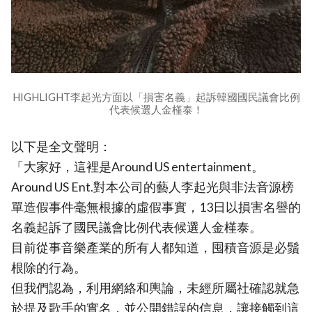
HIGHLIGHT李起光方面以「損害名義」起訴韓國國民議會比例
代表候選人金槿泰！
以下是全文聲明：
「大家好，這裡是Around US entertainment。
Around US Ent.對本公司的藝人李起光與非法音源榜
單造假事件毫無根據的虛假事實，13日以損害名譽的
名義起訴了國民議會比例代表候選人金槿泰。
目前從事音樂產業的所有人都知道，囤積音源是必鬚
根除的行為。
但我們認為，利用網絡和輿論，未經所屬社確認就急
於提及歌手的實名，並公開錯誤的信息，讓接觸到這