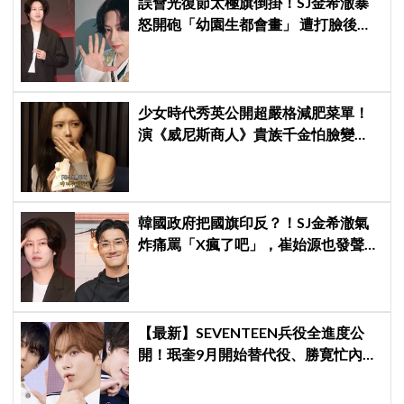
誤會光復節太極旗倒掛！SJ金希澈暴
怒開砲「幼園生都會畫」 遭打臉後火
速道歉：是我蠢
少女時代秀英公開超嚴格減肥菜單！
演《威尼斯商人》貴族千金怕臉變
圓：天天只吃蛋和鍋巴
韓國政府把國旗印反？！SJ金希澈氣
炸痛罵「X瘋了吧」，崔始源也發聲挺
爆
【最新】SEVENTEEN兵役全進度公
開！珉奎9月開始替代役、勝寛忙內
DINO軍樂隊10月入伍