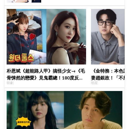
朴恩斌《超能路人甲》搞怪少女→《毛
《金特務：本色回
骨悚然的戀愛》見鬼霸總！180度反差
妻趙銀政！「不想
韓劇
明星
演技獲讚「信看演員」
一句話展現滿滿尊