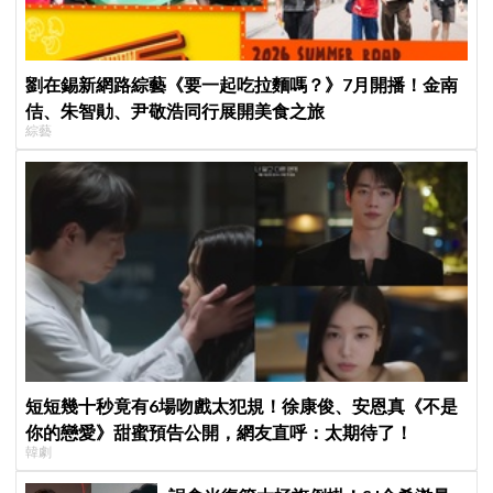
劉在錫新網路綜藝《要一起吃拉麵嗎？》7月開播！金南
佶、朱智勛、尹敬浩同行展開美食之旅
綜藝
短短幾十秒竟有6場吻戲太犯規！徐康俊、安恩真《不是
你的戀愛》甜蜜預告公開，網友直呼：太期待了！
韓劇