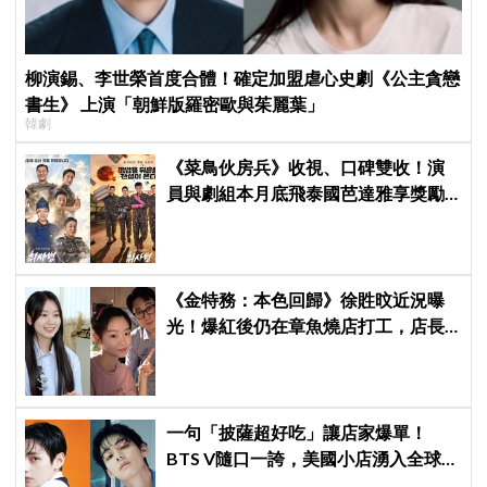
柳演錫、李世榮首度合體！確定加盟虐心史劇《公主貪戀
書生》 上演「朝鮮版羅密歐與茱麗葉」
韓劇
《菜鳥伙房兵》收視、口碑雙收！演
員與劇組本月底飛泰國芭達雅享獎勵
旅行，慶祝亮眼成績
《金特務：本色回歸》徐貹旼近況曝
光！爆紅後仍在章魚燒店打工，店長
驚呼：「妳怎麼會在這裡？」
一句「披薩超好吃」讓店家爆單！
BTS V隨口一誇，美國小店湧入全球
ARMY擠爆