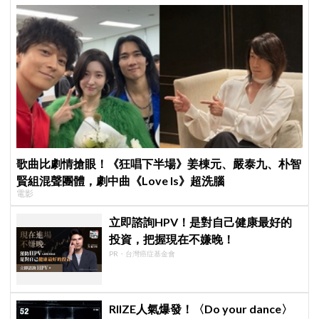
歌曲比劇情搶眼！《狂唱下半場》姜棟元、嚴泰九、朴智
賢組混聲團體，劇中曲《Love Is》超洗腦
電影
立即諮詢HPV！是對自己健康最好的
投資，把握現在不嫌晚！
PR・台灣癌症基金會
RIIZE人氣爆發！〈Do your dance〉