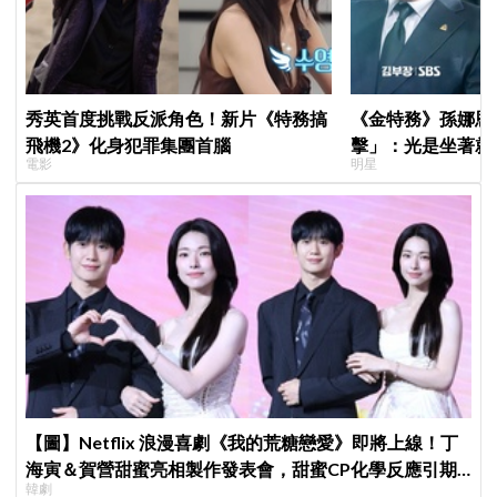
秀英首度挑戰反派角色！新片《特務搞
《金特務》孫娜恩
飛機2》化身犯罪集團首腦
擊」：光是坐著就
電影
明星
【圖】Netflix 浪漫喜劇《我的荒糖戀愛》即將上線！丁
海寅＆賀營甜蜜亮相製作發表會，甜蜜CP化學反應引期
韓劇
待