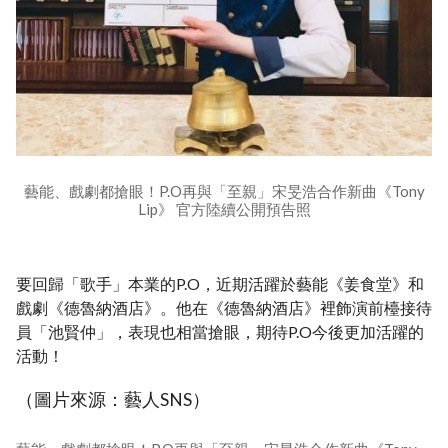
藝能、戲劇都搶眼！P.O再與「至親」宋旻浩合作新曲《Tony
Lip》 官方陸續公開預告照
要回歸「歌手」本業的P.O，近期活躍於藝能《姜食堂》和
戲劇《德魯納酒店》。他在《德魯納酒店》裡飾演前檯接待
員「池賢仲」，表現也相當搶眼，期待P.O今後更加活躍的
活動！
（圖片來源：藝人SNS）