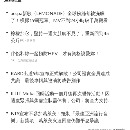
為您推薦
aespa新歌〈LEMONADE〉全球粉絲都被洗腦
了！橫掃19國冠軍、MV不到24小時破千萬觀看
檸檬加它，堅持一週大肚腩不見了，重新回到45
公斤
PR・新素簡
伴侶和妳一起預防HPV，才有資格說愛妳！
PR・台灣癌症基金會
KARD出道9年宣布正式解散！公司證實全員達成
共識 最後專輯與巡演將成告別作
ILLIT Moka 回歸活動一個月後再次暫停活動！因
過度緊張與焦慮症狀需休養，公司：將全力支持
恢復健康
BTS宣布不參加葛萊美！抵制「最佳亞洲流行音
樂」新獎項 葛萊美火速回應仍難平息爭議
Recommended by