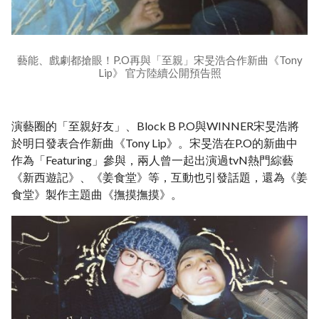
藝能、戲劇都搶眼！P.O再與「至親」宋旻浩合作新曲《Tony
Lip》 官方陸續公開預告照
演藝圈的「至親好友」、Block B P.O與WINNER宋旻浩將
於明日發表合作新曲《Tony Lip》。宋旻浩在P.O的新曲中
作為「Featuring」參與，兩人曾一起出演過tvN熱門綜藝
《新西遊記》、《姜食堂》等，互動也引發話題，還為《姜
食堂》製作主題曲《撫摸撫摸》。