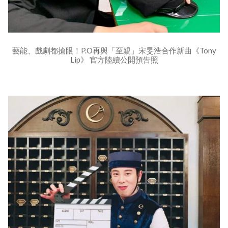
藝能、戲劇都搶眼！P.O再與「至親」宋旻浩合作新曲《Tony
Lip》 官方陸續公開預告照