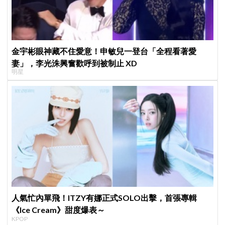
金宇彬眼神藏不住愛意！申敏兒一登台「全程看著愛
妻」，李光洙興奮歡呼到被制止 XD
明星
人氣忙內單飛！ITZY有娜正式SOLO出擊，首張專輯
《Ice Cream》甜度爆表～
KPOP