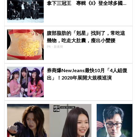
拿下三冠王 專輯《II》登全球多國排
行榜冠軍
腹部脂肪的「剋星」找到了，常吃這
幾物，吃走大肚囊，瘦出小蠻腰
PR・新素簡
券商爆NewJeans最快10月「4人組復
出」！2028年展開大規模巡演