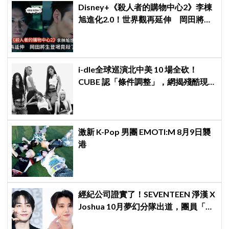
Disney+《殺人者的購物中心2》李棟
旭進化2.0！世界觀再延伸 岡田將生
登場竟殺了「他」
i-dle全球巡演北中美 10 場全砍！
CUBE 認「條件調整」，網揭殘酷現
實：燃油費狂飆恐引發 K-Pop 棄美
潮？
激新 K-Pop 男團 EMOTI:M 8月9日襲
港
經紀公司證實了！SEVENTEEN 淨漢 X
Joshua 10月夢幻分隊出道，團員「最
新兵役現況」一次看