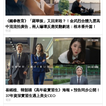
《鐵拳教育》「羅華振」又回來啦？！金武烈合體九雲高
中混混拍廣告，兩人嚇壞反應笑翻劇迷：根本番外篇！
明星
崔岷植、韓韶禧《高年級實習生》海報＋預告同步公開！
37年資深實習生遇上美女CEO
電影