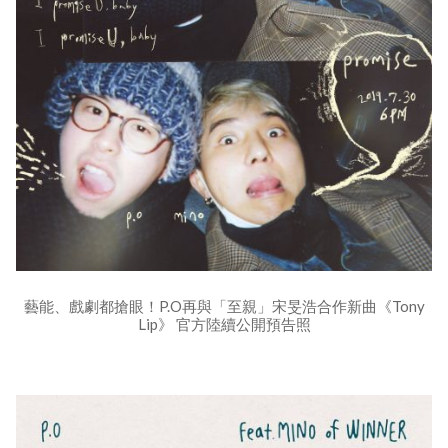
藝能、戲劇都搶眼！P.O再與「至親」宋旻浩合作新曲《Tony
Lip》 官方陸續公開預告照