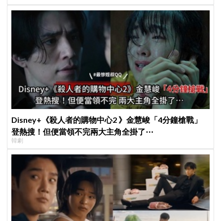
Disney+《殺人者的購物中心2 》金慧峻「4分鐘槍戰」
登熱搜！但便當領不完兩大主角全掛了⋯
韓劇