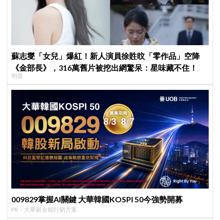
蘇志燮「女兒」爆紅！新人演員徐貹旼「零作品」空降
《金部長》，316萬舊片被挖出網驚呆：星味藏不住！
明星
009829掌握AI關鍵 大華韓國KOSPI 50今強勢開募
PR・大華銀全能行銷方案