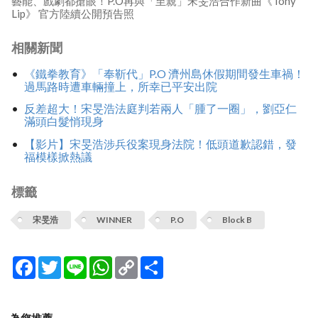
藝能、戲劇都搶眼！P.O再與「至親」宋旻浩合作新曲《Tony
Lip》 官方陸續公開預告照
相關新聞
《鐵拳教育》「奉靳代」P.O 濟州島休假期間發生車禍！
過馬路時遭車輛撞上，所幸已平安出院
反差超大！宋旻浩法庭判若兩人「腫了一圈」，劉亞仁
滿頭白髮悄現身
【影片】宋旻浩涉兵役案現身法院！低頭道歉認錯，發
福模樣掀熱議
標籤
宋旻浩
WINNER
P.O
Block B
Facebook
Twitter
Line
WhatsApp
Copy
分
Link
享