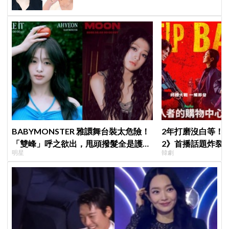
BABYMONSTER 雅譞舞台裝太危險！
2年打磨沒白等！
「雙峰」呼之欲出，甩頭撥髮全是護胸
2》首播話題炸裂
明星
韓劇
小動作！網：造型師出來謝罪
季找我，我就拍