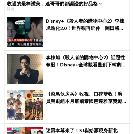
收過的最棒讚美，連哥哥們都認證的好品格～
韓劇
Disney+《殺人者的購物中心2》李棟
旭進化2.0！世界觀再延伸 岡田將生
登場竟殺了「他」
李棟旭《殺人者的購物中心2》話題性
奪冠！Disney+全球觀看量創下韓劇新
紀錄
《菜鳥伙房兵》收視、口碑雙收！演
員與劇組本月底飛泰國芭達雅享獎勵
旅行，慶祝亮眼成績
迷因本尊來了！SJ崔始源現身新北