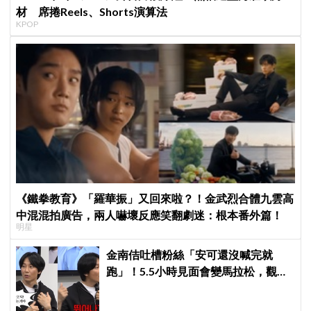
材 席捲Reels、Shorts演算法
KPOP
《鐵拳教育》「羅華振」又回來啦？！金武烈合體九雲高
中混混拍廣告，兩人嚇壞反應笑翻劇迷：根本番外篇！
明星
金南佶吐槽粉絲「安可還沒喊完就
跑」！5.5小時見面會變馬拉松，觀眾
崩潰：以為完場竟還有「第三部」？