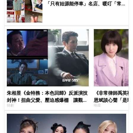
「只有始源能停車」名店、暖叮「常
幫我換照片」，店家尖叫合照網笑
翻：這輩子不能脫粉了
朱相昱《金特務：本色回歸》反派演技
《非常律師禹英禑
封神！扭曲父愛、壓迫感爆棚 讓觀眾
恩斌談心聲「是珍
韓劇
明星
毛骨悚然
言：必須有足夠清