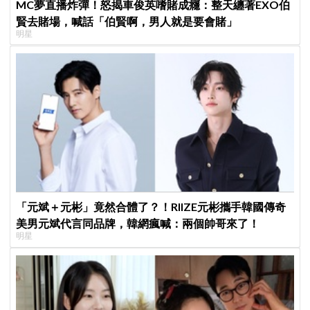
MC夢直播炸彈！怒揭車俊英嗜賭成癮：整天纏著EXO伯
賢去賭場，喊話「伯賢啊，男人就是要會賭」
明星
「元斌＋元彬」竟然合體了？！RIIZE元彬攜手韓國傳奇
美男元斌代言同品牌，韓網瘋喊：兩個帥哥來了！
明星