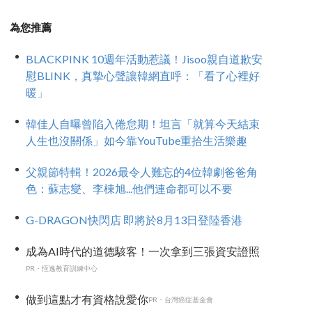
為您推薦
BLACKPINK 10週年活動惹議！Jisoo親自道歉安
慰BLINK，真摯心聲讓韓網直呼：「看了心裡好
暖」
韓佳人自曝曾陷入倦怠期！坦言「就算今天結束
人生也沒關係」如今靠YouTube重拾生活樂趣
父親節特輯！2026最令人難忘的4位韓劇爸爸角
色：蘇志燮、李棟旭...他們連命都可以不要
G-DRAGON快閃店 即將於8月13日登陸香港
成為AI時代的道德駭客！一次拿到三張資安證照
PR・恆逸教育訓練中心
做到這點才有資格說愛你
PR・台灣癌症基金會