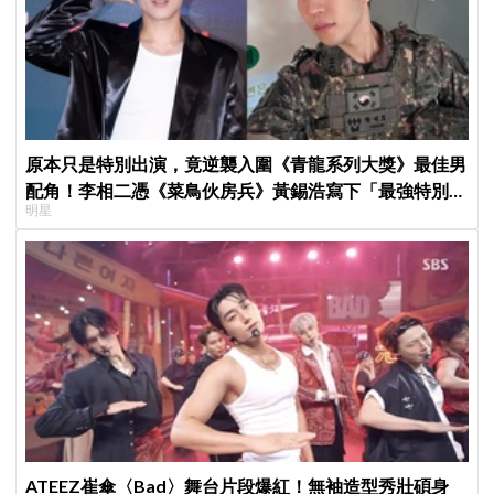
原本只是特別出演，竟逆襲入圍《青龍系列大獎》最佳男
配角！李相二憑《菜鳥伙房兵》黃錫浩寫下「最強特別出
明星
演」傳奇
ATEEZ崔傘〈Bad〉舞台片段爆紅！無袖造型秀壯碩身