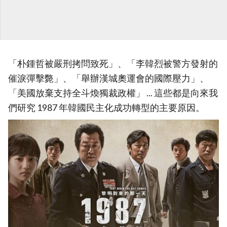
「朴鍾哲被嚴刑拷問致死」、「李韓烈被警方發射的
催淚彈擊斃」、「舉辦漢城奧運會的國際壓力」、
「美國放棄支持全斗煥獨裁政權」 ... 這些都是向來我
們研究 1987 年韓國民主化成功轉型的主要原因。