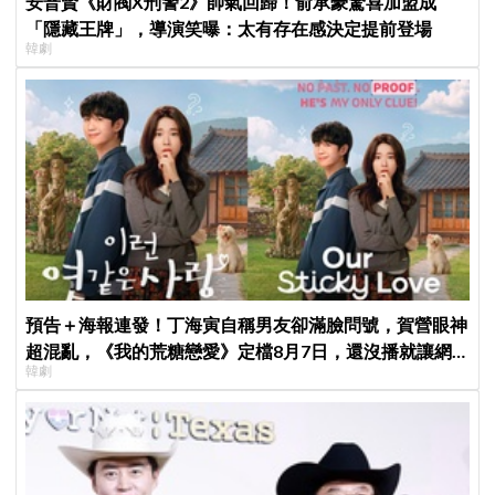
安普賢《財閥X刑警2》帥氣回歸！俞承豪驚喜加盟成
「隱藏王牌」，導演笑曝：太有存在感決定提前登場
韓劇
預告＋海報連發！丁海寅自稱男友卻滿臉問號，賀營眼神
超混亂，《我的荒糖戀愛》定檔8月7日，還沒播就讓網
韓劇
友瘋猜結局