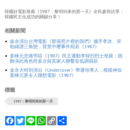
韓國好電影推薦《1987：黎明到來的那一天》全民參與抗爭：
韓國民主化成功的關鍵分享！
相關新聞
振永演出台灣電影《那張照片裡的我們》攜手李沐、宋
柏緯譜三角戀，背景中壢事件宛若《1987》
姜棟元悲痛弔唁《1987》民主運動李韓烈烈士母親：因
飾演此角色而多次與其家人聯繫並低調捐款
金永大特別演出《Undercover》學運領導人，模樣神似
姜棟元更令人聯想電影《1987》
標籤
1987：黎明到來的那一天
Facebook
Twitter
Line
WhatsApp
Copy
分
Link
享