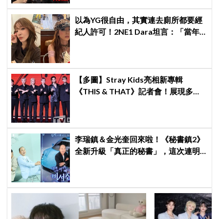
以為YG很自由，其實連去廁所都要經
紀人許可！2NE1 Dara坦言：「當年
超羨慕少女時代」
【多圖】Stray Kids亮相新專輯
《THIS & THAT》記者會！展現多才
全能與滿滿自信，預告「以熱治熱」
炸裂夏日音樂圈
李瑞鎮＆金光奎回來啦！《秘書鎮2》
全新升級「真正的秘書」，這次連明
星私生活都包辦！8月28日首播