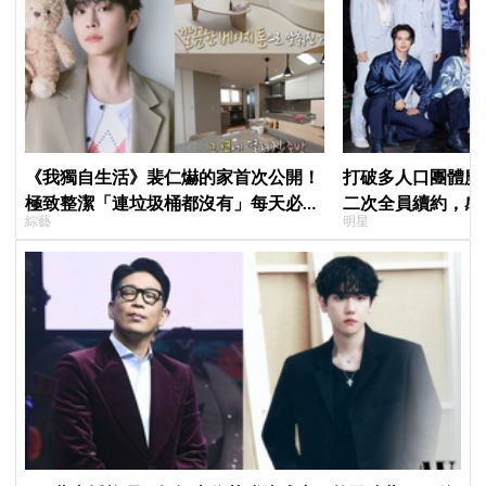
《我獨自生活》裴仁爀的家首次公開！
打破多人口團體魔咒
極致整潔「連垃圾桶都沒有」每天必做
二次全員續約，感
綜藝
明星
一件事
「TEAM SVT」