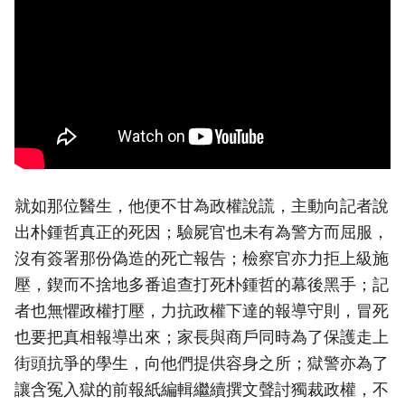
就如那位醫生，他便不甘為政權說謊，主動向記者說
出朴鍾哲真正的死因；驗屍官也未有為警方而屈服，
沒有簽署那份偽造的死亡報告；檢察官亦力拒上級施
壓，鍥而不捨地多番追查打死朴鍾哲的幕後黑手；記
者也無懼政權打壓，力抗政權下達的報導守則，冒死
也要把真相報導出來；家長與商戶同時為了保護走上
街頭抗爭的學生，向他們提供容身之所；獄警亦為了
讓含冤入獄的前報紙編輯繼續撰文聲討獨裁政權，不