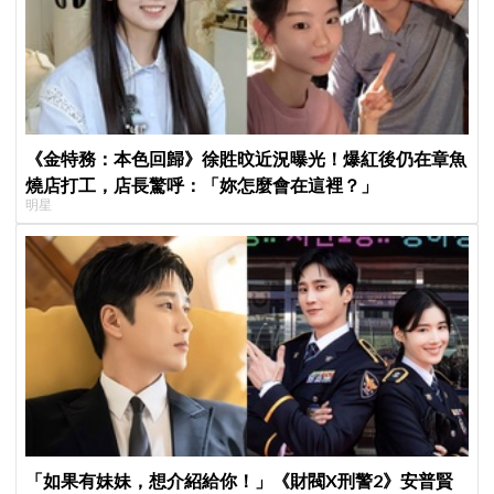
《金特務：本色回歸》徐貹旼近況曝光！爆紅後仍在章魚
燒店打工，店長驚呼：「妳怎麼會在這裡？」
明星
「如果有妹妹，想介紹給你！」《財閥X刑警2》安普賢