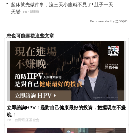
起床就先做件事，沒三天小腹就不見了! 肚子一天
天變...
PR・新素簡
Recommended by
您也可能喜歡這些文章
立即諮詢HPV！是對自己健康最好的投資，把握現在不嫌
晚！
PR・台灣癌症基金會