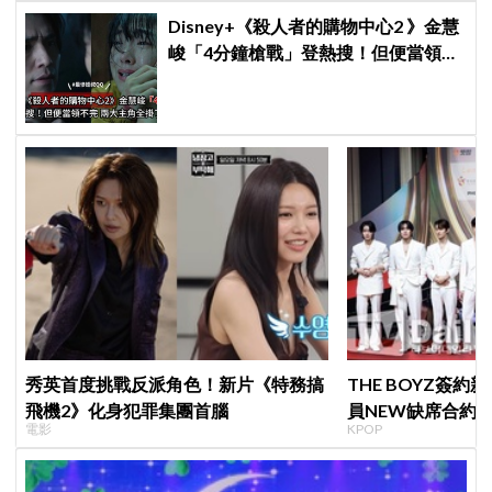
Disney+《殺人者的購物中心2 》金慧
峻「4分鐘槍戰」登熱搜！但便當領不
完兩大主角全掛了⋯
秀英首度挑戰反派角色！新片《特務搞
THE BOYZ簽
飛機2》化身犯罪集團首腦
員NEW缺席合約
電影
KPOP
篇章