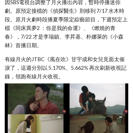
因SBS電視台調整了月火播出內容，暫時停播迷你
劇。原預定接檔的《偵探醫生》則移到 7/17 水木時
段。原月火劇時段播夏季限定綜藝節目，下週預定上
檔《同床異夢2 ：你是我的命運》、《燃燒的青
春》，7/22 才是李瑞鎮、李昇基、朴娜萊的《小森
林》首播日期。
有線月火的JTBC《風在吹》甘宇成和女兒見面太催
淚了，這週分別以 5.170%、5.662% 再次刷新收視記
錄，領跑有線月火收視。