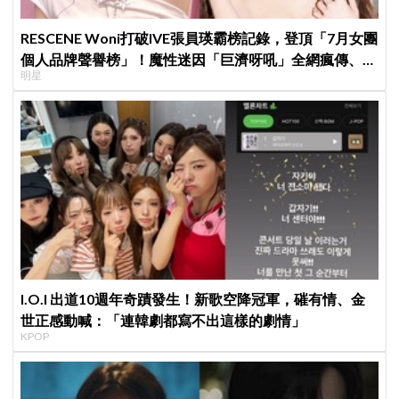
RESCENE Woni打破IVE張員瑛霸榜記錄，登頂「7月女團
個人品牌聲譽榜」！魔性迷因「巨濟呀吼」全網瘋傳、逆
明星
襲Melon第一
I.O.I 出道10週年奇蹟發生！新歌空降冠軍，磪有情、金
世正感動喊：「連韓劇都寫不出這樣的劇情」
KPOP