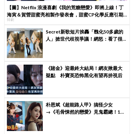
【圖】Netflix 浪漫喜劇《我的荒糖戀愛》即將上線！丁
海寅＆賀營甜蜜亮相製作發表會，甜蜜CP化學反應引期
韓劇
待
Secret新歌短片挨轟「醜化50多歲的
人」掀世代歧視爭議！網怒：看了很
不舒服
《賭金》迎最終大結局！網友揪最大
疑點 朴寶英恐怖黑化有望再拚視后
朴恩斌《超能路人甲》搞怪少女
→《毛骨悚然的戀愛》見鬼霸總！180
度反差演技獲讚「信看演員」