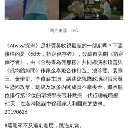
圖片來源：tvN
《Abyss/深淵》是朴寶英收視最差的一部劇嗎？下週
接檔的是《60天，指定倖存者》，改編自美劇《指定
倖存者》，由《金秘書為何那樣》共同導演柳鍾善與
《成均館緋聞》作家金泰姬合作打造。池珍熙、裴宗
玉、金奎吏、李俊赫主演。講述總統國政演說當天發
生恐怖攻擊，總統及眾多內閣成員不幸喪命，繼承順
位排行第12位的環境部長官朴武振，代行總統職權
60天，在各種陰謀中保護家人和國家的故事。
20190626
#這週來不及追劇進度，跳過劇雷。