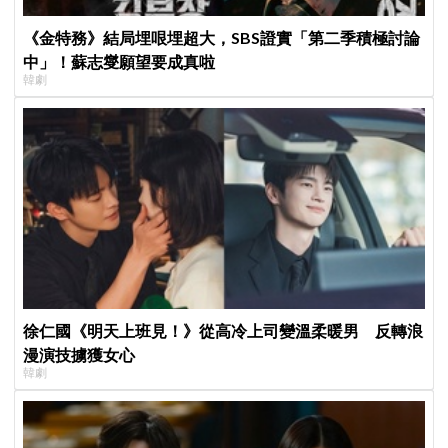
《金特務》結局埋哏埋超大，SBS證實「第二季積極討論
中」！蘇志燮願望要成真啦
韓劇
徐仁國《明天上班見！》從高冷上司變溫柔暖男 反轉浪
漫演技擄獲女心
韓劇