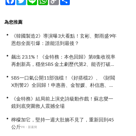
Link
享
為您推薦
《韓國製造2》導演曝3大看點！玄彬、鄭雨盛9年
恩怨全面引爆：誰能活到最後？
飆出 23.1%！《金特務：本色回歸》第8集收視率
再創新高，穩坐SBS 金土劇歷代第2、能否打破
《上流戰爭2》紀錄成焦點
SBS一口氣公開11部強檔！《好搭檔2》、《財閥
X刑警2》全回歸！申惠善、金智媛、朴信惠、金
南佶、李帝勳...陣容太狂了
《金特務》結局前上演史詩級動作戲！蘇志燮一
鏡到底突圍救人震撼全場
檸檬加它，堅持一週大肚腩不見了，重新回到45
公斤
PR・新素簡