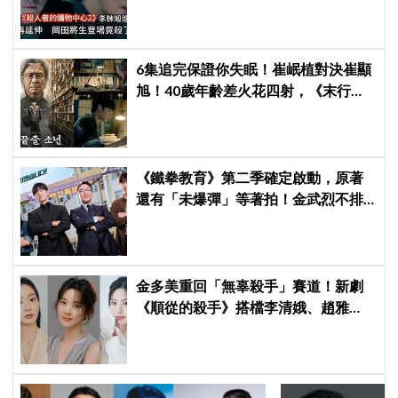
登場竟殺了「他」
6集追完保證你失眠！崔岷植對決崔顯
旭！40歲年齡差火花四射，《末行手
記》不到最後一刻猜不到結局！
《鐵拳教育》第二季確定啟動，原著
還有「未爆彈」等著拍！金武烈不排
除「打更大」
金多美重回「無辜殺手」賽道！新劇
《順從的殺手》搭檔李清娥、趙雅
蘭，上演 80 年代「賢妻良母」覺醒復
仇錄