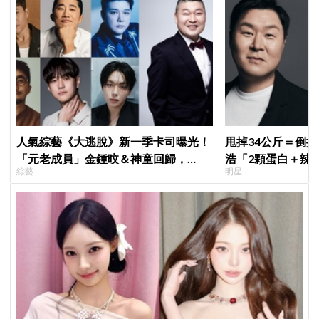
人氣綜藝《大逃脫》新一季卡司曝光！
甩掉34公斤＝倒
「元老成員」金鍾旼＆神童回歸，
浩「2顆蛋白＋辣
綜藝
明星
SEVENTEEN 勝寛驚喜加盟，姜鎬童缺
抄嗎？
席成最大焦點