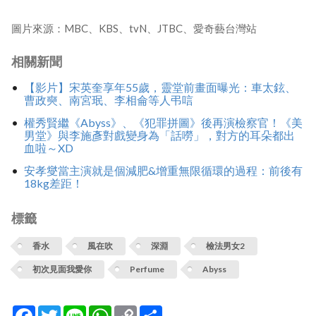
圖片來源：MBC、KBS、tvN、JTBC、愛奇藝台灣站
相關新聞
【影片】宋英奎享年55歲，靈堂前畫面曝光：車太鉉、
曹政奭、南宮珉、李相侖等人弔唁
權秀賢繼《Abyss》、《犯罪拼圖》後再演檢察官！《美
男堂》與李施彥對戲變身為「話嘮」，對方的耳朵都出
血啦～XD
安孝燮當主演就是個減肥&增重無限循環的過程：前後有
18kg差距！
標籤
香水
風在吹
深淵
檢法男女2
初次見面我愛你
Perfume
Abyss
Facebook
Twitter
Line
WhatsApp
Copy
分