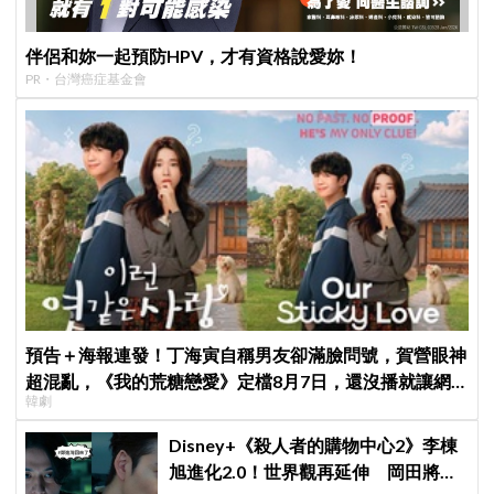
伴侶和妳一起預防HPV，才有資格說愛妳！
PR・台灣癌症基金會
預告＋海報連發！丁海寅自稱男友卻滿臉問號，賀營眼神
超混亂，《我的荒糖戀愛》定檔8月7日，還沒播就讓網
韓劇
友瘋猜結局
Disney+《殺人者的購物中心2》李棟
旭進化2.0！世界觀再延伸 岡田將生