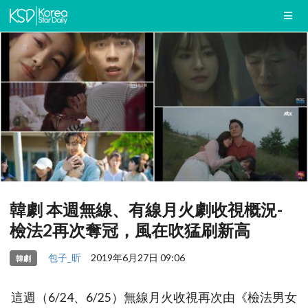
韓劇 本週無線、有線月火劇收視概況-
檢法2再次奪冠，風在吹猛刷新高
包子_昕
2019年6月27日 09:06
韓劇
這週（6/24、6/25）無線月火收視再次由《檢法男女