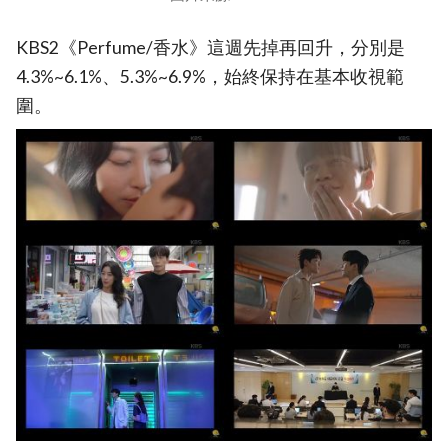
KBS2《Perfume/香水》這週先掉再回升，分別是
4.3%~6.1%、5.3%~6.9%，始終保持在基本收視範
圍。