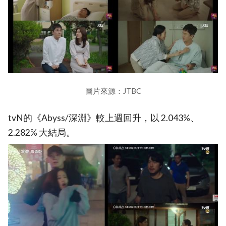
圖片來源：JTBC
tvN的《Abyss/深淵》較上週回升，以 2.043%、
2.282% 大結局。